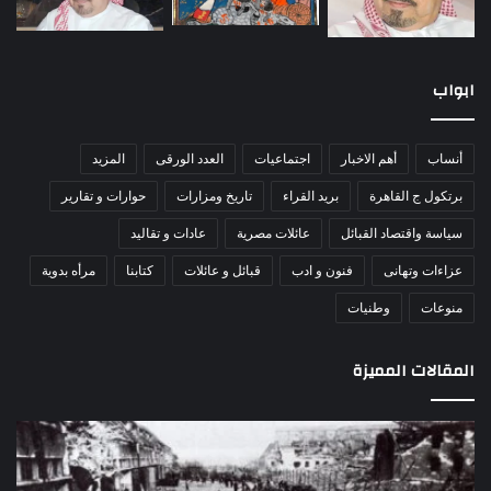
ابواب
أنساب
أهم الاخبار
اجتماعيات
العدد الورقى
المزيد
برتكول ج القاهرة
بريد القراء
تاريخ ومزارات
حوارات و تقارير
سياسة واقتصاد القبائل
عائلات مصرية
عادات و تقاليد
عزاءات وتهانى
فنون و ادب
قبائل و عائلات
كتابنا
مرأه بدوية
منوعات
وطنيات
المقالات المميزة
اللواء
الأ
دكتور
العا
راضي
للهل