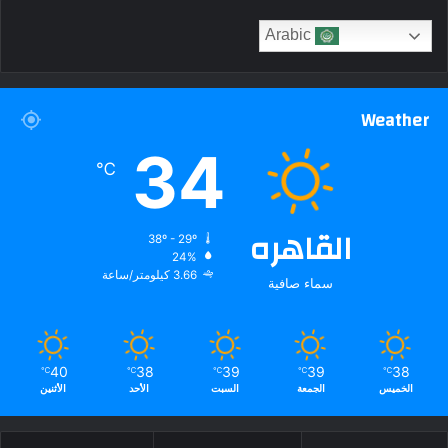
Arabic
Weather
34
℃
القاهره
38º - 29º
24%
3.66 كيلومتر/ساعة
سماء صافية
40
38
39
39
38
℃
℃
℃
℃
℃
الخميس
الجمعة
السبت
الأحد
الأثنين