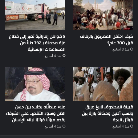
كيف احتفل المصريون بالزفاف
5 قوافل إماراتية تعبر إلى قطاع
قبل 700 عام؟
غزة محملة بـ792 طناً من
المساعدات الإنسانية
منذ 3 أسابيع
منذ 4 أسابيع
قبيلة الهدندوة.. تاريخ عريق
علاء عبدالله يكتب: بين حسن
ونسب أصيل ومكانة بارزة بين
الظن وسوء التقدير.. علي الشرفاء
قبائل البجة
يقدم ميزانًا قرآنيًا لبناء الإنسان
منذ 4 أسابيع
منذ 4 أسابيع