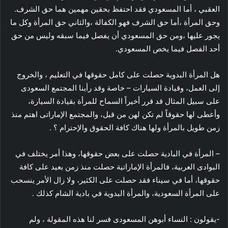
العقبي ، أما المسعودي فقد احتفظ بحقين مهمين هما حق الشرف.
وحق المرأة ،أما حق الشرف فهو الكفالة ،والثاني حق المرأة وكل ما
يجور عليها ،ومن حق المسعودي أن يفصل فيما سبقه وليس من حق
أحد الفصل فيما يخص المسعودي.
هل المرأة البدوية حصلت على كامل حقوقها في التعليم ، والخروج
إلى العمل، وقيادة السيارات – خاصة وقد رأينا المجتمع السعودى
على سبيل المثال قد قرر أخيراً السماح للمرأة بقيادة السيارة،
وأعطى لها حقوقاً لم تكن لهن من قبل، والمجتمع الإماراتى اهتم منذ
زمن طويل بالمرأة ولها هناك كافة الحقوق والإحترام ؟ .
– المرأة في البادية حصلت على بعض حقوقها، وهذا أمر يختلف في
البوادى العربية، فالمرأة الإماراتية حصلت منذ زمن بعيد على كافة
حقوقها، أما في سيناء فقد حصلت على الكثير، ولا زال الأمر ينسحب
على المرأة السعودية، والمرأة البدوية في بادية الشام كذلك .
-يقولون : النساء أبوهن المسعودى فسر لنا هذه المقولة ، ولم