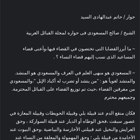
حوار / حاتم عبدالهادى السيد
الشيخ / صالح المسعودى فى حواره لمجلة القبائل العربية
– ما أبرزالقضايا التى تختصون في القضاء فيها،وأعنى قضاء
المساعيد الذى نسب إليهم قضاء النساء ؟ .
– المسعودي هو منهى العلم في العرف والمسعودي هو المنشد.
والمنشد لغوياً هو : “من ينشد أو تضرب له أكباد الإبل “،والمسعودي
من مفرقين القضاء ،حيث تم توزيع القضاء على القبائل المحترمة.
وجميعهم محترم
فكان منقع الدم عند قبيلة بلي وقبيلة الحويطات وقبيلة المعازة في
عصور سبقت ،فحق الوطاه أو الديار عند قبيلة السواركة ، وحق
العرايش والنخيل عند قبيلتى الأخارسة والبياضية ،وحق البيوت عند
الأحامدة من قبيلة بلي ؛ وحق المهمولة والمعلقة من النساء عند