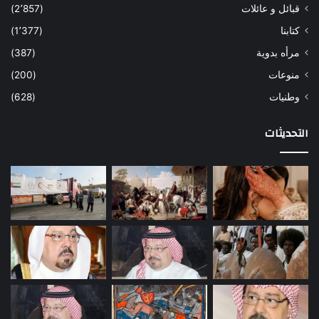
قبائل و عائلات
(2٬857)
كتابنا
(1٬377)
مرأه بدوية
(387)
منوعات
(200)
وطنيات
(628)
التحديثات