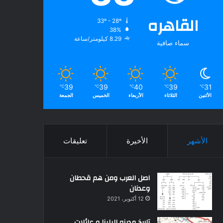
القاهره
33º - 28º
38%
8.29 كيلومتر/ساعة
سماء صافية
39
39
40
39
31
℃
℃
℃
℃
℃
الأثنين
الثلاثاء
الأربعاء
الخميس
الجمعة
الأشهر
الأخيرة
تعليقات
اصل العرب ومن هم قحطان
وعدنان
12 أكتوبر، 2021
تاريخ مدينه البلينا و عائلات