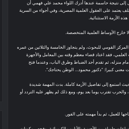
إلى نتيجة حاسمة عندها أدرك اللواء محمد علي فهمي أن
لف يعتمد على العقول العلمية المصرية، وفي أجواء من السرية
ذه الأزمة الاستثنائية.
ا خارج الأوساط العلمية المتخصصة.
لمركز القومي للبحوث، ولم يتجاوز الخامسة والثلاثين من عمره
 العلمي، فقد اعتاد قضاء معظم وقته بين المعامل والأجهزة
ام منزله، ثم تقدم أحد الضباط وطرق الباب، وعندما فتح
لت معنى كبيرا: “دكتور محمود… الوطن يحتاجك”.
حيث استمع إلى تفاصيل الأزمة كاملة. بدت المهمة شديدة
والحرب تقترب يوما بعد يوم، ومع ذلك لم يظهر عليه التردد أو
جها للعمل، ثم بدأ مهمته على الفور.
اعات طويلة بين الأجهزة والأنابيب الكيميائية، وفحص مكونات