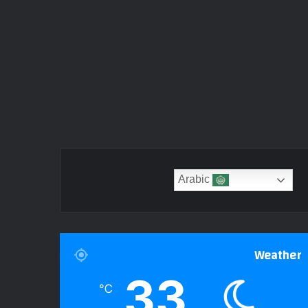
Arabic
Weather
33
℃