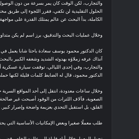
والتجارب، لكن الوقت كان يمر بسرعة من دون الوصول 
الحلول التقليدية لن تكفي، فقرر اللجوء إلى طريق مخت
الكاملة، بدأ البحث عن عالم يمتلك القدرة على مواجهة ه
وخلال عمليات البحث والتدقيق، برز اسم لم يكن متداول
كان الدكتور محمود يوسف سعادة باحثا شابا يعمل في ا
آنذاك عرفه زملاؤه بهدوئه الشديد وشغفه الكبير بالبحث
والتجارب، وفي إحدى الليالي، توقفت سيارة عسكرية أم
الدكتور محمود، قال له الضابط كلمات قليلة لكنها حم
وخلال ساعات معدودة، انتقل إلى أحد المواقع السرية 
الصعوبة، فآلاف اللترات من الوقود أصبحت غير صالحة، 
القلق، بل استقبل التحدي بعزيمة واضحة وإصرار كبير.
طلب معملًا صغيرا وبعض الإمكانيات الأساسية التي يحتا
تحول المعمل خلال أيام قليلة إلى عالمه الخاص قضى س