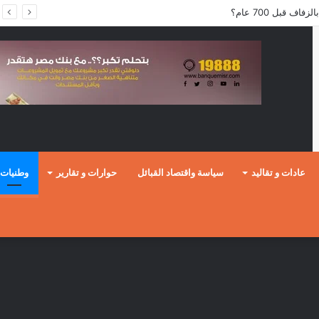
ف قبل 700 عام؟
عادات و تقاليد
سياسة واقتصاد القبائل
حوارات و تقارير
وطنيات