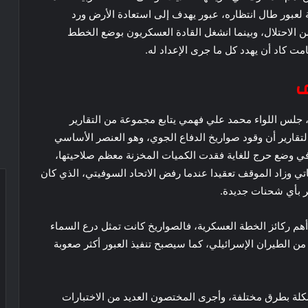
لعبور طال انتظاره، عبور يهدف إلى استعادة الأرض ورد
من الاحتلال، وبينما انشغل القادة العسكريون بوضع الخطط
ت كاد أن يهدد كل ما جرى الإعداد له.
ف
ي، جلس اللواء محمد علي فهمي يتابع مجموعة من التقارير
تقارير أن وقود صواريخ الدفاع الجوي، وهو العنصر الأساسي
 في وضع حرج للغاية فقدت الكميات المخزنة معظم صلاحيتها،
ياتي وزاد الموقف تعقيدا عندما رفض الاتحاد السوفيتي، الذي كان
صر بأي شحنات جديدة.
أهم ركائز الخطة العسكرية، فالصواريخ كانت تمثل درع السماء
من الطيران الإسرائيلي، كما سيصبح تنفيذ العبور أكثر صعوبة
كلة بطرق مختلفة، وأجرى المختصون العديد من الاختبارات