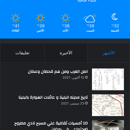
سماء صافية
41
39
38
39
32
℃
℃
℃
℃
℃
الجمعة
السبت
الأحد
الأثنين
الثلاثاء
الأشهر
الأخيرة
تعليقات
اصل العرب ومن هم قحطان وعدنان
12 أكتوبر، 2021
تاريخ مدينه البلينا و عائلات الهوارة بالبلينا
23 سبتمبر، 2021
10 أمسيات ثقافية علي مسرح نادي مطروح
الإجتماعي في رمضان