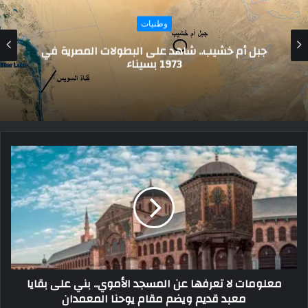
تاريخ ومزارات
“مدفع رمضان” صدفة محيرة بين سلطان وخديوي..
اعرف القصة
معلومات لا تعرفها عن المسجد الأموي.. بني على بقايا
معبد قديم ويضم مقام يوحنا المعمدان