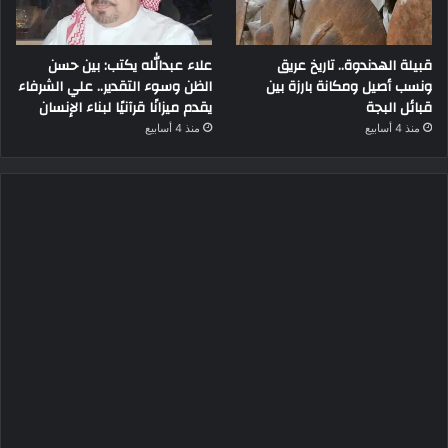
قبيلة الهدندوة.. تاريخ عريق
علاء عبدالله يكتب: بين حسن
ونسب أصيل ومكانة بارزة بين
الظن وسوء التقدير.. علي الشرفاء
قبائل البجة
يقدم ميزانًا قرآنيًا لبناء الإنسان
منذ 4 أسابيع
منذ 4 أسابيع