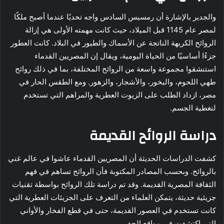
والجدير بالإشارة أن رمسيس السادس واجه تحديًا عندما أصبح ملكًا
لمصر عام 1145 قبل الميلاد، حيث كانت مهمته الأولى هي إزالة
الروائح الكريهة الناتجة عن الأسماك والطيور في البلاد. كانت العطور
جزءًا أساسيًا من الحياة اليومية، ويقال إن المصريين القدماء
استنشقوا مجموعة واسعة من الروائح المختلفة، بما في ذلك روائح
طهي اللحوم، والبخور، والأشجار، والزهور. ومع الطقس الحار في
مصر، ازداد الطلب على الزيوت العطرية والمراهم التي تستخدم
لتغطية الجسم.
دراسة الروائح القديمة
كشفت الدراسات الحديثة أن المصريين القدماء عاشوا في عالم غني
بالروائح. وبحسب المصادر المكتوبة فأن الروائح تساهم في فهم
الثقافة المصرية القديمة. وقد تم دراسة تلك الروائح بواسطة تقنيات
جزيئية حديثة، يتمكن العلماء من التعرف على الجزيئات العطرية التي
كانت تستخدم في العصور القديمة، حتى في قطع الفخار والأواني
التي اكتشفت في مواقع الحفر.