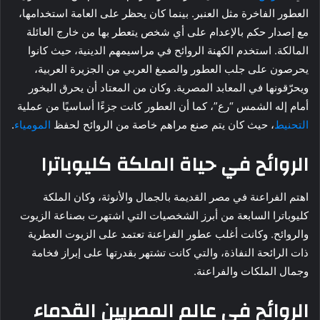
العطور الفاخرة مثل العنبر. بينما كان يحظر على العامة استخدامها،
مع إصدار حكم بالإعدام على أي شخص يتعطر بها من خارج العائلة
المالكة. استخدم الكهنة الروائح في مراسيمهم الدينية، حيث كانوا
يحرصون على جلب العطور والصمغ العربي من الجزيرة العربية،
ويحرّقونها في المعابد المصرية. وكان من المعتاد أن يحرق البخور
أمام إله الشمس “رع”، كما أن العطور كانت جزءًا أساسيًا من عملية
التحنيط
، حيث كان يتم صنع مراهم خاصة من الروائح لحفظ
المومياء
.
الروائح في حياة الملكة كليوباترا
اهتم الفراعنة في مصر القديمة بالجمال والأنوثة، وكان الملكة
كليوباترا السابعة من أبرز الشخصيات التي اشتهرت بصناعة الزيوت
والروائح. وكانت أغلب عطور الفراعنة تعتمد على الزيوت العطرية
ذات الرائحة النفاذة، والتي كانت تشتهر بقدرتها على إبراز فخامة
وجمال الملكات والفراعنة.
الروائح في عالم المصريين القدماء