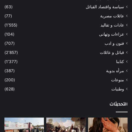
سياسة واقتصاد القبائل
(63)
عائلات مصرية
(77)
عادات و تقاليد
(1٬555)
عزاءات وتهانى
(104)
فنون و ادب
(707)
قبائل و عائلات
(2٬857)
كتابنا
(1٬377)
مرأه بدوية
(387)
منوعات
(200)
وطنيات
(628)
التحديثات