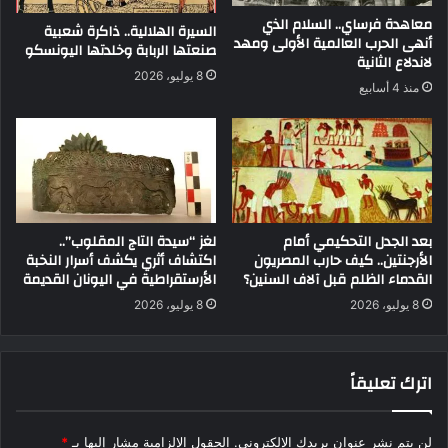
معاهدة فرساي.. السلام الذي
السيرة الهلالية.. ذاكرة شعبية
أنهى الحرب العالمية الأولى ومهد
صنعتها الربابة وخلدتها اليونسكو
لاندلاع الثانية
8 يوليو، 2026
منذ 4 أسابيع
بعد الجدل التحكيمي أمام
لغز “سيدة التاج المقلوب”..
الأرجنتين.. كيف حارب المصريون
اكتشاف أثري يكشف أسرار النخبة
القدماء الظلم قبل آلاف السنين؟
الأرستقراطية في اليونان القديمة
8 يوليو، 2026
8 يوليو، 2026
اترك تعليقاً
لن يتم نشر عنوان بريدك الإلكتروني.
الحقول الإلزامية مشار إليها بـ
*