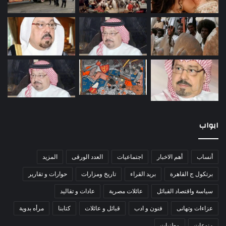
ابواب
أنساب
أهم الاخبار
اجتماعيات
العدد الورقى
المزيد
برتكول ج القاهرة
بريد القراء
تاريخ ومزارات
حوارات و تقارير
سياسة واقتصاد القبائل
عائلات مصرية
عادات و تقاليد
عزاءات وتهانى
فنون و ادب
قبائل و عائلات
كتابنا
مرأه بدوية
منوعات
وطنيات