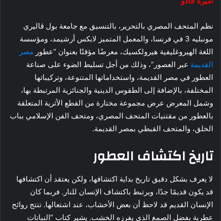
أميرة جادو
نظم المتحف المصري بالتحرير، بالتنسيق مع جامعة بول ڤاليري
مونبليه 3 في فرنسا، والمعمل المتميز لابكس أرشيمد، ومؤسسة
اللغة الهيروغليفية هيرولكسيك، معرضًا مؤقتًا بعنوان “عطور
مصر
القديمة
عبر العصور”، وذلك من أجل تسليط الضوء على صناعة
العطور في مصر القديمة، واستخداماتها المتنوعة، وتركيباتها
المختلفة، بالإضافة إلى الطقوس الدينية والجنائزية المرتبطة بها،
وشمل المعرض عرض مجموعة مختارة من القطع الأثرية المتعلقة
بالعطور من مقتنيات المتحف المصري، ومتحف الفن الإسلامي بباب
الخلق، والمتحف القبطي بمصر القديمة.
تاريخ اكتشاف العطور
لا يعرف بشكل دقيق تاريخ بداية اكتشافها، ولكن يعتقد أن اكتشافها
قد يكون قديمًا جدًا، ويرتبط باكتشاف الإنسان للنار. فربما كان
الإنسان القديم قد لاحظ أن بعض الأخشاب، عند اشتعالها. تنتج روائح
عطرية بفضل الصمغ الذي يفرزه الخشب. يشير كتاب “النباتات