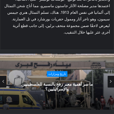
اعتمدها مدير مصلحة الآثار جاستون ماسبيرو، مما أتاح شحن التمثال
إلى ألمانيا في نفس العام 1913. هناك، تسلم التمثال هنري جيمس
سيمون، وهو تاجر آثار وممول حفريات بورشارد في تل العمارنة.
ليعرض لاحقًا ضمن مجموعة متحف برلين، إلى جانب قطع أثرية
أخرى عثر عليها خلال التنقيب.
تاريخ ومزارات
ما سر أهمية معبر رفح بالنسبة للفلسطينيين
والإسرائيليين؟