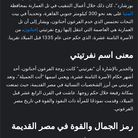
بورشارد”، كان ذلك خلال أعمال التنقيب في تل العمارنة بمحافظة
المنيا
على بعد نحو 300 كيلومتر جنوبي القاهرة، وتحديداً في بيت
النحات تحتمس الذي خدم الفرعون أخناتون، ويشار إلى أن تل
العمارنة هي العاصمة التي انتقل إليها زوج نفرتيتي
إخناتون
، من
الأسرة الثامنة عشرة، الذي حكم حتى عام 1335 قبل الميلاد تقريبا.
معنى اسم نفرتيتي
والجدير بالإشارة أن “نفرتيتي” كانت زوجة الفرعون أخناتون، أحد
أشهر حكام الأسرة الثامنة عشرة، ويعني اسمها “أتت الجميلة”، وتعد
نفرتيتي من أبرز الشخصيات النسائية في مصر القديمة، حيث تمتعت
بمكانة رفيعة خلال حكم زوجها. عاشت في القرن الرابع عشر قبل
الميلاد، وقدمت نموذجًا للمرأة ذات النفوذ والقوة في تاريخ مصر
الفرعوني.
رمز الجمال والقوة في مصر القديمة