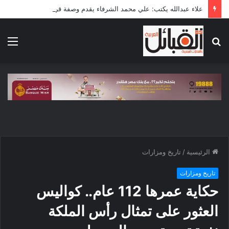
علاء عبدالله يكتب: علي محمد الشرفاء يقدم وصفة قرآنية لإصلاح المجتمع
بحث
الق
عن
الرئيسية
/
تاريخ ومزارات
تاريخ ومزارات
حكاية عمرها 112 عام.. كواليس
العثور على تمثال رأس الملكة