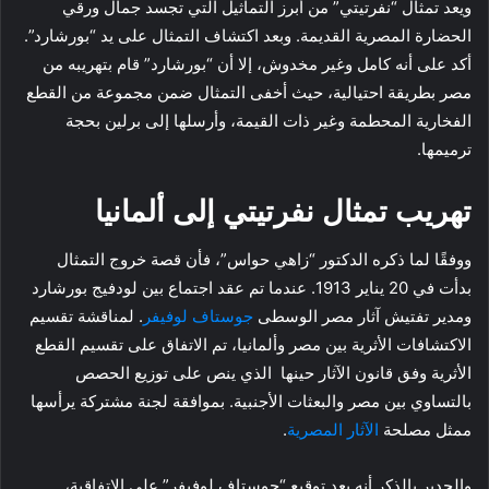
ويعد تمثال “نفرتيتي” من أبرز التماثيل التي تجسد جمال ورقي
الحضارة المصرية القديمة. وبعد اكتشاف التمثال على يد “بورشارد”.
أكد على أنه كامل وغير مخدوش، إلا أن “بورشارد” قام بتهريبه من
مصر بطريقة احتيالية، حيث أخفى التمثال ضمن مجموعة من القطع
الفخارية المحطمة وغير ذات القيمة، وأرسلها إلى برلين بحجة
ترميمها.
تهريب تمثال نفرتيتي إلى ألمانيا
ووفقًا لما ذكره الدكتور “زاهي حواس”، فأن قصة خروج التمثال
بدأت في 20 يناير 1913. عندما تم عقد اجتماع بين لودفيج بورشارد
ومدير تفتيش آثار مصر الوسطى
جوستاف لوفيفر
. لمناقشة تقسيم
الاكتشافات الأثرية بين مصر وألمانيا، تم الاتفاق على تقسيم القطع
الأثرية وفق قانون الآثار حينها الذي ينص على توزيع الحصص
بالتساوي بين مصر والبعثات الأجنبية. بموافقة لجنة مشتركة يرأسها
ممثل مصلحة
الآثار المصرية
.
والجدير بالذكر أنه بعد توقيع “جوستاف لوفيفر” على الاتفاقية،