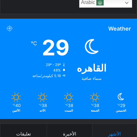
Arabic
Weather
29
℃
القاهره
29º - 29º
48%
5.18 كيلومتر/ساعة
سماء صافية
40
38
38
38
29
℃
℃
℃
℃
℃
الخميس
الجمعة
السبت
الأحد
الأثنين
الأشهر
الأخيرة
تعليقات