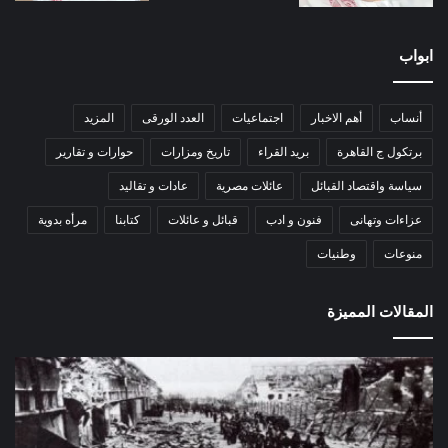
ابواب
أنساب
أهم الاخبار
اجتماعيات
العدد الورقى
المزيد
برتكول ج القاهرة
بريد القراء
تاريخ ومزارات
حوارات و تقارير
سياسة واقتصاد القبائل
عائلات مصرية
عادات و تقاليد
عزاءات وتهانى
فنون و ادب
قبائل و عائلات
كتابنا
مرأه بدوية
منوعات
وطنيات
المقالات المميزة
مذبحة
اللو
اللد..
دكت
القصة
را
الكاملة
عبد