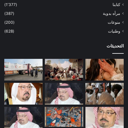
كتابنا
(1٬377)
مرأه بدوية
(387)
منوعات
(200)
وطنيات
(628)
التحديثات