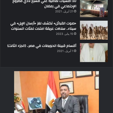
10 أمسيات ثقافية علي مسرح نادي مطروح
الإجتماعي في رمضان
21 أبريل، 2021
«صوت القبائل» تكشف لغز «أرسان الإبل» في
سيناء.. سلالات عريقة امتدت لمئات السنوات
15 يناير، 2023
أقسام قبيلة الحويطات في مصر.. (الجزء الثالث)
1 أبريل، 2021