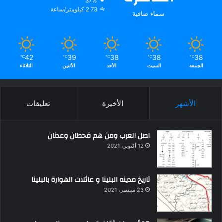
37%
2.73 كيلومتر/ساعة
سماء صافية
42
39
38
38
38
℃
℃
℃
℃
℃
الجمعة
السبت
الأحد
الأثنين
الثلاثاء
الأشهر
الأخيرة
تعليقات
اصل العرب ومن هم قحطان وعدنان
12 أكتوبر، 2021
تاريخ مدينه البلينا و عائلات الهوارة بالبلينا
23 سبتمبر، 2021