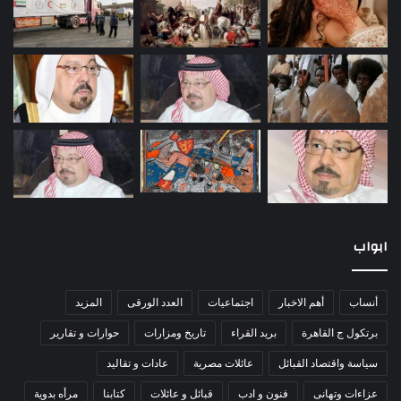
ابواب
أنساب
أهم الاخبار
اجتماعيات
العدد الورقى
المزيد
برتكول ج القاهرة
بريد القراء
تاريخ ومزارات
حوارات و تقارير
سياسة واقتصاد القبائل
عائلات مصرية
عادات و تقاليد
عزاءات وتهانى
فنون و ادب
قبائل و عائلات
كتابنا
مرأه بدوية