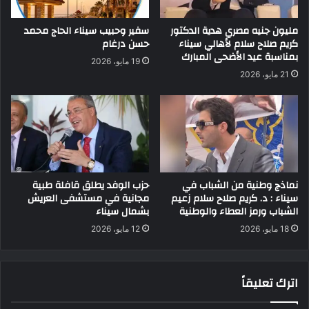
مليون جنيه مصري هدية الدكتور
سفير وحبيب سيناء الحاج محمد
كريم صلاح سلام لأهالي سيناء
حسن درغام
بمناسبة عيد الأضحى المبارك
19 مايو، 2026
21 مايو، 2026
نماذج وطنية من الشباب في
حزب الوفد يطلق قافلة طبية
سيناء : د. كريم صلاح سلام زعيم
مجانية في مستشفى العريش
الشباب ورمز العطاء والوطنية
بشمال سيناء
18 مايو، 2026
12 مايو، 2026
اترك تعليقاً