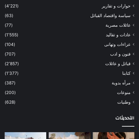
حوارات و تقارير
(4٬221)
سياسة واقتصاد القبائل
(63)
عائلات مصرية
(77)
عادات و تقاليد
(1٬555)
عزاءات وتهانى
(104)
فنون و ادب
(707)
قبائل و عائلات
(2٬857)
كتابنا
(1٬377)
مرأه بدوية
(387)
منوعات
(200)
وطنيات
(628)
التحديثات