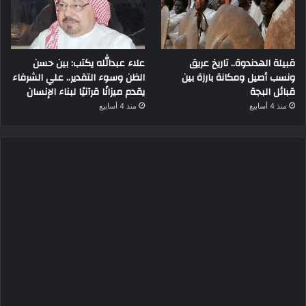
قبيلة الهدندوة.. تاريخ عريق
علاء عبدالله يكتب: بين حسن
ونسب أصيل ومكانة بارزة بين
الظن وسوء التقدير.. علي الشرفاء
قبائل البجة
يقدم ميزانًا قرآنيًا لبناء الإنسان
منذ 4 أسابيع
منذ 4 أسابيع