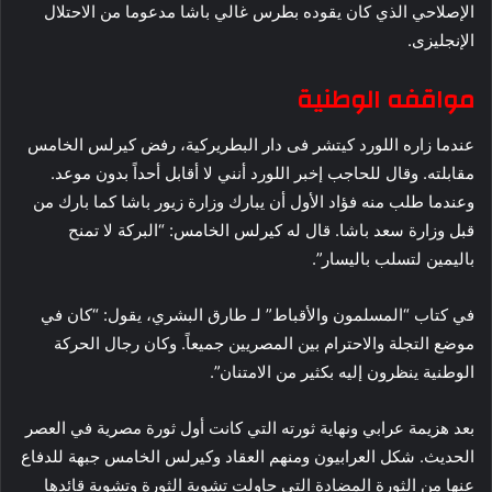
الإصلاحي الذي كان يقوده بطرس غالي باشا مدعوما من الاحتلال
الإنجليزى.
مواقفه الوطنية
عندما زاره اللورد كيتشر فى دار البطريركية، رفض كيرلس الخامس
مقابلته. وقال للحاجب إخبر اللورد أنني لا أقابل أحداً بدون موعد.
وعندما طلب منه فؤاد الأول أن يبارك وزارة زيور باشا كما بارك من
قبل وزارة سعد باشا. قال له كيرلس الخامس: “البركة لا تمنح
باليمين لتسلب باليسار”.
في كتاب “المسلمون والأقباط” لـ طارق البشري، يقول: “كان في
موضع التجلة والاحترام بين المصريين جميعاً. وكان رجال الحركة
الوطنية ينظرون إليه بكثير من الامتنان”.
بعد هزيمة عرابي ونهاية ثورته التي كانت أول ثورة مصرية في العصر
الحديث. شكل العرابيون ومنهم العقاد وكيرلس الخامس جبهة للدفاع
عنها من الثورة المضادة التي حاولت تشوية الثورة وتشوية قائدها