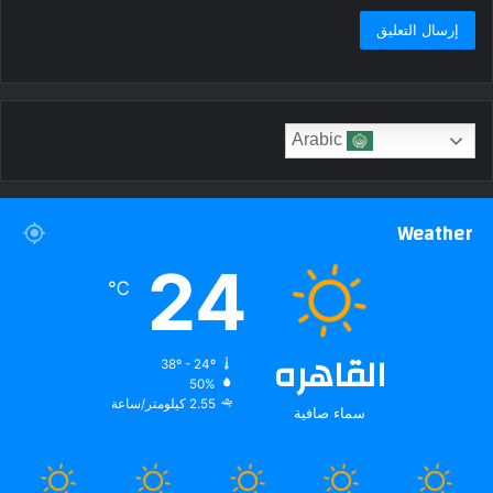
Arabic
Weather
24
℃
القاهره
38º - 24º
50%
2.55 كيلومتر/ساعة
سماء صافية