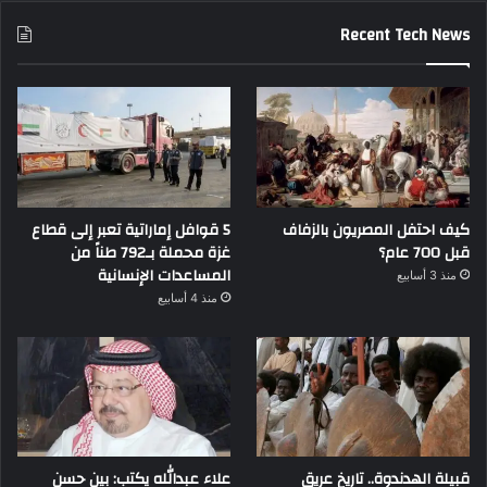
Recent Tech News
كيف احتفل المصريون بالزفاف
5 قوافل إماراتية تعبر إلى قطاع
قبل 700 عام؟
غزة محملة بـ792 طناً من
المساعدات الإنسانية
منذ 3 أسابيع
منذ 4 أسابيع
قبيلة الهدندوة.. تاريخ عريق
علاء عبدالله يكتب: بين حسن