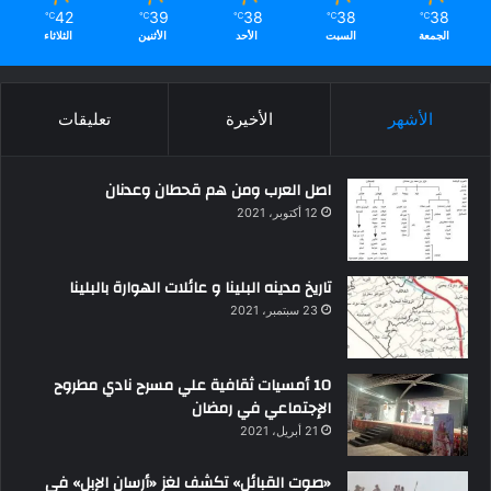
42
39
38
38
38
℃
℃
℃
℃
℃
الجمعة
السبت
الأحد
الأثنين
الثلاثاء
الأشهر
الأخيرة
تعليقات
اصل العرب ومن هم قحطان وعدنان
12 أكتوبر، 2021
تاريخ مدينه البلينا و عائلات الهوارة بالبلينا
23 سبتمبر، 2021
10 أمسيات ثقافية علي مسرح نادي مطروح
الإجتماعي في رمضان
21 أبريل، 2021
«صوت القبائل» تكشف لغز «أرسان الإبل» في