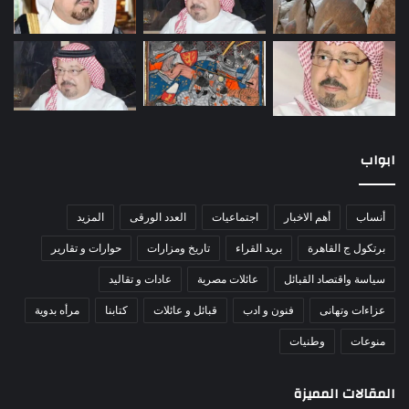
ابواب
أنساب
أهم الاخبار
اجتماعيات
العدد الورقى
المزيد
برتكول ج القاهرة
بريد القراء
تاريخ ومزارات
حوارات و تقارير
سياسة واقتصاد القبائل
عائلات مصرية
عادات و تقاليد
عزاءات وتهانى
فنون و ادب
قبائل و عائلات
كتابنا
مرأه بدوية
منوعات
وطنيات
المقالات المميزة