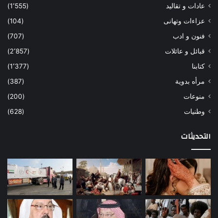
عادات و تقاليد
(1٬555)
عزاءات وتهانى
(104)
فنون و ادب
(707)
قبائل و عائلات
(2٬857)
كتابنا
(1٬377)
مرأه بدوية
(387)
منوعات
(200)
وطنيات
(628)
التحديثات