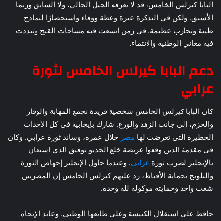
البابا كيرلس الخامس، قد لا يعرفه الجيل الحالي، ولا السابق وربما
الأسبق. ولكن في التذكرة عبرة وعظة ووفاء واستحضارًا لنماذج
طيبة وتجارب عظيمة. في زمن اتسعت فيه مساحات القبح وتبددت
فية معاني الوطنية والانتماء.
دعم البابا كيرلس الخامس لثورة
عرابي
كان البابا كيرلس الخامس شخصية فريدة تجمع المهابة والوقار
والحزم، إلى جانب الزهد والورع. شارك بإيجابية فى كل الأحداث
الخطيرة التى تعرضت لها
مصر
خلال عمره، وساند ثورة عرابي. وكان
فى مقدمة الذين وقعوا عريضة خلع الخديو توفيق الذي استعان
بالإنجليز لضرب ثورة
عرابى
. وعندما حاول الإنجليز إجهاض الثورة
والتلويح بحماية الأقباط، رد عليهم كيرلس الخامس إن المصريين
شعب واحد وحمايته موكولة لله وحده.
حافظ على استقلال الكنيسة وعلى طابعها الوطني. وعاند الإتجاه