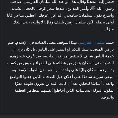
فنظر إليه متعجبًا وقال: هذا أبو عبد الله سلمان الفارسي، صاحب
رسول الله ﷺ، وأمير المدائن، عندها شعر الرجل بالخجل الشديد،
وأسرع يقول لسلمان: سامحني، لم أكن أعرفك، أعطني متاعي فأنا
أولى بحمله، لكن سلمان رفض بلطف وقال: لا والله، حتى أبلغك
منزلك.
جسد
سلمان الفارسي
بهذا الموقف معنى القيادة في الإسلام، فلم
ير في المنصب سببًا للتكبر أو التميز على الناس، بل كان يرى أن
خدمة الناس شرف لا ينتقص من قدر صاحبه، وقد عُرف عنه زهده
الشديد حتى إنه كان ينفق من عطائه على الفقراء ويعيش من كسب
يده، رغم أنه كان واليًا على واحدة من أهم مدن الدولة الإسلامية،
لتبقى سيرته شاهدًا على أخلاق جيل الصحابة الذين جعلوا التواضع
والعدل أساسًا للحكم، بعد أن كانت المدائن لقرون طويلة مقرًا
لملوك الدولة الساسانية الذين أحاطوا أنفسهم بمظاهر العظمة
والترف.