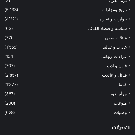
بريد القراء
(3)
تاريخ ومزارات
(5٬133)
حوارات و تقارير
(4٬221)
سياسة واقتصاد القبائل
(63)
عائلات مصرية
(77)
عادات و تقاليد
(1٬555)
عزاءات وتهانى
(104)
فنون و ادب
(707)
قبائل و عائلات
(2٬857)
كتابنا
(1٬377)
مرأه بدوية
(387)
منوعات
(200)
وطنيات
(628)
التحديثات