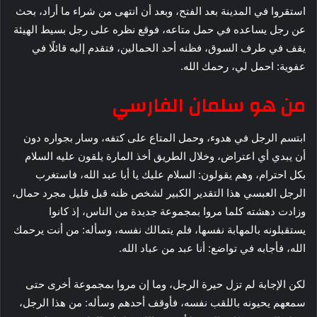
استقروا في المدينة بعد الفتح، وبعد أن انتهى من شراء ما أراد، بحث
عن رجل يساعده في حمل متاعه، فوقع نظره على رجل بسيط الهيئة
يقف في طرف السوق، فظنه أحد الحمالين، فتقدم إليه قائلًا في
عفوية: احمل لي، رحمك الله.
من هو سلمان الفارسي
ابتسم الرجل في هدوء، وحمل المتاع على كتفه، وسار بجواره دون
أن يبدي أي اعتراض، وخلال الطريق أخذ المارة يلقون عليه السلام
بكل احترام، وهم يقولون: السلام عليك يا أبا عبد الله، فاستغرب
الرجل العبسي هذا التقدير الكبير لشخص ظنه قبل قليل مجرد حمال،
وزادت دهشته كلما مروا بمجموعة جديدة من الناس، إذ كانوا
يستقبلونه بالمهابة نفسها، فلم يتمالك نفسه، وسأله: من أنت يرحمك
الله، فأجابه في تواضع: أنا عبد من عباد الله.
لكن الإجابة لم تزل حيرة الرجل، وما إن مروا بمجموعة أخرى حتى
سمعهم يحيونه باللقب نفسه، فأوقف أحدهم وسأله: من هذا الرجل،