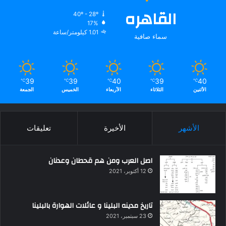
القاهره
40º - 28º
17%
1.01 كيلومتر/ساعة
سماء صافية
39
39
40
39
40
℃
℃
℃
℃
℃
الأثنين
الثلاثاء
الأربعاء
الخميس
الجمعة
الأشهر
الأخيرة
تعليقات
اصل العرب ومن هم قحطان وعدنان
12 أكتوبر، 2021
تاريخ مدينه البلينا و عائلات الهوارة بالبلينا
23 سبتمبر، 2021