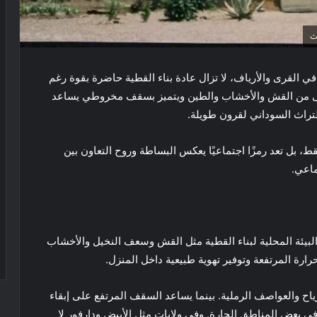
ث
القرى والأرياف، لا تزال عادة بناء القطية حاضرة بقوة رغم
بنى من القش والأخشاب والطين ويتميز بسقف مخروطي يساعد
لتراث السوداني لقرون طويلة.
ط، بل تعد رمزًا اجتماعيًا يعكس البساطة وروح التعاون بين
ماعي.
البيئة المحلية لبناء القطية مثل القش وسعف النخيل والأخشاب
ارة المرتفعة وتوفير تهوية طبيعية داخل المنزل.
ياح والعواصف الرملية. بينما يساعد السقف المرتفع على إبقاء
ية في بعض المناطق الحارة. وفي ولايات مثل الأبيض ودارفور لا