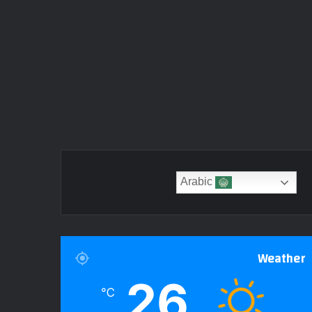
Arabic
Weather
26
℃