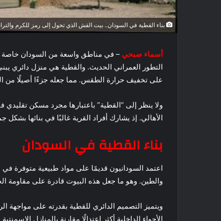
بناء القطية في السودان.. بيت القش الذي تحول إلى رمز للكرم والترا
أسماء صبحي
– في مناطق واسعة من السودان خاصة في 
التطور العمراني الحديث. والقطية هي منزل دائري ي
على تخفيف حرارة الطقس. مما جعله جزءًا أصيلًا من ا
ولا ينظر إلى “القطية” باعتبارها مجرد مسكن تقليدي فق
الأهالي. إذ يشارك أفراد القرية غالبًا في بنائها بشكل ج
بناء القطية في السودان
اعتمد السودانيون قديمًا على مواد طبيعية متوفرة في 
والطين. وهو ما جعل هذه البيوت قادرة على مقاومة الحر
ويتميز التصميم الدائري للقطية بقدرته على مواجهة الر
الأجواء الداخلية أكثر اعتدالًا مقارنة بالمنازل الإسمنت