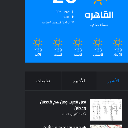
القاهره
39º - 26º
69%
3.46 كيلومتر/ساعة
سماء صافية
39
39
38
38
39
℃
℃
℃
℃
℃
الأربعاء
الخميس
الجمعة
السبت
الأحد
الأشهر
الأخيرة
تعليقات
اصل العرب ومن هم قحطان
وعدنان
12 أكتوبر، 2021
تاريخ مدينه البلينا و عائلات