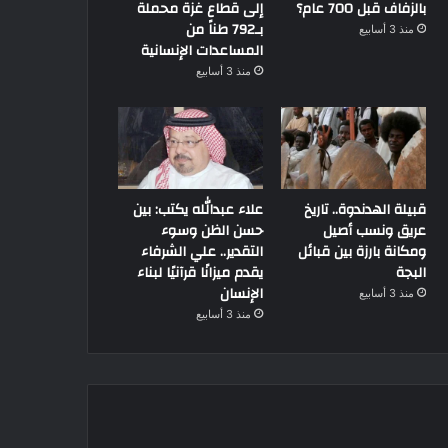
بالزفاف قبل 700 عام؟
إلى قطاع غزة محملة
بـ792 طناً من
منذ 3 أسابيع
المساعدات الإنسانية
منذ 3 أسابيع
قبيلة الهدندوة.. تاريخ
علاء عبدالله يكتب: بين
عريق ونسب أصيل
حسن الظن وسوء
ومكانة بارزة بين قبائل
التقدير.. علي الشرفاء
البجة
يقدم ميزانًا قرآنيًا لبناء
الإنسان
منذ 3 أسابيع
منذ 3 أسابيع
عادات و تقاليد