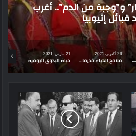
موسم شعبي كانت تتوقف فيه
 لعودة غواصي اللؤلؤ
21 مارس، 2021
22 مايو، 2022
9 يوليو، 2024
ملامح الحياه قديما في حلايب وشلاتين
حياة البدوى اليومية
«حساء النمل» و«الأفاعي المقلية».. تعرف على أغرب الأكلات حول العالم