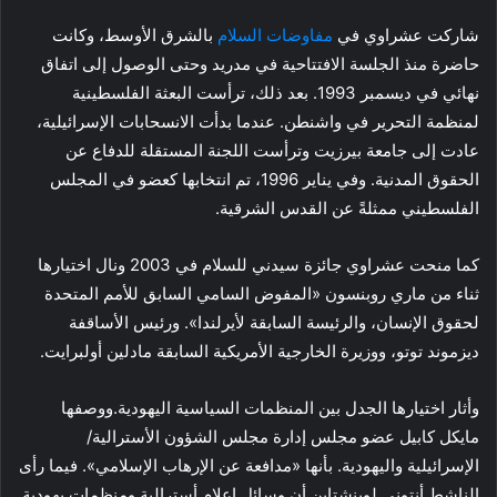
شاركت عشراوي في
مفاوضات السلام
بالشرق الأوسط، وكانت
حاضرة منذ الجلسة الافتتاحية في مدريد وحتى الوصول إلى اتفاق
نهائي في ديسمبر 1993. بعد ذلك، ترأست البعثة الفلسطينية
لمنظمة التحرير في واشنطن. عندما بدأت الانسحابات الإسرائيلية،
عادت إلى جامعة بيرزيت وترأست اللجنة المستقلة للدفاع عن
الحقوق المدنية. وفي يناير 1996، تم انتخابها كعضو في المجلس
الفلسطيني ممثلةً عن القدس الشرقية.
كما منحت عشراوي جائزة سيدني للسلام في 2003 ونال اختيارها
ثناء من ماري روبنسون «المفوض السامي السابق للأمم المتحدة
لحقوق الإنسان، والرئيسة السابقة لأيرلندا». ورئيس الأساقفة
ديزموند توتو، ووزيرة الخارجية الأمريكية السابقة مادلين أولبرايت.
وأثار اختيارها الجدل بين المنظمات السياسية اليهودية.ووصفها
مايكل كابيل عضو مجلس إدارة مجلس الشؤون الأسترالية/
الإسرائيلية واليهودية. بأنها «مدافعة عن الإرهاب الإسلامي». فيما رأى
الناشط أنتوني لوينشتاين أن وسائل إعلام أسترالية ومنظمات يهودية