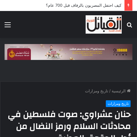
كيف احتفل المصريون بالزفاف قبل 700 عام؟
بحث
الق
عن
الرئيسية
/
تاريخ ومزارات
تاريخ ومزارات
حنان عشراوي: صوت فلسطين في
محادثات السلام ورمز النضال من