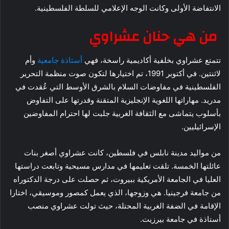
الانتفاضة الأولى وكانت الوجه الإعلامي للسلطة الفلسطينية.
من هي حنان عشراوي
تتمتع عشراوي بخلفية أكاديمية راسخة، فهي
أستاذة جامعية
وأم
لاثنتين. في أكتوبر 1991، تم اختيارها لتكون صوت منظمة التحرير
الفلسطينية في مفاوضات السلام بالشرق الأوسط التي عُقدت في
مدريد. مهاراتها اللغوية الإنجليزية المتقنة وقدرتها على التفاوض
بأسلوب يتماشى مع الثقافة الغربية جلبت لها احترام المفاوضين
الإسرائيليين.
من مواليد مدينة نابلس في فلسطين، كانت عشراوي أصغر بنات
عائلتها الخمسة. تلقت تعليمها في مدارس مسيحية وتابعت دراستها
العليا في الجامعة الأمريكية ببيروت، ثم حصلت على درجة الدكتوراه
من جامعة فرجينيا. هي وزوجها، الذي يعمل كمصور وموسيقي، اختارا
الإقامة في الضفة الغربية المحتلة، حيث تولت عشراوي منصب
أستاذة في جامعة بيرزيت.