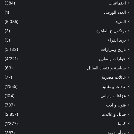
اجتماعيات
(384)
العدد الورقى
(1)
المزيد
(5٬085)
برتكول ج القاهرة
(3)
بريد القراء
(3)
تاريخ ومزارات
(5٬133)
حوارات و تقارير
(4٬221)
سياسة واقتصاد القبائل
(63)
عائلات مصرية
(77)
عادات و تقاليد
(1٬555)
عزاءات وتهانى
(104)
فنون و ادب
(707)
قبائل و عائلات
(2٬857)
كتابنا
(1٬377)
مرأه بدوية
(387)