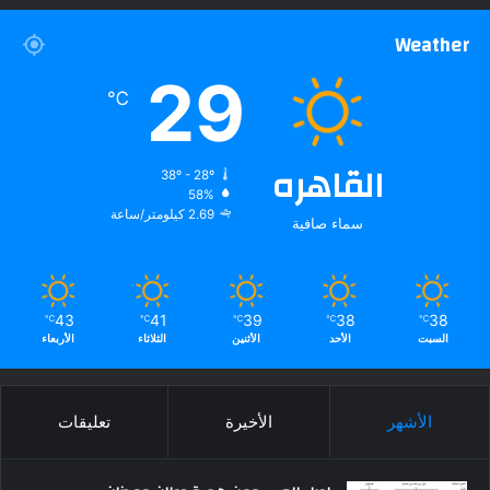
Weather
29
℃
القاهره
38º - 28º
58%
2.69 كيلومتر/ساعة
سماء صافية
43
41
39
38
38
℃
℃
℃
℃
℃
السبت
الأحد
الأثنين
الثلاثاء
الأربعاء
الأشهر
الأخيرة
تعليقات