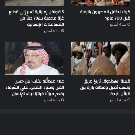
كيف احتفل المصريون بالزفاف
5 قوافل إماراتية تعبر إلى قطاع
قبل 700 عام؟
غزة محملة بـ792 طناً من
المساعدات الإنسانية
منذ 4 أسابيع
منذ 4 أسابيع
قبيلة الهدندوة.. تاريخ عريق
علاء عبدالله يكتب: بين حسن
ونسب أصيل ومكانة بارزة بين
الظن وسوء التقدير.. علي الشرفاء
قبائل البجة
يقدم ميزانًا قرآنيًا لبناء الإنسان
منذ 4 أسابيع
منذ 4 أسابيع