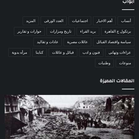
ابواب
أنساب
أهم الاخبار
اجتماعيات
العدد الورقى
المزيد
برتكول ج القاهرة
بريد القراء
تاريخ ومزارات
حوارات و تقارير
سياسة واقتصاد القبائل
عائلات مصرية
عادات و تقاليد
عزاءات وتهانى
فنون و ادب
قبائل و عائلات
كتابنا
مرأه بدوية
منوعات
وطنيات
المقالات المميزة
اللواء
الأ
دكتور
العا
راضي
للهل
عبدالمعطي
الأ
يكتب:
الإم
30
يتف
يونيو
مرك