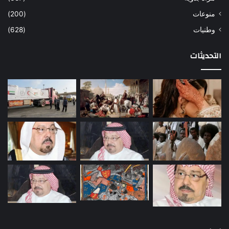
منوعات
(200)
وطنيات
(628)
التحديثات