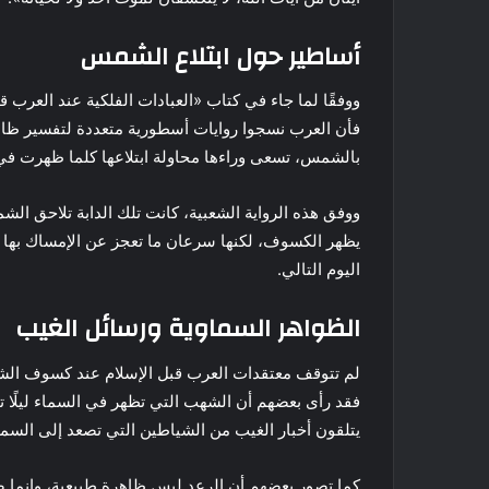
أساطير حول ابتلاع الشمس
ووفقًا لما جاء في كتاب «العبادات الفلكية عند العرب 
فأن العرب نسجوا روايات أسطورية متعددة لتفسير ظاهر
بالشمس، تسعى وراءها محاولة ابتلاعها كلما ظهرت في
ووفق هذه الرواية الشعبية، كانت تلك الدابة تلاحق ال
يظهر الكسوف، لكنها سرعان ما تعجز عن الإمساك بها 
اليوم التالي.
الظواهر السماوية ورسائل الغيب
لم تتوقف معتقدات العرب قبل الإسلام عند كسوف الشم
فقد رأى بعضهم أن الشهب التي تظهر في السماء ليلًا ت
يتلقون أخبار الغيب من الشياطين التي تصعد إلى السما
كما تصور بعضهم أن الرعد ليس ظاهرة طبيعية، وإنما صو