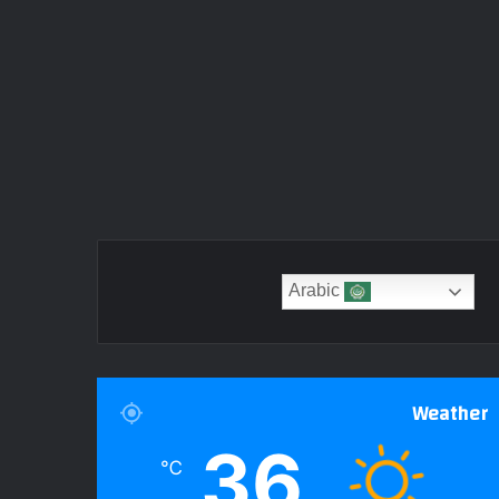
Arabic
Weather
36
℃