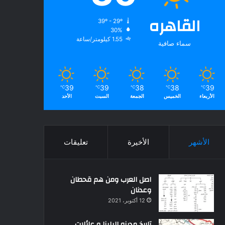
القاهره
39º - 29º
30%
1.55 كيلومتر/ساعة
سماء صافية
39
39
38
38
39
℃
℃
℃
℃
℃
الأربعاء
الخميس
الجمعة
السبت
الأحد
الأشهر
الأخيرة
تعليقات
اصل العرب ومن هم قحطان
وعدنان
12 أكتوبر، 2021
تاريخ مدينه البلينا و عائلات