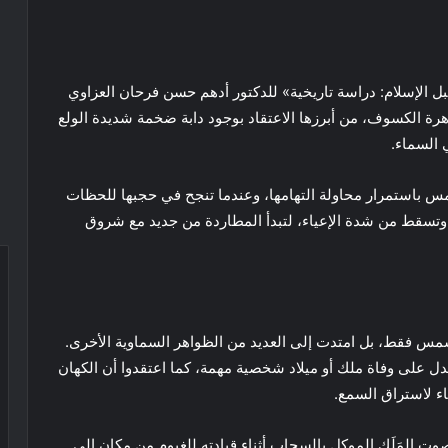
قبل الإسلام: دراسة تاريخية» للدكتور أدهم حسن فرحان العزاوي
ة الكسوف، من أبرزها الاعتقاد بوجود دابة ضخمة شديدة الولع
 السماء.
شمس باستمرار محاولة التهامها، وعندما تنجح في حجبها للحظات
وتسقط من شدة الإعياء، لتبدأ المطاردة من جديد مع شروق
س فقط، بل امتدت إلى العديد من الظواهر السماوية الأخرى.
دل على وفاة ملك أو ميلاد شخصية مهمة، كما اعتقدوا أن الكهان
ء لاستراق السمع.
ت المَلَك الموكل بالسحاب أثناء قيادته للغيوم من مكان إلى