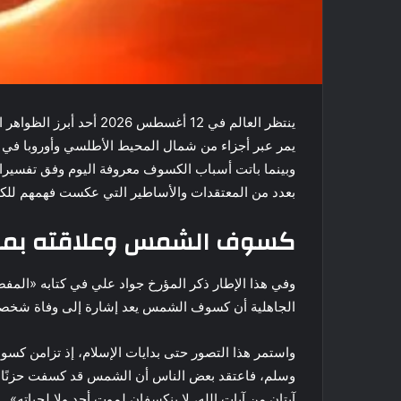
ينتظر العالم في 12 أغسطس 
يمر عبر أجزاء من شمال المحيط الأطلسي وأوروبا في ح
وبينما باتت أسباب الكسوف معروفة اليوم وفق تفسيرات
بعدد من المعتقدات والأساطير التي عكست فهمهم للكو
كسوف الشمس وعلاقته بمو
وفي هذا الإطار ذكر المؤرخ جواد علي في كتابه «المف
الجاهلية أن كسوف الشمس يعد إشارة إلى وفاة شخصية
واستمر هذا التصور حتى بدايات الإسلام، إذ تزامن كس
وسلم، فاعتقد بعض الناس أن الشمس قد كسفت حزنًا علي
آيتان من آيات الله، لا ينكسفان لموت أحد ولا لحياته».