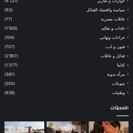
حوارات و تقارير
(4٬221)
سياسة واقتصاد القبائل
(63)
عائلات مصرية
(77)
عادات و تقاليد
(1٬555)
عزاءات وتهانى
(104)
فنون و ادب
(707)
قبائل و عائلات
(2٬857)
كتابنا
(1٬377)
مرأه بدوية
(387)
منوعات
(200)
وطنيات
(628)
التحديثات