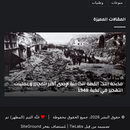
منوعات
وطنيات
المقالات المميزة
اللواء
دكتور
راضي
عبدالمعطي
يكتب:
30
يونيو
–
منذ 4 أسابيع
مليات
اللواء دكتور راضي عبدالمع
3
تاريخ لا يمحى من الذاكرة الوطنية المصرية
يوليو..
تاريخ
لا
يمحى
من
© حقوق النشر 2026، جميع الحقوق محفوظة |
جَنَّة الثيم (المظهر) تم
الذاكرة
تصميمه من قِبل TieLabs
| مُستضاف بفخر
SiteGround
الوطنية