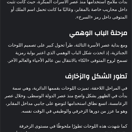
بدأت ملامح استخدامها منذ عصر الأسرات المبكرة، حيث كانت تثبت
داخل محاريب خاصة بالمقابر، وغالبًا ما كانت تحمل اسم الملك أو
المتوفى داخل رمز «السرخ».
مرحلة الباب الوهمي
ومع بداية عصر الأسرة الثالثة، طرأ تحول كبير على تصميم اللوحات
الجنائزية، إذ اتخذت شكل الباب الوهمي الذي اعتبر بوابة رمزية
تسمح لروح المتوفى «الكا» بالانتقال بين عالم الأحياء والعالم الآخر.
تطور الشكل والزخارف
في المراحل اللاحقة، تميزت اللوحات بقممها الدائرية، وهي سمة
بدأت في الظهور بشكل واضح منذ عصر الدولة الوسطى. وخلال عصر
الرعامسة، اتسع نطاق استخدامها لتوضع على جانبي مداخل المقابر،
وهو ما عزز من دورها الزخرفي والوظيفي في الوقت نفسه.
كما شهدت هذه اللوحات تطورًا ملحوظًا في مستوى الزخرفة