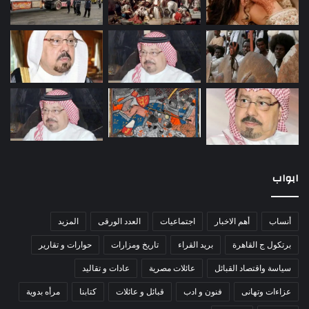
ابواب
أنساب
أهم الاخبار
اجتماعيات
العدد الورقى
المزيد
برتكول ج القاهرة
بريد القراء
تاريخ ومزارات
حوارات و تقارير
سياسة واقتصاد القبائل
عائلات مصرية
عادات و تقاليد
عزاءات وتهانى
فنون و ادب
قبائل و عائلات
كتابنا
مرأه بدوية