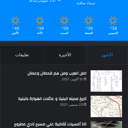
3.57 كيلومتر/ساعة
سماء صافية
40
38
39
39
38
℃
℃
℃
℃
℃
الخميس
الجمعة
السبت
الأحد
الأثنين
الأشهر
الأخيرة
تعليقات
اصل العرب ومن هم قحطان وعدنان
12 أكتوبر، 2021
تاريخ مدينه البلينا و عائلات الهوارة بالبلينا
23 سبتمبر، 2021
10 أمسيات ثقافية علي مسرح نادي مطروح