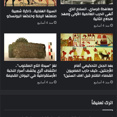
معاهدة فرساي.. السلام الذي
السيرة الهلالية.. ذاكرة شعبية
أنهى الحرب العالمية الأولى ومهد
صنعتها الربابة وخلدتها اليونسكو
لاندلاع الثانية
منذ 4 أسابيع
منذ 4 أسابيع
بعد الجدل التحكيمي أمام
لغز “سيدة التاج المقلوب”..
الأرجنتين.. كيف حارب المصريون
اكتشاف أثري يكشف أسرار النخبة
القدماء الظلم قبل آلاف السنين؟
الأرستقراطية في اليونان القديمة
منذ 4 أسابيع
منذ 4 أسابيع
اترك تعليقاً