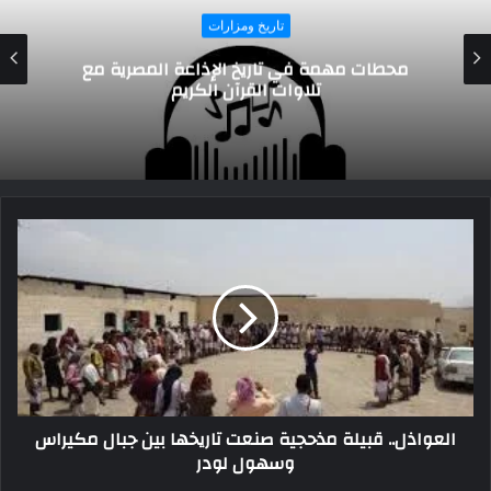
تاريخ ومزارات
ع
الرجل الذي أنقذ سمعة مصر ” الكونستابل الا
عبد الله
العواذل.. قبيلة مذحجية صنعت تاريخها بين جبال مكيراس
وسهول لودر