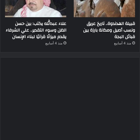
قبيلة الهدندوة.. تاريخ عريق
علاء عبدالله يكتب: بين حسن
ونسب أصيل ومكانة بارزة بين
الظن وسوء التقدير.. علي الشرفاء
قبائل البجة
يقدم ميزانًا قرآنيًا لبناء الإنسان
منذ 4 أسابيع
منذ 4 أسابيع