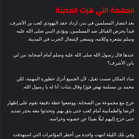
المهمة التي هزت المدينة
بعد انتصار المسلمين في بدر، ازداد حقد اليهودي كعب بن الأشرف،
فبدأ يحرض القبائل ضد المسلمين، ويؤذي النبي صلى الله عليه
وسلم بشعره وكلامه، ويسعى لإشعال الحرب في المدينة.
عندها قال رسول الله صلى الله عليه وسلم أمام أصحابه: من لي
بابن الأشرف؟
ساد المكان صمت ثقيل، لأن الجميع أدرك خطورة المهمة، لكن
محمد بن مسلمة نهض فورًا وقال بثبات: أنا له يا رسول الله.
خرج مع مجموعة من الصحابة، ووضعوا خطة دقيقة تقوم على إظهار
الرضا والطمأنينة أمام كعب حتى يثق بهم. وتحدثوا معه بحذر شديد
حتى خرج إليهم ليلًا بعيدًا عن حصونه وحراسه.
وفي تلك الليلة انتهت واحدة من أخطر المؤامرات التي استهدفت