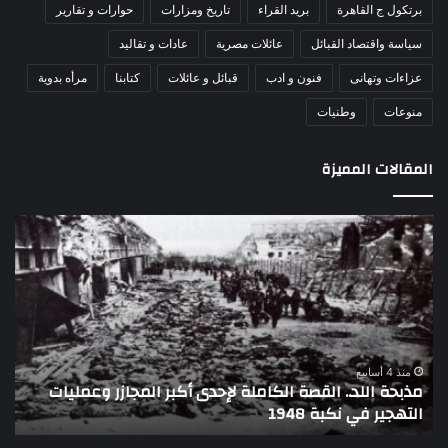
برتكول ج القاهرة
بريد القراء
تاريخ ومزارات
حوارات و تقارير
سياسة واقتصاد القبائل
عائلات مصرية
عادات و تقاليد
عزاءات وتهانى
فنون و ادب
قبائل و عائلات
كتابنا
مرأه بدوية
منوعات
وطنيات
المقالات المميزة
اللواء
الأ
دكتور
العا
راضي
للهل
عبدالمعطي
الأ
يكتب:
الإم
30
يتف
يونيو
مرك
ا
–
الع
منذ 4 أسابيع
اللواء دكتور راضي عبدالمعطي يكتب: 30 يونيو – 3 يوليو..
ا
3
الل
تاريخ لا يمحى من الذاكرة الوطنية المصرية
ا
يوليو..
لتع
تاريخ
تدف