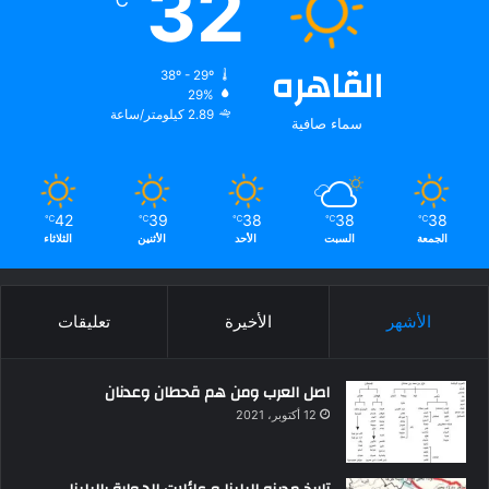
32
القاهره
38º - 29º
29%
2.89 كيلومتر/ساعة
سماء صافية
42
39
38
38
38
℃
℃
℃
℃
℃
الجمعة
السبت
الأحد
الأثنين
الثلاثاء
الأشهر
الأخيرة
تعليقات
اصل العرب ومن هم قحطان وعدنان
12 أكتوبر، 2021