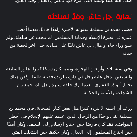
صلى الله عليه وسلم التي أمره فيها باعتزال القتال وقت الفتن.
نهاية رجل عاش وفيًا لمبادئه
قضى محمد بن مسلمة سنواته الأخيرة زاهدًا هادئًا، بعدما أمضى
عمره في نصرة الإسلام وحماية المسلمين. لم يبحث عن سلطة، ولم
يسع وراء جاه أو مال، بل عاش ثابتًا على مبادئه حتى آخر لحظة من
حياته.
وفي سنة ثلاث وأربعين للهجرة، وبينما كان شيخًا كبيرًا تجاوز السابعة
والسبعين، دخل عليه رجل في داره بالربذة فقتله ظلمًا. ودُفن هناك
بجوار أبو ذر الغفاري، بعدما ترك خلفه سيرة رجل نادر جمع بين
الشجاعة والأمانة والحكمة.
ورغم أن اسمه لا يتردد كثيرًا مثل بعض كبار الصحابة، فإن محمد بن
مسلمة بقي واحدًا من الرجال الذين اعتمد عليهم الإسلام في أخطر
المواقف. فقد كان فارسًا حين احتاج الإسلام إلى السيف، وكان أمينًا
حين احتاج المسلمون إلى العدل، وكان حكيمًا حين اشتعلت الفتن