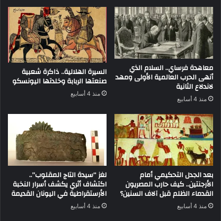
معاهدة فرساي.. السلام الذي
السيرة الهلالية.. ذاكرة شعبية
أنهى الحرب العالمية الأولى ومهد
صنعتها الربابة وخلدتها اليونسكو
لاندلاع الثانية
منذ 4 أسابيع
منذ 4 أسابيع
بعد الجدل التحكيمي أمام
لغز “سيدة التاج المقلوب”..
الأرجنتين.. كيف حارب المصريون
اكتشاف أثري يكشف أسرار النخبة
القدماء الظلم قبل آلاف السنين؟
الأرستقراطية في اليونان القديمة
منذ 4 أسابيع
منذ 4 أسابيع