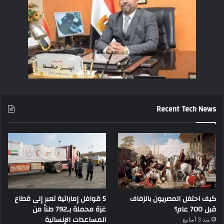
Recent Tech News
كيف احتفل المصريون بالزفاف
5 قوافل إماراتية تعبر إلى قطاع
قبل 700 عام؟
غزة محملة بـ792 طناً من
المساعدات الإنسانية
منذ 3 أسابيع