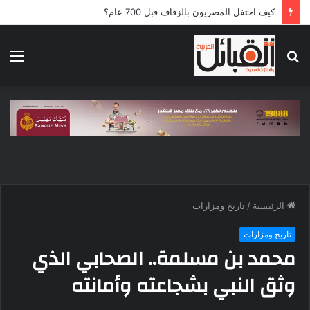
5 قوافل إماراتية تعبر إلى قطاع غزة محملة بـ792 طناً من المساعدات الإنسانية
بحث
الق
عن
الرئيسية
/
تاريخ ومزارات
تاريخ ومزارات
محمد بن مسلمة.. الصحابي الذي
وثق النبي بشجاعته وأمانته