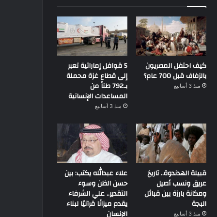
كيف احتفل المصريون
5 قوافل إماراتية تعبر
بالزفاف قبل 700 عام؟
إلى قطاع غزة محملة
بـ792 طناً من
منذ 3 أسابيع
المساعدات الإنسانية
منذ 3 أسابيع
قبيلة الهدندوة.. تاريخ
علاء عبدالله يكتب: بين
عريق ونسب أصيل
حسن الظن وسوء
ومكانة بارزة بين قبائل
التقدير.. علي الشرفاء
البجة
يقدم ميزانًا قرآنيًا لبناء
الإنسان
منذ 3 أسابيع