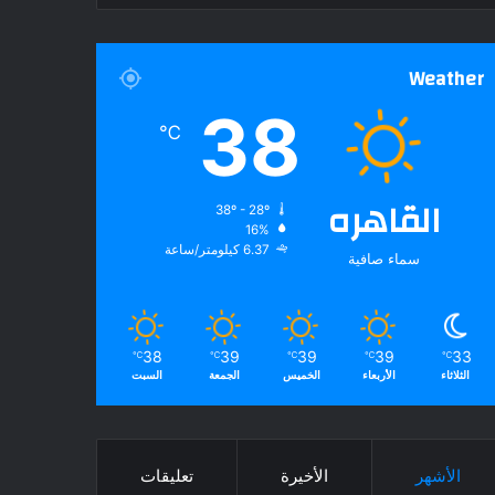
Weather
38
℃
القاهره
38º - 28º
16%
6.37 كيلومتر/ساعة
سماء صافية
38
39
39
39
33
℃
℃
℃
℃
℃
الثلاثاء
الأربعاء
الخميس
الجمعة
السبت
الأشهر
الأخيرة
تعليقات