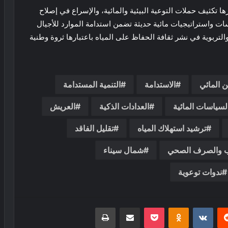
 تكثيف حملات التوعية البيئية والمائية، والإسراع في إصلاح
ات واستراتيجيات مائية حديثة تضمن استدامة الموارد للأجيال
التربوية في نشر ثقافة الحفاظ على المياه باعتبارها ثروة وطنية
ن المائي
الاستدامة
التنمية المستدامة
لسياسات المائية
العدادات الذكية
العريش
ترشيد استهلاك المياه
تقليل الفاقد
ب والصرف الصحي
شمال سيناء
ندوات توعوية
ريست
بوكيت
Odnoklassniki
مشاركة عبر البريد
طباعة