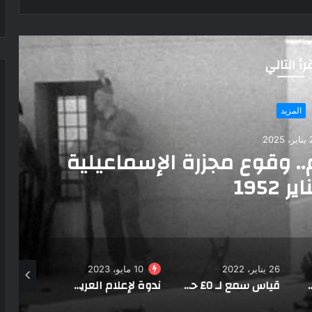
رأ التالي
عادات و تقاليد
18 مايو، 2026
ي تراث عادات وتقاليد أهل سيناء (
رمزية)
10 مايو، 2023
13 يونيو، 2024
25 يناير، 2025
قياس سمع لـ ٤٥ حالة من أبناء قبائل مطروح بدعم من “امبيليفون” للسماعات الطبية
ندوة لإعلام العريش توصي بممارسة الرياضة واتباع نظام غذائي سليم للحفاظ على صحة الأم
خبراء الاقتصاد يطالبون بتعزيز استثمارات القطاع الخاص.. ويؤكدون: شريكًا أساسيًا للدولة