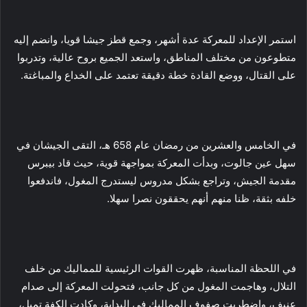
استمر الإعداد للمعركة عدة أشهر، وجمع قطز جيشا قويا، وانضم إليه
متطوعون من مختلف المناطق، واستعد الجميع بروح عالية، وتدربوا
على القتال، ووضع القادة خطة دقيقة تعتمد على الخداع والمباغتة.
في الخامس والعشرين من رمضان عام 658 هـ، التقى الجيشان في
سهل عين جالوت، وبدأت المعركة بمواجهة قوية، حيث قاد بيبرس
مقدمة الجيش، وتراجع بشكل مدروس ليستدرج المغول، فاندفعوا
خلفه بثقة، ظنا منهم أنهم يحققون نصرا سهلا.
في اللحظة المناسبة، ظهرت القوات الرئيسية للمماليك من خلف
التلال، وهاجمت المغول من كل جانب، فتحولت المعركة إلى صدام
عنيف، واضطربت صفوف المماليك في البداية، وكادت الكفة تميل،