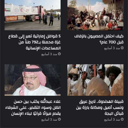
كيف احتفل المصريون بالزفاف
5 قوافل إماراتية تعبر إلى قطاع
قبل 700 عام؟
غزة محملة بـ792 طناً من
المساعدات الإنسانية
منذ 3 أسابيع
منذ 3 أسابيع
قبيلة الهدندوة.. تاريخ عريق
علاء عبدالله يكتب: بين حسن
ونسب أصيل ومكانة بارزة بين
الظن وسوء التقدير.. علي الشرفاء
قبائل البجة
يقدم ميزانًا قرآنيًا لبناء الإنسان
منذ 3 أسابيع
منذ 3 أسابيع