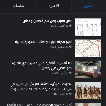
الأشهر
الأخيرة
تعليقات
اصل العرب ومن هم قحطان وعدنان
12 أكتوبر، 2021
تاريخ مدينه البلينا و عائلات الهوارة بالبلينا
23 سبتمبر، 2021
10 أمسيات ثقافية علي مسرح نادي مطروح
الإجتماعي في رمضان
21 أبريل، 2021
«صوت القبائل» تكشف لغز «أرسان الإبل» في
سيناء.. سلالات عريقة امتدت لمئات السنوات
15 يناير، 2023
أقسام قبيلة الحويطات في مصر.. (الجزء الثالث)