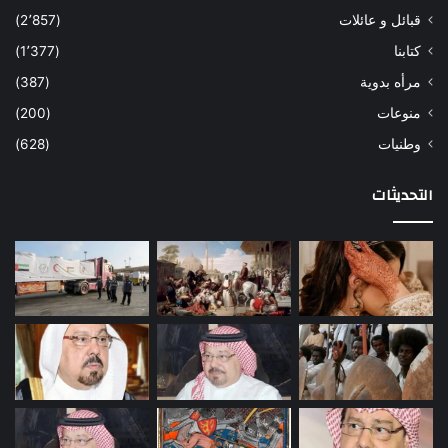
قبائل و عائلات
(2٬857)
كتابنا
(1٬377)
مرأه بدوية
(387)
منوعات
(200)
وطنيات
(628)
التحديثات