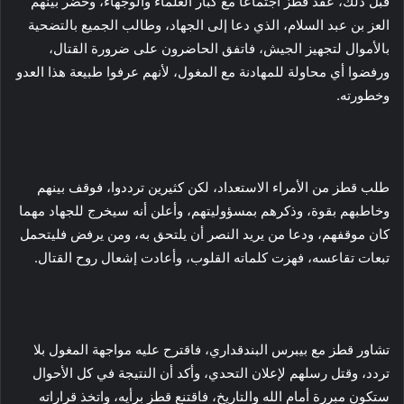
قبل ذلك، عقد قطز اجتماعا مع كبار العلماء والوجهاء، وحضر بينهم
العز بن عبد السلام، الذي دعا إلى الجهاد، وطالب الجميع بالتضحية
بالأموال لتجهيز الجيش، فاتفق الحاضرون على ضرورة القتال،
ورفضوا أي محاولة للمهادنة مع المغول، لأنهم عرفوا طبيعة هذا العدو
وخطورته.
طلب قطز من الأمراء الاستعداد، لكن كثيرين ترددوا، فوقف بينهم
وخاطبهم بقوة، وذكرهم بمسؤوليتهم، وأعلن أنه سيخرج للجهاد مهما
كان موقفهم، ودعا من يريد النصر أن يلتحق به، ومن يرفض فليتحمل
تبعات تقاعسه، فهزت كلماته القلوب، وأعادت إشعال روح القتال.
تشاور قطز مع بيبرس البندقداري، فاقترح عليه مواجهة المغول بلا
تردد، وقتل رسلهم لإعلان التحدي، وأكد أن النتيجة في كل الأحوال
ستكون مبررة أمام الله والتاريخ، فاقتنع قطز برأيه، واتخذ قراراته