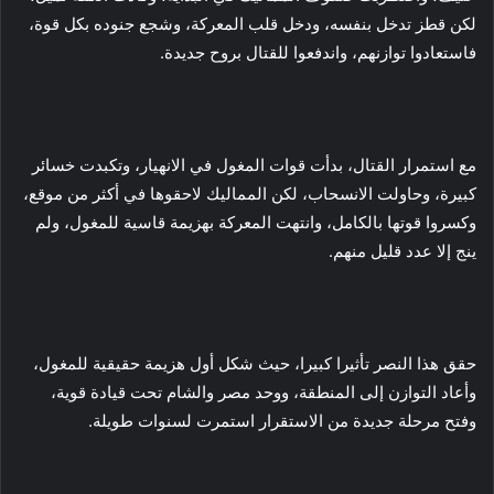
لكن قطز تدخل بنفسه، ودخل قلب المعركة، وشجع جنوده بكل قوة،
فاستعادوا توازنهم، واندفعوا للقتال بروح جديدة.
مع استمرار القتال، بدأت قوات المغول في الانهيار، وتكبدت خسائر
كبيرة، وحاولت الانسحاب، لكن المماليك لاحقوها في أكثر من موقع،
وكسروا قوتها بالكامل، وانتهت المعركة بهزيمة قاسية للمغول، ولم
ينج إلا عدد قليل منهم.
حقق هذا النصر تأثيرا كبيرا، حيث شكل أول هزيمة حقيقية للمغول،
وأعاد التوازن إلى المنطقة، ووحد مصر والشام تحت قيادة قوية،
وفتح مرحلة جديدة من الاستقرار استمرت لسنوات طويلة.