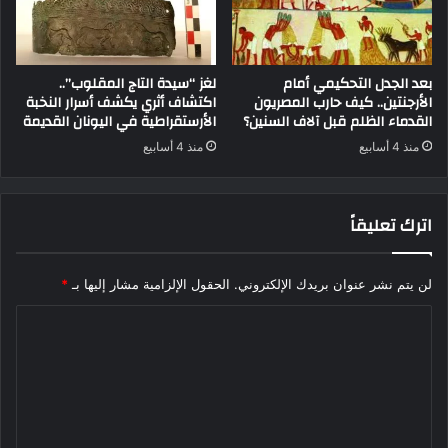
بعد الجدل التحكيمي أمام
لغز “سيدة التاج المقلوب”..
الأرجنتين.. كيف حارب المصريون
اكتشاف أثري يكشف أسرار النخبة
القدماء الظلم قبل آلاف السنين؟
الأرستقراطية في اليونان القديمة
منذ 4 أسابيع
منذ 4 أسابيع
اترك تعليقاً
لن يتم نشر عنوان بريدك الإلكتروني.
الحقول الإلزامية مشار إليها بـ
*
ا
ل
ت
ع
ل