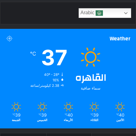
Arabic
Weather
37
℃
القاهره
40º - 28º
16%
2.38 كيلومتر/ساعة
سماء صافية
39
39
40
39
40
℃
℃
℃
℃
℃
الأثنين
الثلاثاء
الأربعاء
الخميس
الجمعة