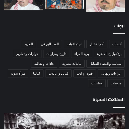
ابواب
أنساب
أهم الاخبار
اجتماعيات
العدد الورقى
المزيد
برتكول ج القاهرة
بريد القراء
تاريخ ومزارات
حوارات و تقارير
سياسة واقتصاد القبائل
عائلات مصرية
عادات و تقاليد
عزاءات وتهانى
فنون و ادب
قبائل و عائلات
كتابنا
مرأه بدوية
منوعات
وطنيات
المقالات المميزة
اللواء
الأ
دكتور
العا
راضي
للهل