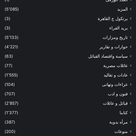
المزيد
(5٬085)
برتكول ج القاهرة
(3)
بريد القراء
(3)
تاريخ ومزارات
(5٬133)
حوارات و تقارير
(4٬221)
سياسة واقتصاد القبائل
(63)
عائلات مصرية
(77)
عادات و تقاليد
(1٬555)
عزاءات وتهانى
(104)
فنون و ادب
(707)
قبائل و عائلات
(2٬857)
كتابنا
(1٬377)
مرأه بدوية
(387)
منوعات
(200)