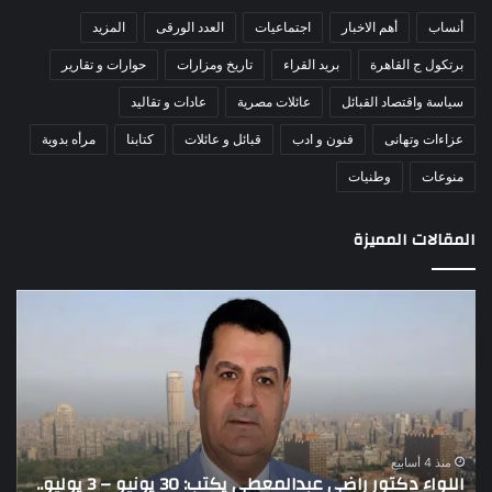
أنساب
أهم الاخبار
اجتماعيات
العدد الورقى
المزيد
برتكول ج القاهرة
بريد القراء
تاريخ ومزارات
حوارات و تقارير
سياسة واقتصاد القبائل
عائلات مصرية
عادات و تقاليد
عزاءات وتهانى
فنون و ادب
قبائل و عائلات
كتابنا
مرأه بدوية
منوعات
وطنيات
المقالات المميزة
اللواء
الأ
دكتور
العا
راضي
للهل
عبدالمعطي
الأ
يكتب:
الإم
30
يتف
يونيو
مرك
ا
–
الع
منذ 4 أسابيع
اللواء دكتور راضي عبدالمعطي يكتب: 30 يونيو – 3 يوليو..
ا
3
الل