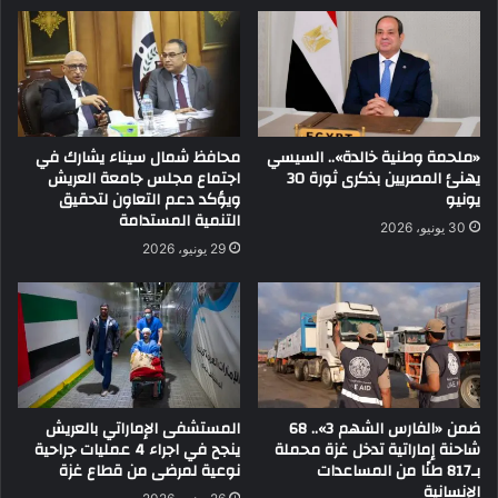
«ملحمة وطنية خالدة».. السيسي
محافظ شمال سيناء يشارك في
يهنئ المصريين بذكرى ثورة 30
اجتماع مجلس جامعة العريش
يونيو
ويؤكد دعم التعاون لتحقيق
التنمية المستدامة
30 يونيو، 2026
29 يونيو، 2026
ضمن «الفارس الشهم 3».. 68
المستشفى الإماراتي بالعريش
شاحنة إماراتية تدخل غزة محملة
ينجح في اجراء 4 عمليات جراحية
بـ817 طنًا من المساعدات
نوعية لمرضى من قطاع غزة
الإنسانية