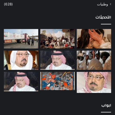
وطنيات
(628)
التحديثات
ابواب