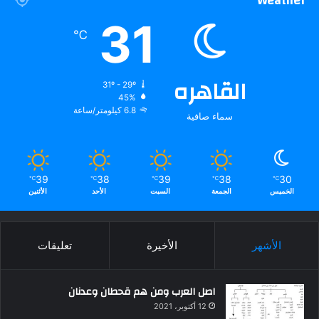
Weather
31
℃
القاهره
31º - 29º
45%
6.8 كيلومتر/ساعة
سماء صافية
39
38
39
38
30
℃
℃
℃
℃
℃
الخميس
الجمعة
السبت
الأحد
الأثنين
الأشهر
الأخيرة
تعليقات
اصل العرب ومن هم قحطان وعدنان
12 أكتوبر، 2021