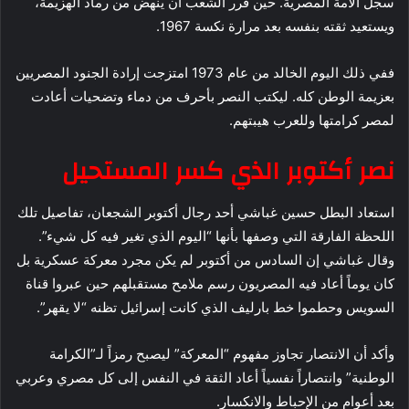
سجل الأمة المصرية. حين قرر الشعب أن ينهض من رماد الهزيمة،
ويستعيد ثقته بنفسه بعد مرارة نكسة 1967.
ففي ذلك اليوم الخالد من عام 1973 امتزجت إرادة الجنود المصريين
بعزيمة الوطن كله. ليكتب النصر بأحرف من دماء وتضحيات أعادت
لمصر كرامتها وللعرب هيبتهم.
نصر أكتوبر الذي كسر المستحيل
استعاد البطل حسين غباشي أحد رجال أكتوبر الشجعان، تفاصيل تلك
اللحظة الفارقة التي وصفها بأنها “اليوم الذي تغير فيه كل شيء”.
وقال غباشي إن السادس من أكتوبر لم يكن مجرد معركة عسكرية بل
كان يوماً أعاد فيه المصريون رسم ملامح مستقبلهم حين عبروا قناة
السويس وحطموا خط بارليف الذي كانت إسرائيل تظنه “لا يقهر”.
وأكد أن الانتصار تجاوز مفهوم “المعركة” ليصبح رمزاً لـ”الكرامة
الوطنية” وانتصاراً نفسياً أعاد الثقة في النفس إلى كل مصري وعربي
بعد أعوام من الإحباط والانكسار.