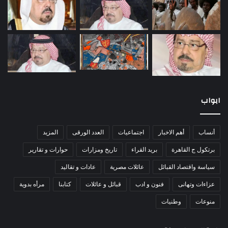
ابواب
أنساب
أهم الاخبار
اجتماعيات
العدد الورقى
المزيد
برتكول ج القاهرة
بريد القراء
تاريخ ومزارات
حوارات و تقارير
سياسة واقتصاد القبائل
عائلات مصرية
عادات و تقاليد
عزاءات وتهانى
فنون و ادب
قبائل و عائلات
كتابنا
مرأه بدوية
منوعات
وطنيات