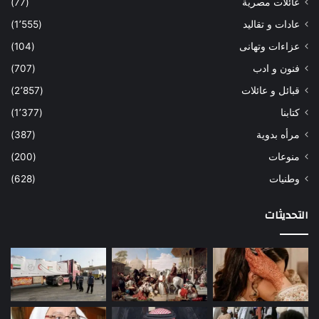
عائلات مصرية
(77)
عادات و تقاليد
(1٬555)
عزاءات وتهانى
(104)
فنون و ادب
(707)
قبائل و عائلات
(2٬857)
كتابنا
(1٬377)
مرأه بدوية
(387)
منوعات
(200)
وطنيات
(628)
التحديثات