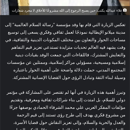
علاء عبدالله يكتب: حين يصبح الرجوع إلى الله مشروعًا للأخلاق لا مجرد شعارات
تعكس الزيارة التي قام بها وفد مؤسسة “رسالة السلام العالمية” إلى
مدينة ميلانو الإيطالية نموذجًا لعمل ثقافي وفكري يسعى إلى توسيع
مساحات الحوار والتعاون بين مختلف المكونات الدينية والثقافية، في
وقت يشهد فيه العالم تحديات متزايدة تستدعي تعزيز قيم التفاهم
والتعايش المشترك، فاللقاءات التي جمعت الوفد بقيادات دينية
إسلامية ومسيحية، مسؤولي مراكز إسلامية، وممثلين عن مؤسسات
المجتمع المدني، حملت دلالة واضحة على أهمية الحوار باعتباره
وسيلة لبناء الثقة وتبادل الرؤى حول القضايا الإنسانية المشتركة.
وتبرز أهمية هذه الزيارة في أنها لم تقتصر على المشاركة في مؤتمر
دولي للسلام، بل امتدت إلى بناء شراكات ثقافية ومعرفية، وتقديم
مؤلفات المفكر العربي علي محمد الشرفاء الحمادي بوصفها جزءًا
من مشروع فكري يهدف إلى طرح رؤى تستند إلى قيم الرحمة
والعدل والحرية والسلام، وإلى تعزيز النقاش حول قضايا الأسرة،
والتعايش، والمواطنة، ومواجهة التطرف من خلال الفكر والحوار.