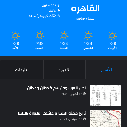
القاهره
39º - 29º
38%
2.52 كيلومتر/ساعة
سماء صافية
39
39
38
38
39
℃
℃
℃
℃
℃
الأربعاء
الخميس
الجمعة
السبت
الأحد
الأشهر
الأخيرة
تعليقات
اصل العرب ومن هم قحطان وعدنان
12 أكتوبر، 2021
تاريخ مدينه البلينا و عائلات الهوارة بالبلينا
23 سبتمبر، 2021