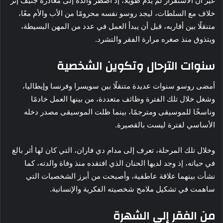
غير أن الاستقرار لم يدم طويلًا، إذ اضطر والده إلى مغادرة جنيف إثر
خلاف مع السلطات، ليجد روسو نفسه محرومًا من الأب والأم معًا،
متنقلًا بين أقاربه، قبل أن يبدأ العمل في عدد من المهن البسيطة،
ويتذوق منذ صغره مرارة الفقر والتشرد.
سنوات الترحال وتكوين الشخصية
أمضى روسو سنوات عديدة متنقلًا بين سويسرا وفرنسا وإيطاليا،
وشغل خلال تلك الفترة وظائف متعددة، من بينها العمل خادمًا
وناسخًا للموسيقى ومترجمًا، بينما ظلت الموسيقى مصدر دخله
الأساسي لفترة ليست بالقصيرة.
وخلال تلك المرحلة، تعرف إلى مدام دي فاران، التي كان لها أثر بالغ
في حياته، إذ وجد لديها الحنان الذي افتقده منذ وفاة والدته، كما
نشأت بينهما علاقة عاطفية، وأصبحت من أبرز الشخصيات التي
ساهمت في تشكيل ملامح شخصيته الفكرية والإنسانية.
من الفقر إلى الشهرة