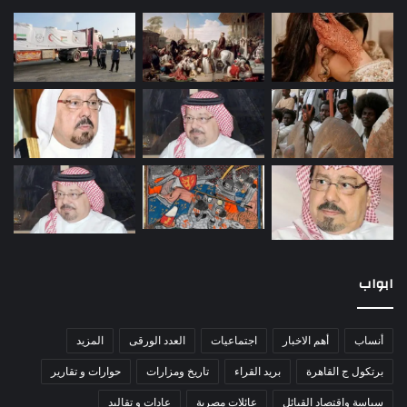
ابواب
أنساب
أهم الاخبار
اجتماعيات
العدد الورقى
المزيد
برتكول ج القاهرة
بريد القراء
تاريخ ومزارات
حوارات و تقارير
سياسة واقتصاد القبائل
عائلات مصرية
عادات و تقاليد