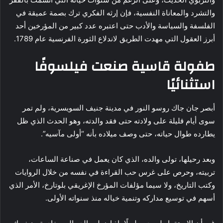
والتشرد والمعاناة النفسية، فإن إرثه الفكري ترك بصمة عميقة في
الفلسفة والسياسة والأدب حتى اعتبره عدد كبير من المؤرخين أحد
أبرز العقول التي مهدت الطريق لاندلاع الثورة الفرنسية عام 1789.
طفولة قاسية صنعت فيلسوفًا
استثنائيًا
أبصر جان جاك روسو النور في مدينة جنيف السويسرية، ولم تمر
سوى أيام قليلة على ولادته حتى فقد والدته، وهو الحدث الذي ظل
يطارده طوال حياته، حتى وصف ميلاده بأنه “أولى مآسيه”.
وبعد رحيلها، تولى والده، الذي كان يعمل في صناعة الساعات،
تربيته، وحرص على غرس حب القراءة في نفسه من خلال الروايات
وكتب التاريخ، ولا سيما مؤلفات المؤرخ الإغريقي بلوتارخ، الأمر الذي
أسهم في توسيع مداركه وتنمية خياله منذ سنواته الأولى.