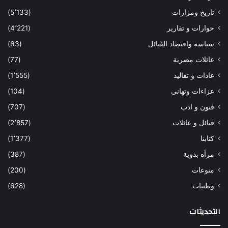
تاريخ ومزارات
(5٬133)
حوارات و تقارير
(4٬221)
سياسة واقتصاد القبائل
(63)
عائلات مصرية
(77)
عادات و تقاليد
(1٬555)
عزاءات وتهانى
(104)
فنون و ادب
(707)
قبائل و عائلات
(2٬857)
كتابنا
(1٬377)
مرأه بدوية
(387)
منوعات
(200)
وطنيات
(628)
التحديثات