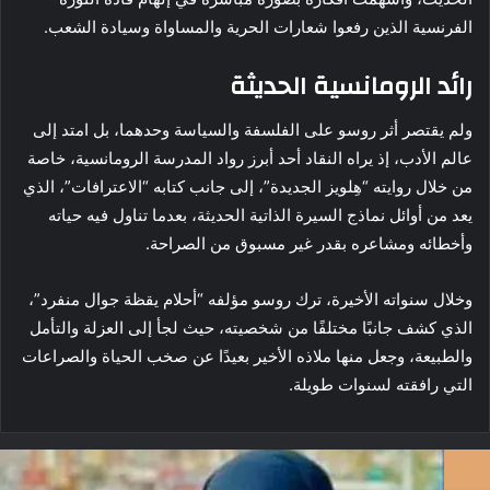
الفرنسية الذين رفعوا شعارات الحرية والمساواة وسيادة الشعب.
رائد الرومانسية الحديثة
ولم يقتصر أثر روسو على الفلسفة والسياسة وحدهما، بل امتد إلى
عالم الأدب، إذ يراه النقاد أحد أبرز رواد المدرسة الرومانسية، خاصة
من خلال روايته “هِلويز الجديدة”، إلى جانب كتابه “الاعترافات”، الذي
يعد من أوائل نماذج السيرة الذاتية الحديثة، بعدما تناول فيه حياته
وأخطائه ومشاعره بقدر غير مسبوق من الصراحة.
وخلال سنواته الأخيرة، ترك روسو مؤلفه “أحلام يقظة جوال منفرد”،
الذي كشف جانبًا مختلفًا من شخصيته، حيث لجأ إلى العزلة والتأمل
والطبيعة، وجعل منها ملاذه الأخير بعيدًا عن صخب الحياة والصراعات
التي رافقته لسنوات طويلة.