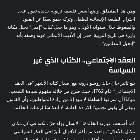
ومن هذا المنطلق، وضع أسس فلسفة تربوية جديدة تقوم على
احترام الطبيعة الإنسانية للطفل، وتركه ينمو بعيدًا عن القيود
والضغوط خلال سنواته الأولى، وهو ما جعل كتاب “إميل” يحتل مكانة
بارزة في تاريخ التربية، حتى إن الأديب الألماني غوته وصفه بأنه
“إنجيل المعلمين”.
العقد الاجتماعي.. الكتاب الذي غير
السياسة
بلغ تأثير جان جاك روسو ذروته مع إصدار كتابه الأشهر “في العقد
الاجتماعي” عام 1762، حيث طرح من خلاله مفهوم سيادة الشعب،
مؤكدًا أن شرعية السلطة لا تنبع إلا من إرادة المواطنين، وأن القانون
ينبغي أن يكون تجسيدًا للإرادة العامة، لا انعكاسًا لرغبات الحاكم.
كما أصبحت عبارته الخالدة: “الإنسان يولد حرًا، لكنه في كل مكان
مكبل بالأغلال”، واحدة من أكثر الأقوال تأثيرًا في الفكر السياسي
الحديث، وأسهمت أفكاره بصورة مباشرة في إلهام قادة الثورة