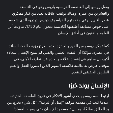
وصل روسو إلى العاصمة الفرنسية باريس وهو في التاسعة
والعشرين من عمره، وهناك توثقت علاقاته بعدد من كبار مفكري
عصر التنوير، وفي مقدمتهم الفيلسوف دينيس ديدرو، الذي شجعه
على خوض مسابقة أطلقتها أكاديمية ديجون عام 1750، تناولت أثر
العلوم والفنون في أخلاق الإنسان.
كما تمكن روسو من الفوز بالجائزة بعدما طرح رؤية خالفت السائد
في عصره، مؤكدًا أن التقدم العلمي والفني لم يمنح الإنسان سعادة
أكبر، بل ساهم في إفساد أخلاقه وإبعاده عن فطرته الأولى، في
موقف عارض به غالبية فلاسفة التنوير الذين اعتبروا العقل والعلم
الطريق الحقيقي للتقدم.
الإنسان يولد خيرًا
ارتبط اسم روسو بإحدى أشهر الأفكار في تاريخ الفلسفة الحديثة،
عندما كتب في مقدمة مؤلفه “إميل أو التربية”: “كل شيء يخرج من
يد الخالق صالحًا، وما إن تلمسه يد الإنسان حتى يصيبه الفساد”.