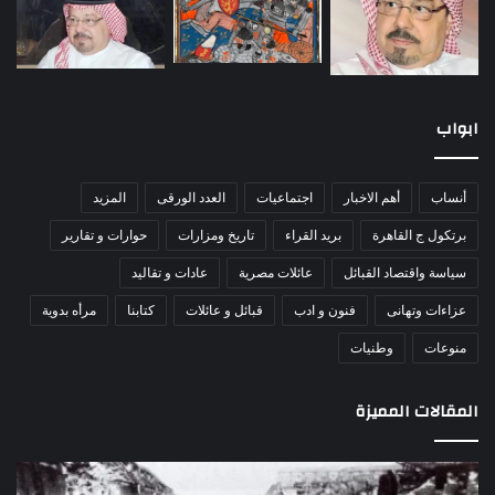
ابواب
أنساب
أهم الاخبار
اجتماعيات
العدد الورقى
المزيد
برتكول ج القاهرة
بريد القراء
تاريخ ومزارات
حوارات و تقارير
سياسة واقتصاد القبائل
عائلات مصرية
عادات و تقاليد
عزاءات وتهانى
فنون و ادب
قبائل و عائلات
كتابنا
مرأه بدوية
منوعات
وطنيات
المقالات المميزة
اللواء
الأ
دكتور
العا