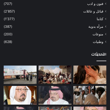
فنون و ادب
(707)
قبائل و عائلات
(2٬857)
كتابنا
(1٬377)
مرأه بدوية
(387)
منوعات
(200)
وطنيات
(628)
التحديثات