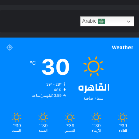
Arabic
Weather
30
℃
القاهره
39º - 28º
48%
3.59 كيلومتر/ساعة
سماء صافية
39
39
39
39
39
℃
℃
℃
℃
℃
الثلاثاء
الأربعاء
الخميس
الجمعة
السبت