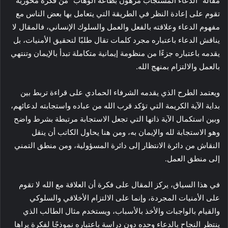
مقاله “الدعاء المستجاب مرهون بطاعة الوهاب” من فكرة محورية
تقوم على إعادة النظر في الطريقة التي يتعامل بها بعض الناس مع
مفهوم الدعاء وعلاقته بالفعل والعمل والسلوك الإنساني، فالمقال لا
يناقش الدعاء باعتباره مجرد كلمات تقال طلبًا لتحقيق الأمنيات، بل
يقدمه باعتباره جزءًا من منظومة إيمانية متكاملة تبدأ بالإيمان وتنتهي
بالعمل والالتزام بمنهج الله.
ويعتمد الطرح الذي يقدمه الشرفاء الحمادي على قراءة تربط بين
بداية الآية الكريمة التي تؤكد قرب الله من عباده واستجابته لدعائهم،
وبين استكمال الآية ذاتها التي تجعل الاستجابة مرتبطة بشرط واضح
وهو الاستجابة لله والإيمان به، ومن هنا يحاول الكاتب أن ينقل
النقاش من دائرة الانتظار إلى دائرة المسؤولية، ومن منطق التمني
إلى منطق العمل.
في هذا السياق، يركز المقال على فكرة أن العلاقة مع الله لا تقوم
على الأمنيات المجردة، وإنما على الالتزام الأخلاقي والسلوكي
والقيام بالواجبات والأخذ بالأسباب، ويستخدم مثال الطالب الذي
ينتظر النجاح بالدعاء وحده دون دراسة باعتباره نموذجًا لفكرة يراها