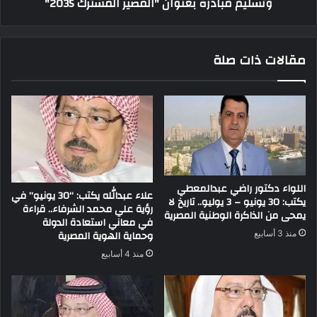
وتسليم مبادرة بعنوان "المصير المشترك 2035"
مقالات ذات صلة
اللواء دكتور راضي عبدالمعطي
علاء عبدالله يكتب: “30 يونيو” في
يكتب: 30 يونيو – 3 يوليو.. تاريخ لا
رؤية علي محمد الشرفاء.. قراءة
يمحى من الذاكرة الوطنية المصرية
في معاني استعادة الدولة
وحماية الهوية المصرية
منذ 3 أسابيع
منذ 4 أسابيع