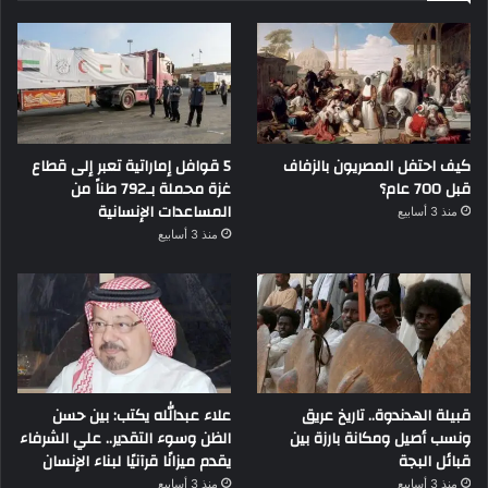
كيف احتفل المصريون بالزفاف
5 قوافل إماراتية تعبر إلى قطاع
قبل 700 عام؟
غزة محملة بـ792 طناً من
المساعدات الإنسانية
منذ 3 أسابيع
منذ 3 أسابيع
قبيلة الهدندوة.. تاريخ عريق
علاء عبدالله يكتب: بين حسن
ونسب أصيل ومكانة بارزة بين
الظن وسوء التقدير.. علي الشرفاء
قبائل البجة
يقدم ميزانًا قرآنيًا لبناء الإنسان
منذ 3 أسابيع
منذ 3 أسابيع