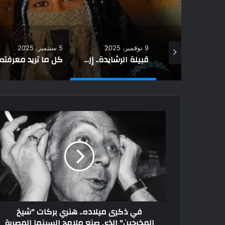
9 نوفمبر، 2025
5 سبتمبر، 2025
4 فبراير، 2026
قبيلة الرشايدة.. إرث عريق وحضور متجدد في الخليج العربي
كل ما تريد معرفته عن أصل عائلة الشدوخي في السعودية
في ذكرى ميلاده.. هنري بركات "شيخ
المخرجين" الذي صنع ملامح السينما المصرية