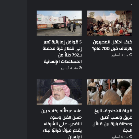
كيف احتفل المصريون
5 قوافل إماراتية تعبر
بالزفاف قبل 700 عام؟
إلى قطاع غزة محملة
بـ792 طناً من
منذ 3 أسابيع
المساعدات الإنسانية
منذ 4 أسابيع
قبيلة الهدندوة.. تاريخ
علاء عبدالله يكتب: بين
عريق ونسب أصيل
حسن الظن وسوء
ومكانة بارزة بين قبائل
التقدير.. علي الشرفاء
البجة
يقدم ميزانًا قرآنيًا لبناء
الإنسان
منذ 4 أسابيع