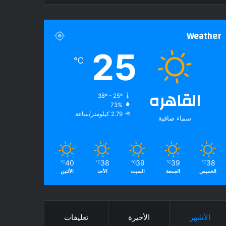
Weather
25
℃
القاهره
38º - 25º
73%
2.79 كيلومتر/ساعة
سماء صافية
40
38
39
39
38
℃
℃
℃
℃
℃
الخميس
الجمعة
السبت
الأحد
الأثنين
الأشهر
الأخيرة
تعليقات