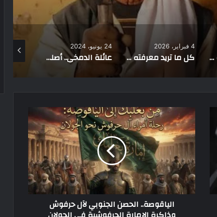
24 يونيو، 2024
2 يناير، 2024
9 نوفمبر، 2025
كل ما تريد معرفته عن قبائل القوط.. من غزاة روما إلى بناة الممالك
عائلة الدمخي.. أصلها ونسبها وأماكن تواجدها
قبائل البشارية في أسوان: تحديات الحفاظ على التراث
الياقوصة.. الحصن الجنوبي لآل حرفوش
وذاكرة الإمارة الحرفوشية في الجولان