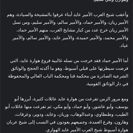
وأعقب شيخ العرب الأمير عايد أبناء عرفوا بالمشيخة والسيادة، وهم
الأمير ريان، والأمير حماد، والأمير سالم، والأمير سليم، ومن نسل
الأمير ريان خرج عدد من كبار مشايخ العرب، منهم الأمير حماد،
والأمير محمد، والأمير حميدة، والأمير عايد، والأمير سالم، والأمير
عياد.
أما الأمير حماد فقد خرجت من نسله غالبية فروع هوارة عايد، التي
فرضت سيطرتها على قبلي أسيوط، وهو ما أكدته الحجج والوثائق
الشرعية الصادرة من محكمة قنا ومحكمة الباب العالي والمحفوظة
في دار الوثائق القومية.
ومع مرور الزمن تفرعت من هوارة عايد عائلات كثيرة، أبرزها أبو
يوسف، وأبو عاشور، وأبو حماد، وأبو مكي، ثم تفرعت منها عائلات أبو
الطيب، وطنطاوي، وعبدالوهاب، وريان، وعايد، ودوير، وعرفات،
وهارون، وفرع العمدة، وجميعهم يعودون في النسب إلى شيخ عربان
هوارة أسيوط شيخ العرب الأمير عايد الهواري.