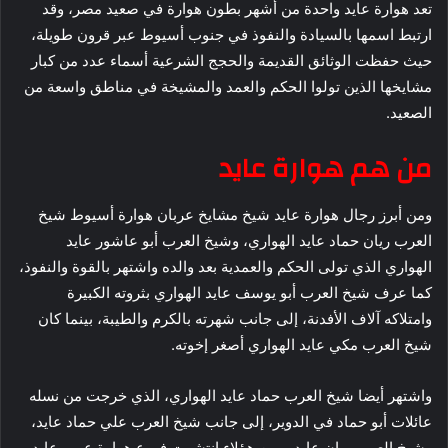
تعد هوارة عايد واحدة من أشهر بطون هوارة في صعيد مصر، وقد
ارتبط اسمها بالسيادة والنفوذ في جنوب أسيوط عبر قرون طويلة،
حيث حفظت الوثائق القديمة والحجج الشرعية أسماء عدد من كبار
مشايخها الذين تولوا الحكم والعمد والمشيخة في مناطق واسعة من
الصعيد.
من هم هوارة عايد
ومن أبرز رجال هوارة عايد شيخ مشايخ عربان هوارة أسيوط شيخ
العرب ريان حماد عايد الهواري، وشيخ العرب أبو عاشور عايد
الهواري الذي تولى الحكم والعمدية بعد والده واشتهر بالقوة والنفوذ،
كما عرف شيخ العرب أبو يوسف عايد الهواري بثروته الكبيرة
وامتلاكه آلاف الأفدنة، إلى جانب شهرته بالكرم والطيبة، بينما كان
شيخ العرب مكي عايد الهواري أصغر إخوته.
واشتهر أيضا شيخ العرب حماد عايد الهواري، الذي خرجت من نسله
عائلات أبو حماد في الدوير، إلى جانب شيخ العرب علي حماد عايد،
وشيخ العرب ريان عايد، ومن هؤلاء انتشرت فروع هوارة عرب عايد