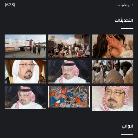
وطنيات
(628)
التحديثات
ابواب