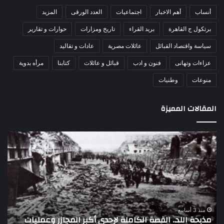
أنساب
أهم الاخبار
اجتماعيات
العدد الورقى
المزيد
برتكول ج القاهرة
بريد القراء
تاريخ ومزارات
حوارات و تقارير
سياسة واقتصاد القبائل
عائلات مصرية
عادات و تقاليد
عزاءات وتهانى
فنون و ادب
قبائل و عائلات
كتابنا
مرأه بدوية
منوعات
وطنيات
المقالات المميزة
اللواء
الأ
دكتور
العا
راضي
للهل
عبدالمعطي
الأ
يكتب:
الإم
30
يتف
يونيو
مرك
ا
–
الع
منذ 3 أسابيع
اللواء دكتور راضي عبدالمعطي يكتب: 30 يونيو – 3 يوليو..
ا
3
الل