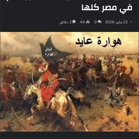
في مصر كلها
23 مايو، 2026
0
44
3 دقائق