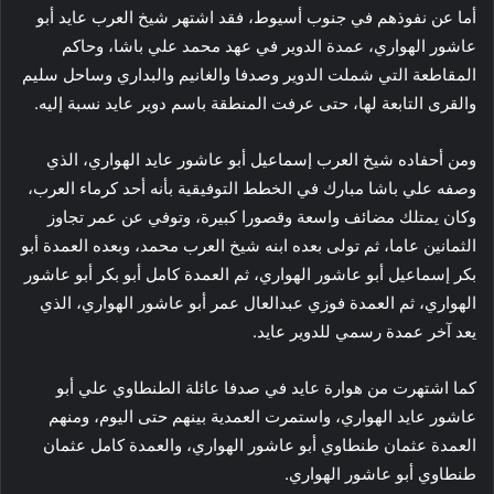
أما عن نفوذهم في جنوب أسيوط، فقد اشتهر شيخ العرب عايد أبو
عاشور الهواري، عمدة الدوير في عهد محمد علي باشا، وحاكم
المقاطعة التي شملت الدوير وصدفا والغانيم والبداري وساحل سليم
والقرى التابعة لها، حتى عرفت المنطقة باسم دوير عايد نسبة إليه.
ومن أحفاده شيخ العرب إسماعيل أبو عاشور عايد الهواري، الذي
وصفه علي باشا مبارك في الخطط التوفيقية بأنه أحد كرماء العرب،
وكان يمتلك مضائف واسعة وقصورا كبيرة، وتوفي عن عمر تجاوز
الثمانين عاما، ثم تولى بعده ابنه شيخ العرب محمد، وبعده العمدة أبو
بكر إسماعيل أبو عاشور الهواري، ثم العمدة كامل أبو بكر أبو عاشور
الهواري، ثم العمدة فوزي عبدالعال عمر أبو عاشور الهواري، الذي
يعد آخر عمدة رسمي للدوير عايد.
كما اشتهرت من هوارة عايد في صدفا عائلة الطنطاوي علي أبو
عاشور عايد الهواري، واستمرت العمدية بينهم حتى اليوم، ومنهم
العمدة عثمان طنطاوي أبو عاشور الهواري، والعمدة كامل عثمان
طنطاوي أبو عاشور الهواري.