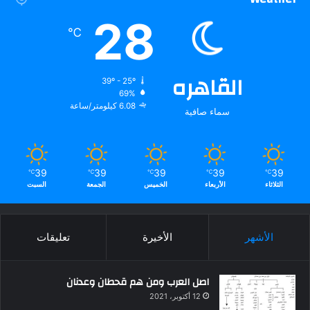
28
℃
القاهره
39º - 25º
69%
6.08 كيلومتر/ساعة
سماء صافية
39
39
39
39
39
℃
℃
℃
℃
℃
الثلاثاء
الأربعاء
الخميس
الجمعة
السبت
الأشهر
الأخيرة
تعليقات
اصل العرب ومن هم قحطان وعدنان
12 أكتوبر، 2021