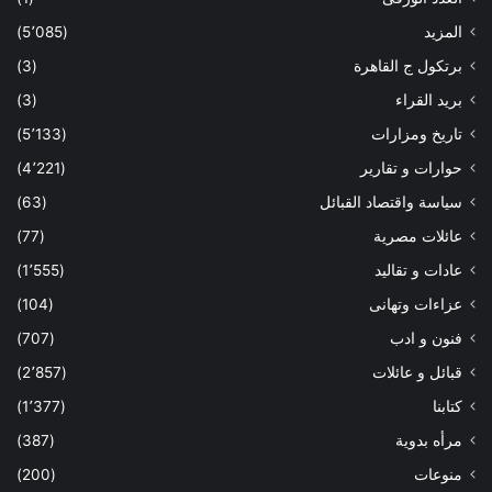
المزيد
(5٬085)
برتكول ج القاهرة
(3)
بريد القراء
(3)
تاريخ ومزارات
(5٬133)
حوارات و تقارير
(4٬221)
سياسة واقتصاد القبائل
(63)
عائلات مصرية
(77)
عادات و تقاليد
(1٬555)
عزاءات وتهانى
(104)
فنون و ادب
(707)
قبائل و عائلات
(2٬857)
كتابنا
(1٬377)
مرأه بدوية
(387)
منوعات
(200)