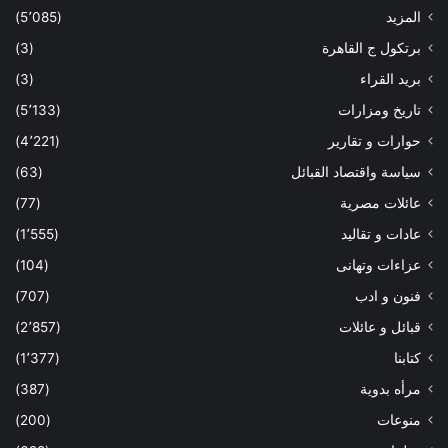
المزيد
(5٬085)
برتكول ج القاهرة
(3)
بريد القراء
(3)
تاريخ ومزارات
(5٬133)
حوارات و تقارير
(4٬221)
سياسة واقتصاد القبائل
(63)
عائلات مصرية
(77)
عادات و تقاليد
(1٬555)
عزاءات وتهانى
(104)
فنون و ادب
(707)
قبائل و عائلات
(2٬857)
كتابنا
(1٬377)
مرأه بدوية
(387)
منوعات
(200)