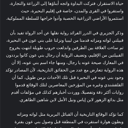
حياة الاستقرار، فتركت البداوة واتجه أبناؤها إلى الزراعة والتجارة،
واستقروا في القرى والمدن، خاصة في إقليم البحيرة، حيث
استثمروا الأراضي الزراعية الخصبة وأدوا خراجها للسلطة المملوكية.
وذكر الجزيري في الدرر الفرائد رواية نقلها عن أحد الرواة تفيد بأن
قبيلتي لواته ومزاته قدمتا من ليبيا ونزلتا على بني عون في البحيرة،
ثم ساءت العلاقة بين الطرفين واندلعت حروب طويلة انتهت بخروج
القبيلتين من الإقليم، وتضيف الرواية أن رجال بني عون كانوا يرددون
في المعارك صيحة عونه يا رجال، ومنها جاء اسم بني عونه، إلا أن
هذه الرواية تتعارض مع عدد من الحقائق التاريخية، لأن المصادر تؤكد
وجود بني عونه في البحيرة قبل تلك الأحداث بزمن طويل، كما أن
القلقشندي وغيره من المؤرخين المعاصرين لتلك الوقائع قدموا
روايات أكثر دقة وتفصيلا، ووردت أخبارهم كذلك في مؤلفات أقدم
مثل بدائع الزهور لابن إياس ونيل الأمل لابن شاهين الظاهري.
كما تؤكد الوقائع التاريخية أن القبائل البربرية مثل لواته ومزاته
وبطون هوارة استقرت في المنطقة قبل وصول بني عون بفترة