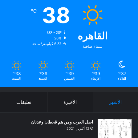
38
℃
القاهره
38º - 28º
20%
6.37 كيلومتر/ساعة
سماء صافية
38
39
39
39
37
℃
℃
℃
℃
℃
الثلاثاء
الأربعاء
الخميس
الجمعة
السبت
الأشهر
الأخيرة
تعليقات
اصل العرب ومن هم قحطان وعدنان
12 أكتوبر، 2021