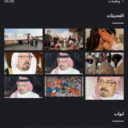
وطنيات
(628)
التحديثات
ابواب