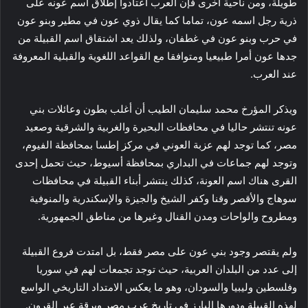
طويلة، ومن ناحية أخرى فإن العرب اعتادوا إطلاق اسم عونه على
ذرية رجل اسمه عون، تماما كما يقال ذوي عون في مطير وبنو عون
في حرب وبنو عون في غطفان، ولذلك يعد اشتقاق اسم القبيلة من
جدها عون أمرا طبيعيا ومتوافقا مع القواعد اللغوية والقبلية المعروفة
عند العرب.
ويذكر المؤرخ محمد سليمان الطيب أن أغلب بطون وعائلات بني
عونه تنتشر حاليا في محافظات البحيرة والغربية والشرقية وصعيد
مصر، كما توجد لهم عزبة العوني في مركز إطسا بمحافظة الفيوم،
وتوجد لهم جماعات في البداري بمحافظة أسيوط، حيث تحمل إحدى
القرى هناك اسم العونة، كذلك ينتشر أبناء القبيلة في محافظات
سوهاج والأقصر وقنا وكفر الشيخ والجيزة والإسكندرية والمنوفية
ومطروح والواحات ومدن القنال وغيرها من مناطق الجمهورية.
ولم يقتصر وجود بني عون على مصر فقط، بل امتدت فروع القبيلة
إلى عدد من البلدان العربية، حيث توجد تجمعات لهم في سوريا
وفلسطين وليبيا والسودان، وهو ما يعكس الامتداد التاريخي الواسع
لهذه القبيلة ودورها البارز في تاريخ عرب مصر وبرقة عبر القرون.