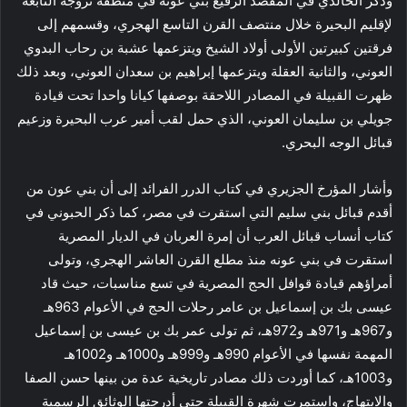
وذكر الخالدي في المقصد الرفيع بني عونه في منطقة تروجة التابعة
لإقليم البحيرة خلال منتصف القرن التاسع الهجري، وقسمهم إلى
فرقتين كبيرتين الأولى أولاد الشيخ ويتزعمها عشبة بن رحاب البدوي
العوني، والثانية العقلة ويتزعمها إبراهيم بن سعدان العوني، وبعد ذلك
ظهرت القبيلة في المصادر اللاحقة بوصفها كيانا واحدا تحت قيادة
جويلي بن سليمان العوني، الذي حمل لقب أمير عرب البحيرة وزعيم
قبائل الوجه البحري.
وأشار المؤرخ الجزيري في كتاب الدرر الفرائد إلى أن بني عون من
أقدم قبائل بني سليم التي استقرت في مصر، كما ذكر الحبوني في
كتاب أنساب قبائل العرب أن إمرة العربان في الديار المصرية
استقرت في بني عونه منذ مطلع القرن العاشر الهجري، وتولى
أمراؤهم قيادة قوافل الحج المصرية في تسع مناسبات، حيث قاد
عيسى بك بن إسماعيل بن عامر رحلات الحج في الأعوام 963هـ
و967هـ و971هـ و972هـ، ثم تولى عمر بك بن عيسى بن إسماعيل
المهمة نفسها في الأعوام 990هـ و999هـ و1000هـ و1002هـ
و1003هـ، كما أوردت ذلك مصادر تاريخية عدة من بينها حسن الصفا
والابتهاج، واستمرت شهرة القبيلة حتى أدرجتها الوثائق الرسمية