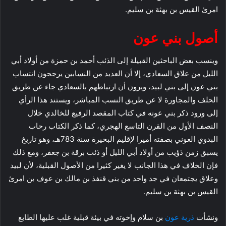
امرئ القيس بن بهثة بن سليم.
أصول بني عون
وينسب بعض الباحثين القبيلة إلى الذئب أحمد بن حمزة من أولاد أبي
الليل من علاق السعادي، إلا أن العديد من النسابين يرجحون انتساب
بني عون إلى بني لبيد، ويرون أن ارتباطهم بالسعادي جاء عن طريق
الحلف والمجاورة لا عن طريق النسب المباشر، ويستند هذا الرأي
إلى ورود ذكر بني عونه في كتاب المقصد الرفيع للخالدي خلال
النصف الأول من القرن التاسع الهجري، كما ذكر الكتاب رحاب
البدوي العوني بصفته أميرا لإقليم البحيرة سنة 783هـ، وهو تاريخ
يسبق زمن ذؤيب من أولاد أبي الليل أو ذئب برقة بن جعفر، ومع ذلك
فإن الخلاف في هذا الجانب لا يغير كثيرا من الأصول القبلية، لأن لبيد
وعلاق يجتمعان في جد واحد من بني قنفذ بن مالك بن عوف بن امرئ
القيس بن بهثة بن سليم.
ونشأت
ذرية عون
بن سلام وإخوته في بيئة قبلية غلب عليها الطابع