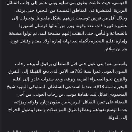
القيسي، حيث عاشت بطون بني سليم وبني عامر إلى جانب القبائل
البربرية المنتشرة في المناطق الممتدة من البحيرة حتى برقة،
وخلال أقل من قرنين توسعت ذريتهم بشكل ملحوظ، وتحولت إلى
عشيرة كبيرة ذات عدد وقوة، وبرز من أبنائها فرسان اشتهروا
بالشجاعة والبأس، حتى انتقلت إليهم مشيخة لبيد، ثم تولوا مشيخة
وإمارة إقليم البحيرة بأكمله بعد نهاية إمارة أولاد مقدم وفشل ثورة
بدر بن سلام.
واستمر نفوذ بني عون حتى قتل السلطان برقوق أميرهم رحاب
البدوي العوني غدرا سنة 783هـ، الأمر الذي دفع القبيلة إلى التفرق
والنزوح نحو الصحراء الغربية وبرقة، وبعد سنوات عادوا إلى إقليم
البحيرة سنة 818هـ عندما استدعى السلطان المملوكي المؤيد شيخ
المحمودي قبائل لبيد بقيادة موسى بن رحاب العوني، من أجل
القضاء على تمرد القبائل البربرية من بطون زنارة ولواته ومزاته،
بعدما توسع نفوذهم وعطلوا طرق المواصلات ومنعوا وصول الخراج
إلى الدولة.