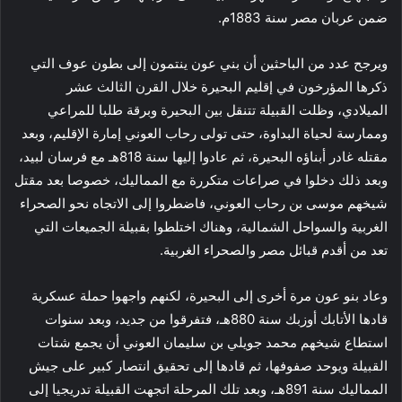
ضمن عربان مصر سنة 1883م.
ويرجح عدد من الباحثين أن بني عون ينتمون إلى بطون عوف التي
ذكرها المؤرخون في إقليم البحيرة خلال القرن الثالث عشر
الميلادي، وظلت القبيلة تتنقل بين البحيرة وبرقة طلبا للمراعي
وممارسة لحياة البداوة، حتى تولى رحاب العوني إمارة الإقليم، وبعد
مقتله غادر أبناؤه البحيرة، ثم عادوا إليها سنة 818هـ مع فرسان لبيد،
وبعد ذلك دخلوا في صراعات متكررة مع المماليك، خصوصا بعد مقتل
شيخهم موسى بن رحاب العوني، فاضطروا إلى الاتجاه نحو الصحراء
الغربية والسواحل الشمالية، وهناك اختلطوا بقبيلة الجميعات التي
تعد من أقدم قبائل مصر والصحراء الغربية.
وعاد بنو عون مرة أخرى إلى البحيرة، لكنهم واجهوا حملة عسكرية
قادها الأتابك أوزبك سنة 880هـ، فتفرقوا من جديد، وبعد سنوات
استطاع شيخهم محمد جويلي بن سليمان العوني أن يجمع شتات
القبيلة ويوحد صفوفها، ثم قادها إلى تحقيق انتصار كبير على جيش
المماليك سنة 891هـ، وبعد تلك المرحلة اتجهت القبيلة تدريجيا إلى