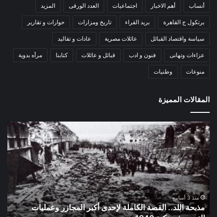
أنساب
أهم الاخبار
اجتماعيات
العدد الورقى
المزيد
برتكول ج القاهرة
بريد القراء
تاريخ ومزارات
حوارات و تقارير
سياسة واقتصاد القبائل
عائلات مصرية
عادات و تقاليد
عزاءات وتهانى
فنون و ادب
قبائل و عائلات
كتابنا
مرأه بدوية
منوعات
وطنيات
المقالات المميزة
اللواء
الأ
دكتور
العا
راضي
للهل
عبدالمعطي
الأ
يكتب:
الإم
30
يتف
يونيو
مرك
ا
–
الع
منذ 3 أسابيع
اللواء دكتور راضي عبدالمعطي يكتب: 30 يونيو – 3 يوليو..
ا
3
الل