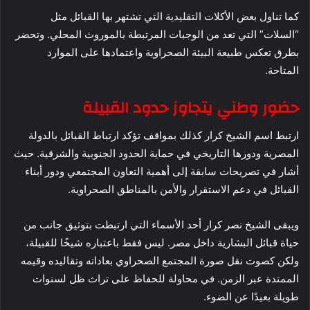
كما تناول بعض الأكلات التقليدية التي تشتهر بها القبائل مثل
“السلات” التي تعد من الوجبات المرتبطة بالموروث المحلي. وتحضر
بطرق تعكس طبيعة البيئة الصحراوية واعتمادها على الموارد
المتاحة.
حضور وطني يتجاوز حدود القبيلة
ارتبط اسم الشيخ كرار كذلك بمواقف تؤكد ارتباط القبائل بالدولة
المصرية ودورها التاريخي في حماية الحدود الجنوبية والشرقية. حيث
أشار في تصريحات سابقة إلى أهمية التعاون المجتمعي ودور أبناء
القبائل في دعم الاستقرار والأمن بالمناطق الصحراوية.
ويبقى الشيخ نصر كرار أحد الأسماء التي ارتبطت بتوثيق جانب من
حياة قبائل البشارية داخل مصر. ليس فقط باعتباره شيخًا للقبيلة،
ولكن كصوت نقل صورة المجتمع الصحراوي بعاداته وتقاليده وقيمه
الممتدة عبر الزمن. في محاولة للحفاظ على تراث ظل لسنوات
طويلة بعيدًا عن الضوء.