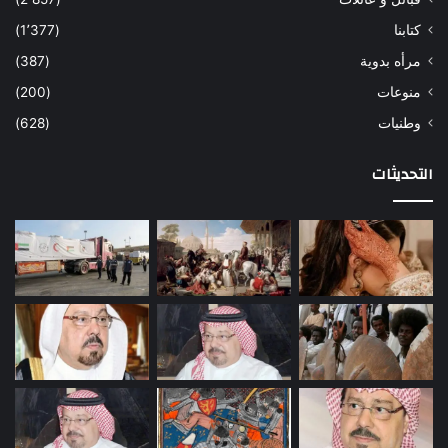
كتابنا
(1٬377)
مرأه بدوية
(387)
منوعات
(200)
وطنيات
(628)
التحديثات