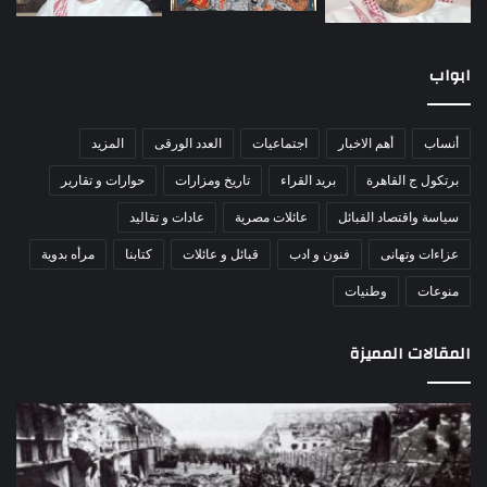
ابواب
أنساب
أهم الاخبار
اجتماعيات
العدد الورقى
المزيد
برتكول ج القاهرة
بريد القراء
تاريخ ومزارات
حوارات و تقارير
سياسة واقتصاد القبائل
عائلات مصرية
عادات و تقاليد
عزاءات وتهانى
فنون و ادب
قبائل و عائلات
كتابنا
مرأه بدوية
منوعات
وطنيات
المقالات المميزة
اللواء
ا
دكتور
ا
راضي
ل
عبدالمعطي
ا