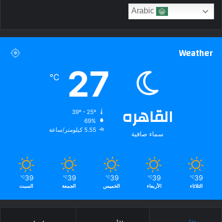
Arabic
Weather
27
℃
القاهره
39º - 25º
69%
5.55 كيلومتر/ساعة
سماء صافية
39
39
39
39
39
℃
℃
℃
℃
℃
الثلاثاء
الأربعاء
الخميس
الجمعة
السبت