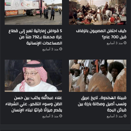
كيف احتفل المصريون بالزفاف
5 قوافل إماراتية تعبر إلى قطاع
قبل 700 عام؟
غزة محملة بـ792 طناً من
المساعدات الإنسانية
منذ 3 أسابيع
منذ 3 أسابيع
قبيلة الهدندوة.. تاريخ عريق
علاء عبدالله يكتب: بين حسن
ونسب أصيل ومكانة بارزة بين
الظن وسوء التقدير.. علي الشرفاء
قبائل البجة
يقدم ميزانًا قرآنيًا لبناء الإنسان
منذ 3 أسابيع
منذ 3 أسابيع