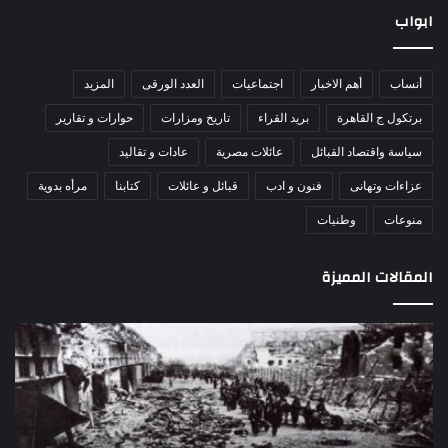
ابواب
أنساب
أهم الاخبار
اجتماعيات
العدد الورقى
المزيد
برتكول ج القاهرة
بريد القراء
تاريخ ومزارات
حوارات و تقارير
سياسة واقتصاد القبائل
عائلات مصرية
عادات و تقاليد
عزاءات وتهانى
فنون و ادب
قبائل و عائلات
كتابنا
مرأه بدوية
منوعات
وطنيات
المقالات المميزة
اللواء
الأ
دكتور
العا
راضي
للهل
عبدالمعطي
الأ
يكتب:
الإم
30
يتف