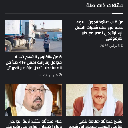
مقالات ذات صلة
من قلب “الأوكتاجون” اللواء
سمير فرج يفك شفرات العقل
الإستراتيجي لمصر مع جابر
القرموطى
5 يوليو، 2026
ضمن «الفارس الشهم 3».. 4
قوافل إماراتية تحمل 416 طناً من
المساعدات تدخل غزة عبر العريش
5 يوليو، 2026
الشيخ عبدالله جهامة ينعى
علاء عبدالله يكتب: تربية الوالدين
القاضي العرفي سويلم ابن شديد
وبناء الإنسان.. قراءة في رؤية علي