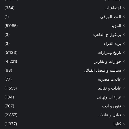
اجتماعيات
(384)
العدد الورقى
(1)
المزيد
(5٬085)
برتكول ج القاهرة
(3)
بريد القراء
(3)
تاريخ ومزارات
(5٬133)
حوارات و تقارير
(4٬221)
سياسة واقتصاد القبائل
(63)
عائلات مصرية
(77)
عادات و تقاليد
(1٬555)
عزاءات وتهانى
(104)
فنون و ادب
(707)
قبائل و عائلات
(2٬857)
كتابنا
(1٬377)