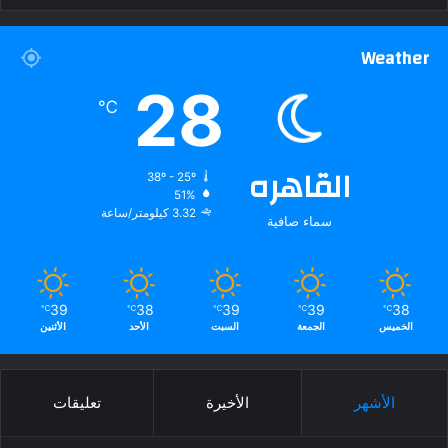
Weather
28
℃
القاهره
38º - 25º
51%
3.32 كيلومتر/ساعة
سماء صافية
39
38
39
39
38
℃
℃
℃
℃
℃
الخميس
الجمعة
السبت
الأحد
الأثنين
الأشهر
الأخيرة
تعليقات