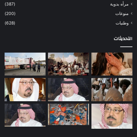
مرأه بدوية
(387)
منوعات
(200)
وطنيات
(628)
التحديثات