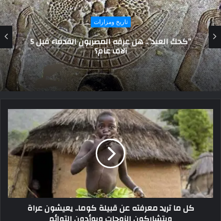
تاريخ ومزارات
مسلم بن يسار: الفقيه الزاهد الذي تجاوز حكمة
العصور
كل ما تريد معرفته عن قبيلة كوما.. يعيشون عراة
ويتشاركون الزوجات ويوأدون التوائم