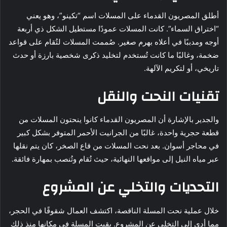
أطلق المصريون القدماء على المسلات اسم “تكينو”، وهو يعني
“اختراق السماء”. كانت المسلات عمودًا مستطيل الشكل ذي أربعة
أوجه ومدببًا في أعلاه بهرم صغير. صُممت المسلات لتُقام على قواعد
ضخمة، وغالبًا ما كانت تُستخدم لتخليد ذكرى شخصية بارزة أو حدث
تاريخي، أو لتكريم الآلهة.
تقنيات النحت والنقل
والجدير بالإشارة أن المصريون القدماء كانوا ينحتون المسلات من
قطعة حجرية واحدة، غالبًا من الجرانيت الأحمر المتوفر بشكل كبير
في محاجر أسوان. بعد نحت المسلات من قاع الصخر، كان يتم نقلها
عبر مياه النيل إلى مواقعها النهائية، حيث تُقام وتُنصب بمهارة فائقة.
التحديات والتخلي عن المشروع
خلال عملية نحت المسلة الناقصة، اكتشف العمال شقوقًا في الحجر،
مما أدى إلى التخلي عن المشروع. بقيت المسلة في مكانها منذ ذلك