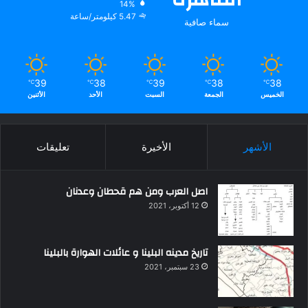
14%
5.47 كيلومتر/ساعة
سماء صافية
39
38
39
38
38
℃
℃
℃
℃
℃
الخميس
الجمعة
السبت
الأحد
الأثنين
الأشهر
الأخيرة
تعليقات
اصل العرب ومن هم قحطان وعدنان
12 أكتوبر، 2021
تاريخ مدينه البلينا و عائلات الهوارة بالبلينا
23 سبتمبر، 2021