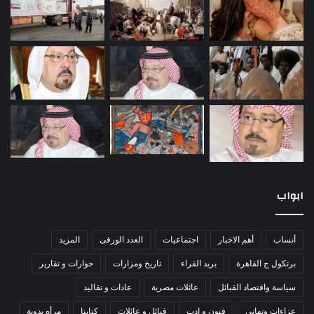
ابواب
أنساب
أهم الاخبار
اجتماعيات
العدد الورقى
المزيد
برتكول ج القاهرة
بريد القراء
تاريخ ومزارات
حوارات و تقارير
سياسة واقتصاد القبائل
عائلات مصرية
عادات و تقاليد
عزاءات وتهانى
فنون و ادب
قبائل و عائلات
كتابنا
مرأه بدوية