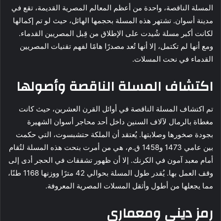
المسلة الناقصة، واحدة من أعظم المعالم المصرية القديمة، تقع في
مدينة أسوان. تشتهر هذه المسلة بحجمها الهائل، حيث لو تم إكمالها
لكانت أكبر مسلة شُيدت على الإطلاق من قِبل المصريين القدماء.
ومع أنها لم تكتمل، إلا أنها تُعد مصدرًا هامًا لفهم تقنيات المصريين
القدماء في نحت المسلات.
اكتشاف المسلة الناقصة وأصولها
تم اكتشاف المسلة الناقصة في أوائل القرن العشرين، حيث كانت
مغطاة بالرمال لآلاف السنين داخل أحد محاجر أسوان الشهيرة
بجودة صخورها وصلابتها. يُعتقد أن الملكة حتشبسوت، التي حكمت
بين عامي 1473 و1458 ق.م، هي من أمرت بنحت هذه المسلة لتُقام
أمام معبد آمون في الكرنك. إلا أن ظهور تشققات في الحجر أدى إلى
وقف العمل بها. يُقدر طول المسلة بحوالي 42 مترًا ووزنها 1168 طنًا،
مما يجعلها من أطول وأثقل المسلات المصرية المعروفة.
رمز ديني ومعماري