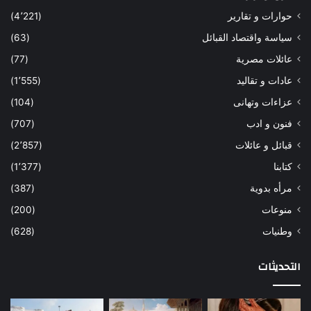
حوارات و تقارير
(4٬221)
سياسة واقتصاد القبائل
(63)
عائلات مصرية
(77)
عادات و تقاليد
(1٬555)
عزاءات وتهانى
(104)
فنون و ادب
(707)
قبائل و عائلات
(2٬857)
كتابنا
(1٬377)
مرأه بدوية
(387)
منوعات
(200)
وطنيات
(628)
التحديثات