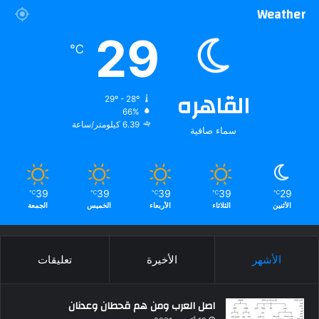
Weather
29
℃
القاهره
29º - 28º
66%
6.39 كيلومتر/ساعة
سماء صافية
39
39
39
39
29
℃
℃
℃
℃
℃
الأثنين
الثلاثاء
الأربعاء
الخميس
الجمعة
الأشهر
الأخيرة
تعليقات
اصل العرب ومن هم قحطان وعدنان