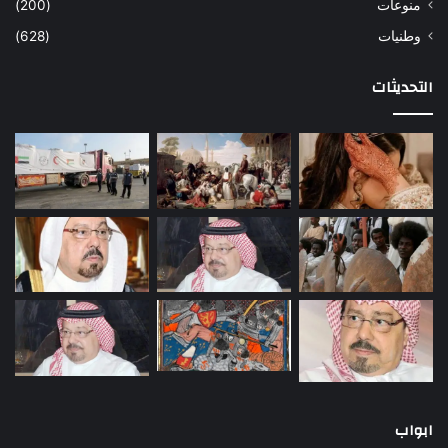
منوعات
(200)
وطنيات
(628)
التحديثات
ابواب