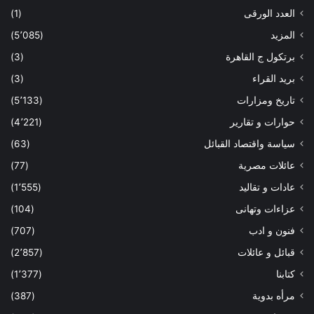
العدد الورقى
(1)
المزيد
(5٬085)
برتكول ج القاهرة
(3)
بريد القراء
(3)
تاريخ ومزارات
(5٬133)
حوارات و تقارير
(4٬221)
سياسة واقتصاد القبائل
(63)
عائلات مصرية
(77)
عادات و تقاليد
(1٬555)
عزاءات وتهانى
(104)
فنون و ادب
(707)
قبائل و عائلات
(2٬857)
كتابنا
(1٬377)
مرأه بدوية
(387)