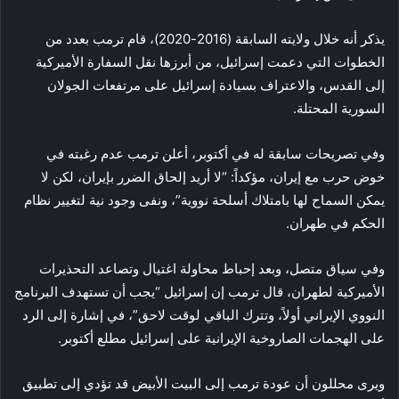
يذكر أنه خلال ولايته السابقة (2016-2020)، قام ترمب بعدد من
الخطوات التي دعمت إسرائيل، من أبرزها نقل السفارة الأميركية
إلى القدس، والاعتراف بسيادة إسرائيل على مرتفعات الجولان
السورية المحتلة.
وفي تصريحات سابقة له في أكتوبر، أعلن ترمب عدم رغبته في
خوض حرب مع إيران، مؤكداً: “لا أريد إلحاق الضرر بإيران، لكن لا
يمكن السماح لها بامتلاك أسلحة نووية”، ونفى وجود نية لتغيير نظام
الحكم في طهران.
وفي سياق متصل، وبعد إحباط محاولة اغتيال وتصاعد التحذيرات
الأميركية لطهران، قال ترمب إن إسرائيل “يجب أن تستهدف البرنامج
النووي الإيراني أولاً، وتترك الباقي لوقت لاحق”، في إشارة إلى الرد
على الهجمات الصاروخية الإيرانية على إسرائيل مطلع أكتوبر.
ويرى محللون أن عودة ترمب إلى البيت الأبيض قد تؤدي إلى تطبيق