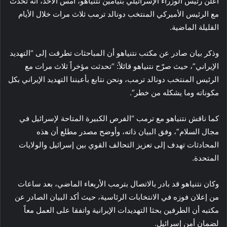
أعلن رئيس الوزراء الإسرائيلي بنيامين نتنياهو، أمس الأحد، أنه تحدث
مع الرئيس الأميركي المنتخب دونالد ترمب ثلاث مرات خلال الأيام
القليلة الماضية.
وذكر بيان صادر عن مكتب نتنياهو أن المباحثات تطرقت إلى “التهديد
الإيراني”، حيث صرّح نتنياهو قائلاً: “تحدثت مؤخراً ثلاث مرات مع
الرئيس المنتخب دونالد ترمب، ونحن نتابع بأعيننا التهديد الإيراني بكل
مكوناته وما يشكله من خطر”.
كما ناقش نتنياهو مع ترمب “الفرص الكبيرة المتاحة لإسرائيل في
مجال السلام”، وفق البيان ذاته، وأوضح مصدر مطلع أن هذه
المحادثات تهدف إلى تعزيز التحالف القوي بين إسرائيل والولايات
المتحدة.
وكان نتنياهو قد بادر بالاتصال بترمب الأربعاء الماضي، بعد ساعات
من إعلان فوزه في الانتخابات الرئاسية، حيث أكد البيان الصادر عن
مكتبه أن الطرفين بحثا التهديدات الإيرانية واتفقا على العمل معاً
لضمان أمن إسرائيل.