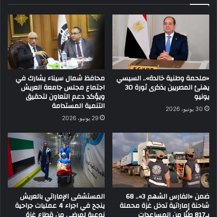
«ملحمة وطنية خالدة».. السيسي
محافظ شمال سيناء يشارك في
يهنئ المصريين بذكرى ثورة 30
اجتماع مجلس جامعة العريش
يونيو
ويؤكد دعم التعاون لتحقيق
التنمية المستدامة
30 يونيو، 2026
29 يونيو، 2026
ضمن «الفارس الشهم 3».. 68
المستشفى الإماراتي بالعريش
شاحنة إماراتية تدخل غزة محملة
ينجح في اجراء 4 عمليات جراحية
بـ817 طنًا من المساعدات
نوعية لمرضى من قطاع غزة