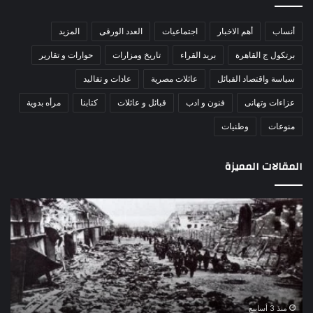
أنساب
أهم الاخبار
اجتماعيات
العدد الورقى
المزيد
برتكول ج القاهرة
بريد القراء
تاريخ ومزارات
حوارات و تقارير
سياسة واقتصاد القبائل
عائلات مصرية
عادات و تقاليد
عزاءات وتهانى
فنون و ادب
قبائل و عائلات
كتابنا
مرأه بدوية
منوعات
وطنيات
المقالات المميزة
اللواء
الأ
دكتور
العا
راضي
للهل
عبدالمعطي
الأ
يكتب:
الإم
30
يتف
يونيو
مرك
ا
–
الع
منذ 3 أسابيع