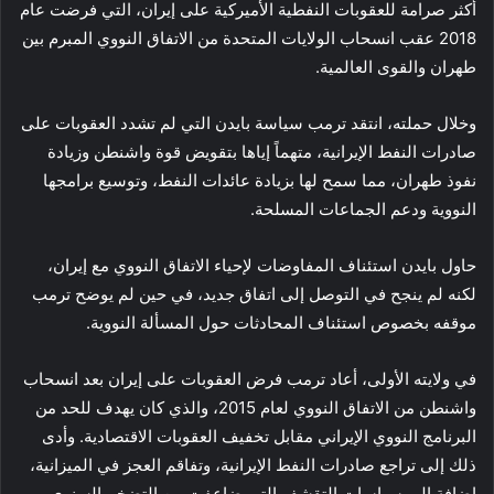
أكثر صرامة للعقوبات النفطية الأميركية على إيران، التي فرضت عام
2018 عقب انسحاب الولايات المتحدة من الاتفاق النووي المبرم بين
طهران والقوى العالمية.
وخلال حملته، انتقد ترمب سياسة بايدن التي لم تشدد العقوبات على
صادرات النفط الإيرانية، متهماً إياها بتقويض قوة واشنطن وزيادة
نفوذ طهران، مما سمح لها بزيادة عائدات النفط، وتوسيع برامجها
النووية ودعم الجماعات المسلحة.
حاول بايدن استئناف المفاوضات لإحياء الاتفاق النووي مع إيران،
لكنه لم ينجح في التوصل إلى اتفاق جديد، في حين لم يوضح ترمب
موقفه بخصوص استئناف المحادثات حول المسألة النووية.
في ولايته الأولى، أعاد ترمب فرض العقوبات على إيران بعد انسحاب
واشنطن من الاتفاق النووي لعام 2015، والذي كان يهدف للحد من
البرنامج النووي الإيراني مقابل تخفيف العقوبات الاقتصادية. وأدى
ذلك إلى تراجع صادرات النفط الإيرانية، وتفاقم العجز في الميزانية،
إضافة إلى سياسات التقشف التي ضاعفت من التضخم السنوي