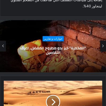
ليتجاوز 40%.
حوارات و تقارير
بينها “علاج العدوى بالخبز العفن” و “عدم تحنيط
النساء”.. أغرب عادات المصريين القدماء