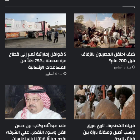
كيف احتفل المصريون بالزفاف
5 قوافل إماراتية تعبر إلى قطاع
قبل 700 عام؟
غزة محملة بـ792 طناً من
المساعدات الإنسانية
منذ 3 أسابيع
منذ 4 أسابيع
قبيلة الهدندوة.. تاريخ عريق
علاء عبدالله يكتب: بين حسن
ونسب أصيل ومكانة بارزة بين
الظن وسوء التقدير.. علي الشرفاء
قبائل البجة
يقدم ميزانًا قرآنيًا لبناء الإنسان