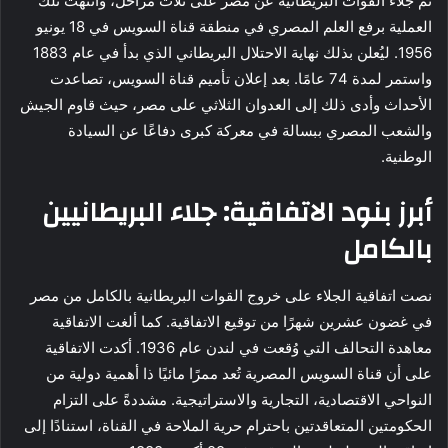
تم جلاء القوات البريطانية عن مصر على ثلاث مراحل، وانتهت تلك
العملية برفع العلم المصري في منطقة قناة السويس في 18 يونيو
1956. ليُعلن بذلك نهاية الاحتلال البريطاني الذي بدأ في عام 1883
واستمر لمدة 74 عامًا. بعد إعلان تأميم قناة السويس، تصاعدت
الأحداث وأدى ذلك إلى العدوان الثلاثي على مصر، حيث قاوم الجيش
والشعب المصري ببسالة في معركة كبرى دفاعًا عن السيادة
الوطنية.
أبرز بنود الاتفاقية: جلاء البريطانيين
بالكامل
نصت اتفاقية الجلاء على خروج القوات البريطانية بالكامل من مصر
في غضون عشرين شهرًا من توقيع الاتفاقية. كما ألغت الاتفاقية
معاهدة التحالف التي وُقعت في لندن عام 1936. أكدت الاتفاقية
على أن قناة السويس المصرية تُعد ممرًا مائيًا ذا أهمية دولية من
النواحي الاقتصادية، التجارية والاستراتيجية. مشددةً على التزام
الحكومتين المتعاقدتين باحترام حرية الملاحة في القناة، استنادًا إلى