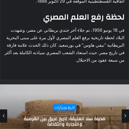
اتفاقية القسطنطينية الموقعة في 29 أكتوبر 1888.
لحظة رفع العلم المصري
في 18 يونيو 1956، تم جلاء آخر جندي بريطاني عن مصر، وشهدت
البلاد لحظة تاريخية برفع العلم المصري لأول مرة على مبنى البحرية
البريطانية “نيفي هاوس” في بورسعيد. كان ذلك الحدث علامة فارقة
في تاريخ مصر. حيث استعاد الشعب المصري سيادته الكاملة بعد أكثر
من سبعة عقود من الاحتلال.
تاريخ ومزارات
حصن الكمازرة: شاهد على التاريخ العماني وإرث
الحضارات البحرية