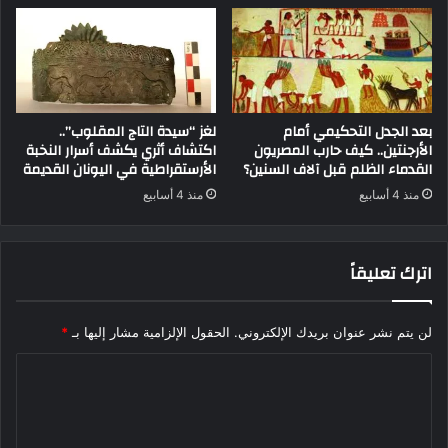
بعد الجدل التحكيمي أمام
لغز “سيدة التاج المقلوب”..
الأرجنتين.. كيف حارب المصريون
اكتشاف أثري يكشف أسرار النخبة
القدماء الظلم قبل آلاف السنين؟
الأرستقراطية في اليونان القديمة
منذ 4 أسابيع
منذ 4 أسابيع
اترك تعليقاً
لن يتم نشر عنوان بريدك الإلكتروني.
الحقول الإلزامية مشار إليها بـ
*
ا
ل
ت