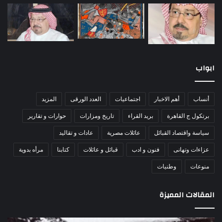
ابواب
أنساب
أهم الاخبار
اجتماعيات
العدد الورقى
المزيد
برتكول ج القاهرة
بريد القراء
تاريخ ومزارات
حوارات و تقارير
سياسة واقتصاد القبائل
عائلات مصرية
عادات و تقاليد
عزاءات وتهانى
فنون و ادب
قبائل و عائلات
كتابنا
مرأه بدوية
منوعات
وطنيات
المقالات المميزة