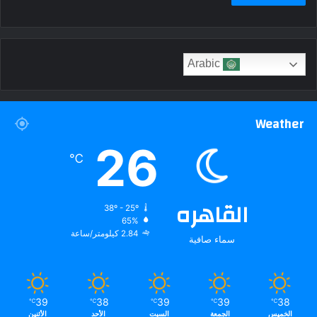
Arabic
Weather
26
℃
القاهره
38º - 25º
65%
2.84 كيلومتر/ساعة
سماء صافية
39
38
39
39
38
℃
℃
℃
℃
℃
الخميس
الجمعة
السبت
الأحد
الأثنين