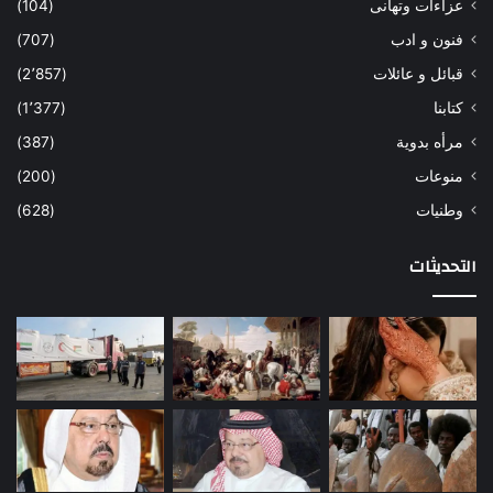
عزاءات وتهانى
(104)
فنون و ادب
(707)
قبائل و عائلات
(2٬857)
كتابنا
(1٬377)
مرأه بدوية
(387)
منوعات
(200)
وطنيات
(628)
التحديثات