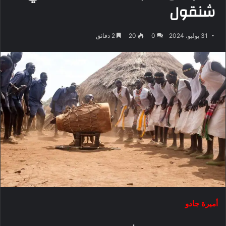
شنقول
31 يوليو، 2024
0
20
2 دقائق
أميرة جادو