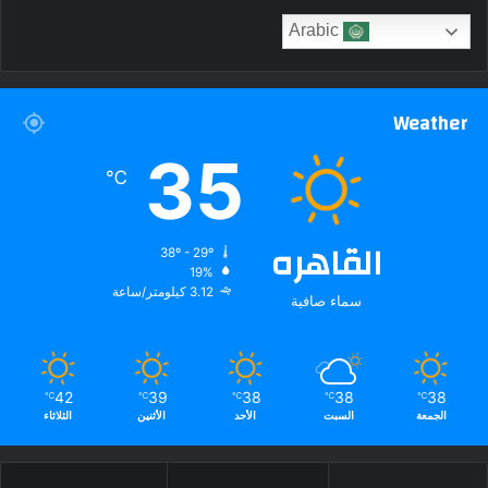
Arabic
Weather
35
℃
القاهره
38º - 29º
19%
3.12 كيلومتر/ساعة
سماء صافية
42
39
38
38
38
℃
℃
℃
℃
℃
الجمعة
السبت
الأحد
الأثنين
الثلاثاء