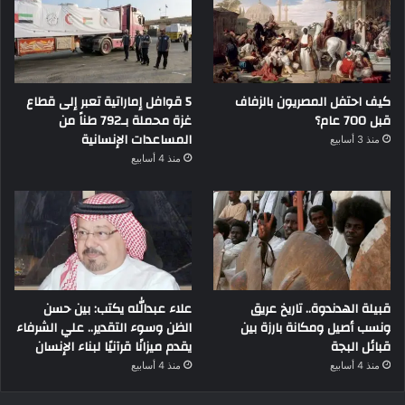
كيف احتفل المصريون بالزفاف
5 قوافل إماراتية تعبر إلى قطاع
قبل 700 عام؟
غزة محملة بـ792 طناً من
المساعدات الإنسانية
منذ 3 أسابيع
منذ 4 أسابيع
قبيلة الهدندوة.. تاريخ عريق
علاء عبدالله يكتب: بين حسن
ونسب أصيل ومكانة بارزة بين
الظن وسوء التقدير.. علي الشرفاء
قبائل البجة
يقدم ميزانًا قرآنيًا لبناء الإنسان
منذ 4 أسابيع
منذ 4 أسابيع