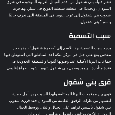
تعتبر قبيلة بنى شنقول من أقدم القبائل العربية الموجودة في شرق
السودان، وتحديدًا فى منطقة سلطنة الفونج فى سنار، وهاجرت
شعوب بني شنقول إلى غرب إثيوبيا فى المنطقة التى تعرف حاليًا
باسم ” بني شنقول.
سبب التسمية
يرجع سبب التسمية بهذا الاسم إلى “صخرة شنقول” ، وهو حجر
مقدس يقع على جبل في مركز منكه أحد المناطق التى أستوطن فيها
جماعات البرتا الأصلية عند وصولها أثيوبيا والمنطقة الحدودية فى
فترة متأخرة ، ويميز وصول بنى شنقول إثيوبيا نشوب صراع إقليمي.
قرى بني شقول
قوى بين مجتمعات البرتا المختلفة ولهذا السبب ومن أجل حماية
أنفسهم من غارات الرقيق القادمة من السودان فقد قررت شعوب
بني شقول تأسيس قراهم على الجبال والتلال ووسط الجبال
الصخرية لتكون بمثابة حماية طبيعية لهم من الهجمات.