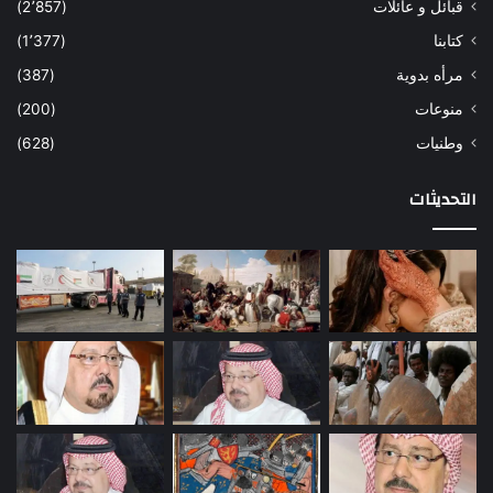
قبائل و عائلات
(2٬857)
كتابنا
(1٬377)
مرأه بدوية
(387)
منوعات
(200)
وطنيات
(628)
التحديثات