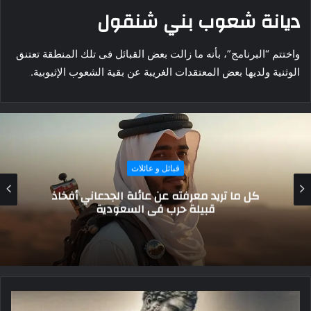
ديانة شعوب بني شنقول
واختتم “البرنامج”، بأنه ما زالت بعض القبائل فى تلك المنطقة تعتنق
الوثنية ولديها بعض المعتقدات الغريبة عن بقية الشعوب الإثيوبية.
قبائل و عائلات
قبيلة شمر.. تاريخ عريق وإنحازات لا تمحى