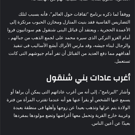
ووفقاً لما ذكره برنامج “ثقافات حول العالم”، فأنه بسبب لتلك
التضاريس القاسية فقد بنيت المنازل ومخازن الحبوب مرتكزة إلى
الأعمدة الحجرية ، ويعتقد أن قبائل البنى شنقول هم سودانيون فروا
أمام الغزو التركي الذى سيره محمد على لجمع الذهب من جبالهم ،
والرجال لبناء جيشه، وقد مارس الأتراك أبشع الأساليب فى تنفيذ
أهدافهم مما دفع العديد من القبائل أن تفر أمام جيوشهم التى كانت
تستعمل.
أغرب عادات بني شنقول
وأشار “البرنامج”، إلى أنه من أغرب عاداتهم التى يمكن أن يراها أو
يسمع عنها الشخص أو يقرأ عنها هو أنه عندما تقترب المرأة من فترة
الولادة يتم عزلها وتذهب بعيدا عن زوجها وأهلها فى منطقة بعيدة
وغريبة خارج القرية وتحمل معها أغراضها وتضع مولودها بمفردها
بعيدًا عن أعين الناس.