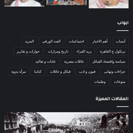
ابواب
أنساب
أهم الاخبار
اجتماعيات
العدد الورقى
المزيد
برتكول ج القاهرة
بريد القراء
تاريخ ومزارات
حوارات و تقارير
سياسة واقتصاد القبائل
عائلات مصرية
عادات و تقاليد
عزاءات وتهانى
فنون و ادب
قبائل و عائلات
كتابنا
مرأه بدوية
منوعات
وطنيات
المقالات المميزة
اللواء
الأ
دكتور
العا
راضي
للهل