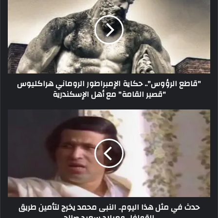
"قاطع الرؤوس".. حكاية الإمبراطور الروماني هراكليوس
"قصير القامة" مع أهل الإسكندرية
حدث في مثل هذا اليوم.. النبى محمد يخرج لتأمين طريق
القوافل وميلاد سعيد صالح