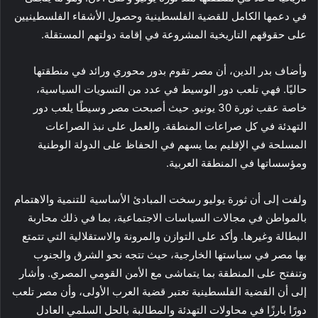
في دعمها الكامل للقضية الفلسطينية وحصول الأشقاء الفلسطينيين
على حقوقهم التاريخية المشروعة في إقامة دولتهم المستقلة.
وأضاف بدر الدين، أن مصر تقوم بدور محوري ورائد في منطقتها
حاليًا. فهي تلعب دور الوسيط في عدد من التسويات السياسية،
خاصة عقب ثورة 30 يونيو. حيث أصبحت مصر وسيطًا يلعب دور
التهدئة في كل صراعات المنطقة. والعمل على نبذ الصراعات
المسلحة في الإقليم بما يسهم في الحفاظ على الدولة الوطنية
ومؤسساتها في المنطقة العربية.
ولفت إلى أن ثورة يوليو رسخت المبادئ الأساسية للتنمية والاهتمام
بالمواطن في مجالات السياسات الاجتماعية، بما في ذلك محاربة
البطالة وغيرها. وأكد على التوازن والمرونة والاستقلالية التي تتمتع
بها مصر في سياستها الخارجية، حيث تتجه نحو الشرق والجنوب
وتنفتح على المنطقة بما يتماشى مع الأمن القومي المصري. وأشار
إلى أن القضية الفلسطينية تعتبر قضية العرب الأولى، وأن مصر تلعب
دورًا بارزًا في محاولات التهدئة والمطالبة بالحل السلمي العادل