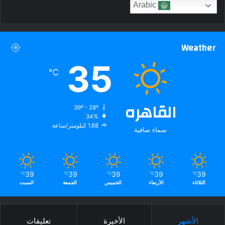
Arabic
Weather
35
℃
القاهره
39º - 28º
34%
1.68 كيلومتر/ساعة
سماء صافية
39
39
39
39
39
℃
℃
℃
℃
℃
الثلاثاء
الأربعاء
الخميس
الجمعة
السبت
الأشهر
الأخيرة
تعليقات