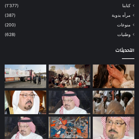
كتابنا
(1٬377)
مرأه بدوية
(387)
منوعات
(200)
وطنيات
(628)
التحديثات