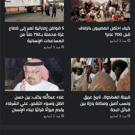
كيف احتفل المصريون بالزفاف
5 قوافل إماراتية تعبر إلى قطاع
قبل 700 عام؟
غزة محملة بـ792 طناً من
المساعدات الإنسانية
منذ 3 أسابيع
منذ 3 أسابيع
قبيلة الهدندوة.. تاريخ عريق
علاء عبدالله يكتب: بين حسن
ونسب أصيل ومكانة بارزة بين
الظن وسوء التقدير.. علي الشرفاء
قبائل البجة
يقدم ميزانًا قرآنيًا لبناء الإنسان
منذ 3 أسابيع
منذ 3 أسابيع