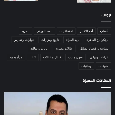
ابواب
أنساب
أهم الاخبار
اجتماعيات
العدد الورقى
المزيد
برتكول ج القاهرة
بريد القراء
تاريخ ومزارات
حوارات و تقارير
سياسة واقتصاد القبائل
عائلات مصرية
عادات و تقاليد
عزاءات وتهانى
فنون و ادب
قبائل و عائلات
كتابنا
مرأه بدوية
منوعات
وطنيات
المقالات المميزة
اللواء
الأ
دكتور
العا
راضي
للهل
عبدالمعطي
الأ