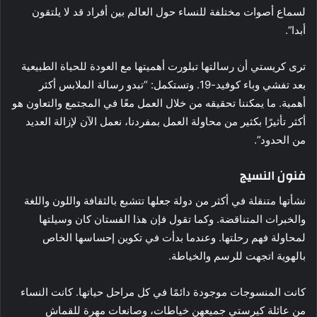
لسماع أصوات مختلفة للنساء حول العالم بين أفراد قد لا يلتقون
أبدا”.
ترى كريستي أن رسالتها تبلورت أهميتها مع العودة للحياة الطبيعية
بعد تفشي وباء كوفيد-19. وتستكمل: “تبدو رسالة الملابس أكثر
أهمية. ما يمكننا تحقيقه من خلال العمل معًا في المجتمع والتعاون هو
أكثر تأثيرًا بكثير من محاولة العمل بمفردنا، نعمل الآن لإزالة العديد
من الحدود”.
فنون النسيج
نشأتها متنقلة في أكثر من دولة جعلها تتشبع بالثقافة واللون واللغة
والخبرات المتناقضة. وكما تقول فإن هذا الفستان كان وسيلتها
لمحاولة فهم رحلتها. وعندما بدأت في تكوين إحساسها الخاص
بالهوية اتجهت للرسم والخياطة.
كانت المنسوجات موجودة دائمًا في كل مراحل حياتها. كانت النساء
من عائلة كيرستي جميعهن خياطات، وصانعات مهرة للقماش