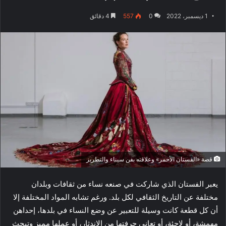
1 ديسمبر، 2022
0
557
4 دقائق
قصة «الفستان الأحمر» وعلاقته بفن سيناء والتطريز
يعبر الفستان الذي شاركت في صنعه نساء من ثقافات وبلدان
مختلفة عن التاريخ الثقافي لكل بلد. ورغم تشابه المواد المختلفة إلا
أن كل قطعة كانت وسيلة للتعبير عن وضع النساء في بلدها، إحداهن
مهمشة، أو لاجئة، أو تعاني حرفتها من الاندثار، أو عملها مميز وتبحث