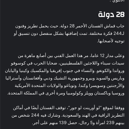
28 دولة
جاب قماش الفستان الأحمر 28 دولة. حيث يحمل تطريز وفنون
لـ244 فكرة مختلفة. تمت إضافتها بشكل منفصل دون تنسيق أو
توجيه لأصحابها.
وعلى مدار 12 عاما، مر هذا العمل الفني بين أصابع ماهرة من
سيدات سيناء واللاجئين الفلسطينيين، ضحايا الحرب في كوسوفو
ورواندا والكونغو. والنساء في جنوب إفريقيا والمكسيك وكينيا واليابان
وباريس والسويد وبيرو وجمهورية التشيك ودبي وأفغانستان وأستراليا
والأرجنتين وسويسرا وكندا. وتوباغو والولايات المتحدة الأمريكية
وروسيا وباكستان وويلز وكولومبيا ومرة أخرى في المملكة المتحدة.
ووفقا لموقع “لو أورينت لو جور”، توقف الفستان أيضًا في أماكن
التطريز الراقية في الهند والسعودية. وشارك فيه 244 شخص من
بينهم 239 امرأة و5 رجال، حصل 139 منهم على أجر.