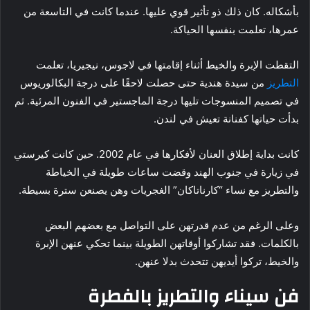
بأشكاله. كان ذلك ذو تأثير قوي عليها. عندما كانت في التاسعة من
عمرها، تعلمت بنفسها الحياكة.
التقطت الإبرة والخيط أثناء إقامتها في لاجوس، نيجيريا، تعلمت
التطريز
من سيدة هندية حتى حصلت لاحقًا على درجة البكالوريوس
في تصميم المنسوجات تليها درجة الماجستير في الفنون المرئية. ثم
بدأت حياتها كفنانة تعيش في لندن.
كانت بداية إطلاق العنان لأفكارها في عام 2002. حين كانت كيرستي
في زيارة في جنوب الهند وقضت ساعات طويلة في الخياطة
والتطريز مع نساء “كارناتاكان” الغجريات وهن يصنعن سترة بسيطة.
وعلى الرغم من عدم قدرتهن على التواصل مع بعضهم البعض
بالكلمات. فقد تشاركوا أوقاتهن الطويلة بينما تحكي عنهن الإبرة
والخيط، تركوا أيديهن تتحدث بدلا عنهن.
فن سيناء والتطريز بالفطرة