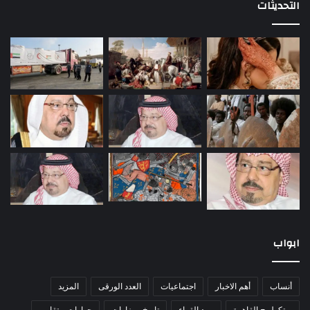
التحديثات
ابواب
أنساب
أهم الاخبار
اجتماعيات
العدد الورقى
المزيد
برتكول ج القاهرة
بريد القراء
تاريخ ومزارات
حوارات و تقارير