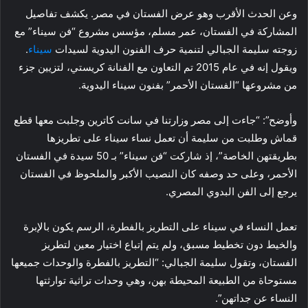
وعن الحدث الأقرب وهو عرض الفستان في مصر. يكشف تفاصيل
المشاركة في الفستان، عمر مسلم، مؤسس مشروع “فن سيناء” مع
زوجته سليمة الجبالي لتنمية حرف الفنون اليدوية لسيدات
سيناء
.
ويقول إنه في عام 2015 تم التعاون مع الفنانة كريستي، لتزيين جزء
من مشروعها “الفستان الأحمر” بفنون سيناء اليدوية.
وأوضح”: “جاءت إلى مصر وزارتنا في سانت كاترين وجلبت معها قطع
قماش وطلبت من سليمة أن تعمل نساء سيناء على تطريزها
بطريقتهن الخاصة”، إذ شاركت “فن سيناء” بـ 50 سيدة في الفستان
الأحمر، وعلى حد وصفه كان النصيب الأكبر والملحوظ في الفستان
يرجع إلى الفن البدوي المصري.
تعمل النساء في سيناء على التطريز بالفطرة، الرسم يكون بالإبرة
والخيط دون تخطيط مسبق، ولم يتم إتباع اختيار معين لتطريز
الفستان، وتقول سليمة الجبالي: “التطريز بالفطرة والوحدات جميعها
مستوحاة من الطبيعة المحيطة بهن، وهي وحدات تراثية توارثتها
النساء عن جداتهن”.