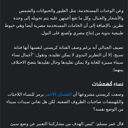
وعن الوحدات المستخدمة، مثل الطيور والحيوانات والشمس
والأشجار والجبال، وكل ما تقع أعينهن عليه يتم تحويله إلى وحدة
تطريز. بالإضافة إلى أن الخامات المستخدمة مصرية أيضا وهي خيوط
طبيعية بدوية من إنتاج مصري وتُصنع على النول.
تضيف الجبالي أنه برغم وصف الفنانة كريستي لنفسها أنها فنانة
نسيج، إلا أن التطريز البدوي لا يمكن تقليده، وتقول: “أعمال نساء
سيناء مميزة للغاية ولا يمكن تقليدها وحال تقليدها يتضح الاختلاف
بينهما.
نساء مُهمشات
وصفت كريستي مشروعها أن
الفستان الأحمر
يرمز للنساء اللاجئات
والمُهمشات صاحبات الظروف الصعبة، لكن هل تعاني سيدات سيناء
من الوضع نفسه؟
قال عمر مسلم: “ليس الهدف من مشاركتنا التعبير عن وضع سيئ