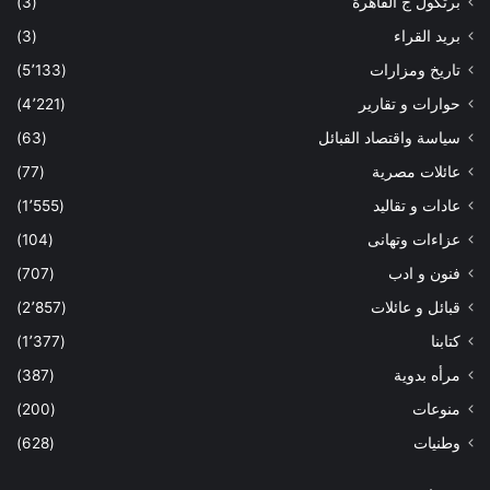
برتكول ج القاهرة
(3)
بريد القراء
(3)
تاريخ ومزارات
(5٬133)
حوارات و تقارير
(4٬221)
سياسة واقتصاد القبائل
(63)
عائلات مصرية
(77)
عادات و تقاليد
(1٬555)
عزاءات وتهانى
(104)
فنون و ادب
(707)
قبائل و عائلات
(2٬857)
كتابنا
(1٬377)
مرأه بدوية
(387)
منوعات
(200)
وطنيات
(628)