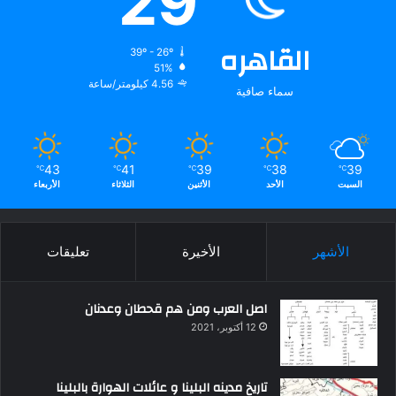
29
القاهره
39º - 26º
51%
4.56 كيلومتر/ساعة
سماء صافية
43
41
39
38
39
℃
℃
℃
℃
℃
السبت
الأحد
الأثنين
الثلاثاء
الأربعاء
الأشهر
الأخيرة
تعليقات
اصل العرب ومن هم قحطان وعدنان
12 أكتوبر، 2021
تاريخ مدينه البلينا و عائلات الهوارة بالبلينا