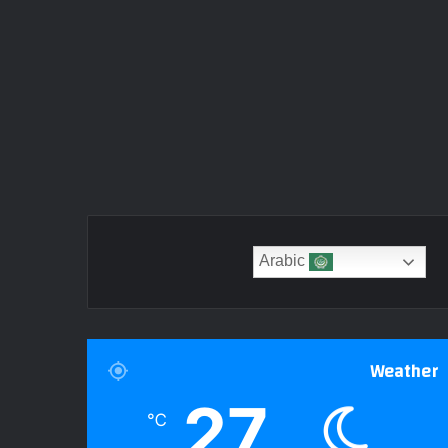
Arabic
Weather
27
℃