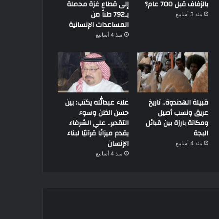
بالزفاف قبل 700 عام؟
إلى قطاع غزة محملة
بـ792 طناً من
منذ 3 أسابيع
المساعدات الإنسانية
منذ 4 أسابيع
قبيلة الهدندوة.. تاريخ
علاء عبدالله يكتب: بين
عريق ونسب أصيل
حسن الظن وسوء
ومكانة بارزة بين قبائل
التقدير.. علي الشرفاء
البجة
يقدم ميزانًا قرآنيًا لبناء
الإنسان
منذ 4 أسابيع
منذ 4 أسابيع
مرأه بدوية
15 أكتوبر، 2024