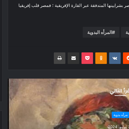
ر بشرايينها المتدفقة عبر القارة الإفريقية ؛ فمصر قلب إفريقيا
ة
المرأه البدوية
ريست
بوكيت
Odnoklassniki
مشاركة عبر البريد
طباعة
رأ التالي
مرأه بدوية