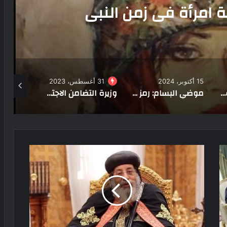
 نسائية تجمع بين الأصالة
لحداثة
31 أغسطس، 2023
11 يونيو، 2023
22 يوليو، 2024
موضي البسام: رمز المرأة القطرية القوية ودورها في المجتمع القبلي
وزيرة التضامن الاجتماعي تلتقي سيدات مركزي رفح والشيخ زويد
«شوشة» يشهد ختام فعاليات مشروع إطلالة بالعريش