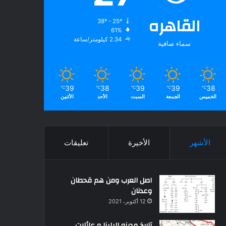
القاهره
38º - 25º
61%
2.34 كيلومتر/ساعة
سماء صافية
39
38
39
39
38
℃
℃
℃
℃
℃
الخميس
الجمعة
السبت
الأحد
الأثنين
الأشهر
الأخيرة
تعليقات
اصل العرب ومن هم قحطان
وعدنان
12 أكتوبر، 2021
تاريخ مدينه البلينا و عائلات