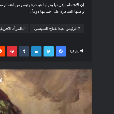
إن الإهتمام بإفريقيا ودولها هو جزء رئيس من اهتمام مص
وعينها الساهرة على حمايتها دوماً .
الرئيس عبدالفتاح السيسى
المرأه الافريقي
فيسبوك
تويتر
لينكدإن
بينتي
شاركها
أق
25 أغسطس، 2025