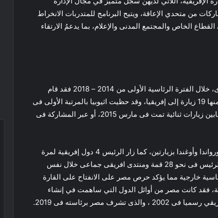
ة الإفريقية، اللاتي لديهن سجل متميز في مجال الإدارة
ركات من متحدي الإعاقة، ويتيح البرنامج للمتدربات الانخراط
لقطاع الخاص والمجتمع المدنى والإعلام، بما يدعمُ الارتقاء
شكل البعد الإفريقى أهمية قصوى لصانع القرار المصرى، خلال الفترة الرئاسية الأولى من 2014 – 2018 فقد قام
الرئيس السيسى بـ 79 زيارة خارجية شملت 37 دولة، منها 19 زيارة إلى إفريقيا، وقد حظيت اثيوبيا بالمرتبة الأولى فى
زيارات الرئيس السيسى الإفريقية بـ 5 زيارات تنوعت مابين زيارات ثنائية تمت فى مارس 2015، أو عبر المشاركة فى
وحظيت السودان بـ 4 زيارات وكل من غينيا الاستوائية ورواندا وأوغندا بزيارتين، كما زار الرئيس 4 دول إفريقية لمرة
واحدة، وهى كينيا ، تنزانيا، الجابون وتشاد، كما شارك الرئيس فى نحو 28 قمة ومنتدى افريقى جماعى خلال نفس
ت المنطقة الافريقية على 3 جولات رئاسية خارجية مما يؤكد حرص مصر على الانفتاح على القارة
رقة، فقد كانت مصر من أوائل الدول التي ساهمت في إنشاء
شرف مصر برئاسته فى 2019.