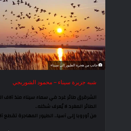
جانب من هجرة الطيور إلى سيناء
شبه جزيرة سيناء – محمود الشوربجي
الشرقرق طائر غرد في سماء سيناء منذ آلاف الس
الطائر المغرد لا يُعرف شكله..
من أوروبا إلى آسيا.. الطيور المهاجرة تقطع آل