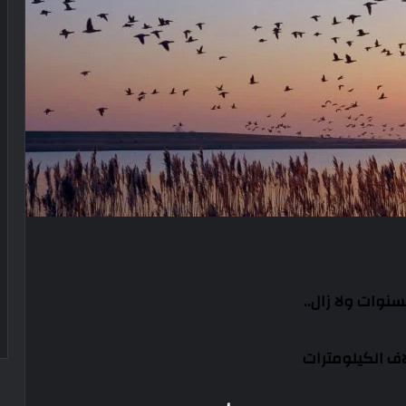
نوات ولا زال..
اف الكيلومترات