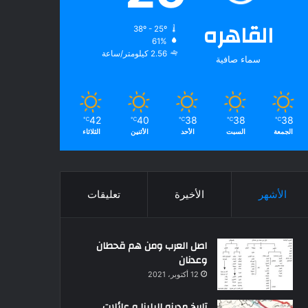
القاهره
38º - 25º
61%
2.56 كيلومتر/ساعة
سماء صافية
42
40
38
38
38
℃
℃
℃
℃
℃
الجمعة
السبت
الأحد
الأثنين
الثلاثاء
الأشهر
الأخيرة
تعليقات
اصل العرب ومن هم قحطان
وعدنان
12 أكتوبر، 2021
تاريخ مدينه البلينا و عائلات