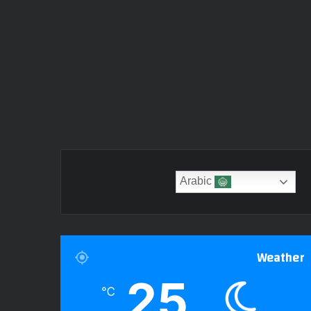
Arabic
Weather
25
℃