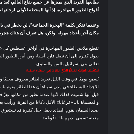
بطابعها الفريد الذي يميزها عن جميع بقاع العالم، تُ
أفواج الطيور المهاجرة، إذ أنها المحطة الأولى لرحلتها 
وعندما تفكر بكلمة “الهجرة الجماعية”، لن يخطر في با
مكان آخر بأعداد مهولة. ولكن، هل تعرف أن هناك هجرة
تقطع ملايين الطيور المهاجرة في أواخر أغسطس كل عام
بدول كثيرة إلى أن تصل قارة آسيا، ومن أبرز الطيور ال
تعالى بني إسرائيل بالمن والسلوى.
نكشف هوية الطائر الذي يغرد في سماء سيناء
يُسمع يوميًا في وقت الليل تغريد لطائر معروف محليًا وش
الأجداد البسطاء في مدن سيناء أن هذا الطائر يقوم باستد
قيل أنها سُميت كذلك لأنها عندما تطير من مكانها تفِر
والمسماة بالـ «مُرعَايا» الأقل ذكاءا من الفرة، ورأيت
صيد السمان يقوم الصائد بعمل حيل كثيرة قد تستغرق وقتً
معينة تسمى لديهم بالـ «فُوعَة».