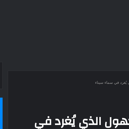
يُغرد في سماء سيناء
هول الذي يُغرد في