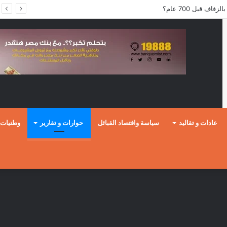
ف قبل 700 عام؟
عادات و تقاليد
سياسة واقتصاد القبائل
حوارات و تقارير
وطنيات