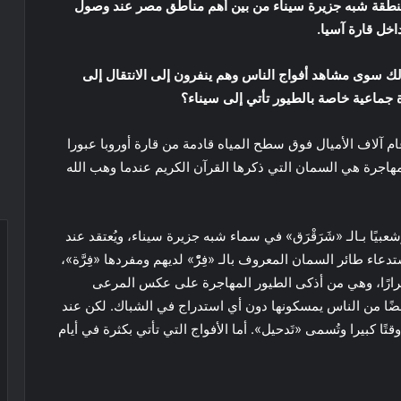
عد منطقة شبه جزيرة سيناء من بين أهم مناطق مصر عند وصول
داخل قارة آسيا.
لك سوى مشاهد أفواج الناس وهم ينفرون إلى الانتقال إلى
 جماعية خاصة بالطيور تأتي إلى سيناء؟
 آلاف الأميال فوق سطح المياه قادمة من قارة أوروبا عبورا
مهاجرة هي السمان التي ذكرها القرآن الكريم عندما وهب الله
عبيًا بـالـ «شَرَقْرَق» في سماء شبه جزيرة سيناء، ويُعتقد عند
عاء طائر السمان المعروف بالـ «فِرّْ» لديهم ومفردها «فِرَّة»،
ُّ فرارًا، وهي من أذكى الطيور المهاجرة على عكس المرعى
 بعضًا من الناس يمسكونها دون أي استدراج في الشباك. لكن عند
ا كبيرا وتُسمى «تَدحيل». أما الأفواج التي تأتي بكثرة في أيام