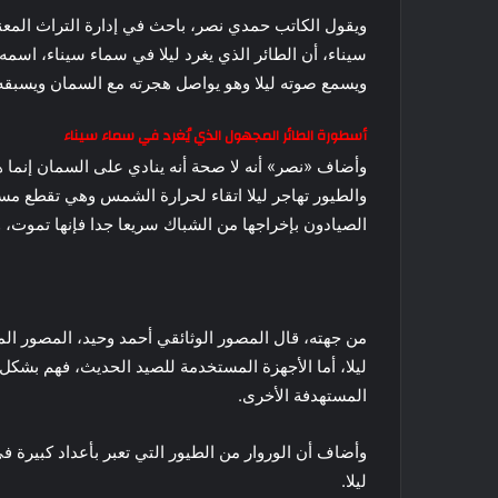
ويقول الكاتب حمدي نصر، باحث في إدارة التراث المعن
سيناء، أن
الطائر الذي يغرد ليلا في سماء سيناء، اسمه
ويسمع صوته ليلا وهو يواصل هجرته مع السمان ويسبقه
أسطورة الطائر المجهول الذي يُغرد في سماء سيناء
وأضاف «نصر» أنه لا صحة أنه ينادي على السمان إنما ه
والطيور تهاجر ليلا اتقاء لحرارة الشمس وهي تقطع مس
الصيادون بإخراجها من الشباك سريعا جدا فإنها تموت، و
من جهته، قال المصور الوثائقي أحمد وحيد، المصور الم
ليلا، أما الأجهزة المستخدمة للصيد الحديث، فهم ب
المستهدفة الأخرى.
وأضاف أن الوروار من الطيور التي تعبر بأعداد كبيرة
ليلا.