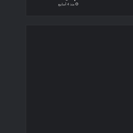
حدث في مثل هذا اليوم.. نجيب محفوظ يفوز بنوبل وميلاد فؤاد شفيق ورحيل فاطمة موسى
66 عامًا على ملحمة السد العالي.. مشروع غير وجه مصر وحمى مستقبلها
مدائن وقلاع.. الآثار اليونانية والرومانية والبزنطية في سيناء
منذ 4 أسابيع