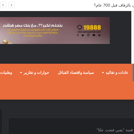
فاف قبل 700 عام؟
عادات و تقاليد
سياسة واقتصاد القبائل
حوارات و تقارير
وطنيات
 قصة “يعني فتحت عكا”