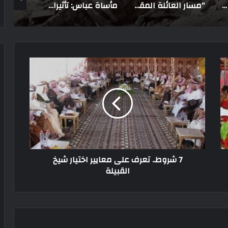
“مسار العائلة المقدسة”.. أول رحلة “حج مسيحي”.. مصر تحي “التاريخ والديانات”
مأساة عباس: تأثيرات عملية الاغتيال على سير الحكم في الدولة الفاطمية
7 شروط.. تعرف على معايير اختيار شيخ
القبيلة