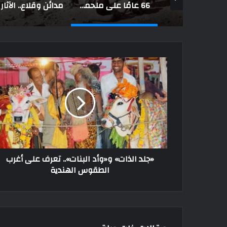
حدث في مثل هذا اليوم.. نجيب محفوظ يفوز بنوبل وميلاد فؤاد شفيق ورحيل فاطمة موسى
66 عامًا على ملحمة السد العالي.. مشروع غير وجه مصر وحمى مستقبلها
مدائن وقلاع.. الآثار اليونانية والرومانية والبزنطية في سيناء
«جلد الذات» و«وأد البنات».. تعرف على أغرب
الطقوس الهندية