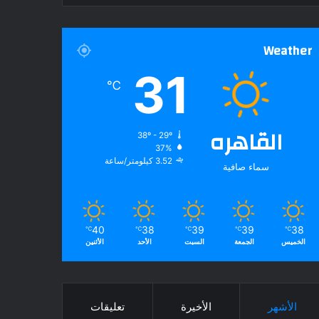
Weather
31
℃
القاهره
38º - 29º
37%
3.52 كيلومتر/ساعة
سماء صافية
40
38
39
39
38
℃
℃
℃
℃
℃
الخميس
الجمعة
السبت
الأحد
الأثنين
الأشهر
الأخيرة
تعليقات