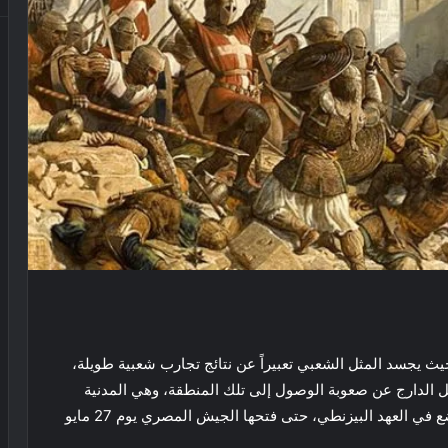
 حيث يجسد المثل الشعبي تعبيراً عن نتائج تجارب شعبية طويلة،
ثل الدارج عن صعوبة الوصول إلى تلك المنطقة، وهي المدنية
التي وقفت أمام زحف نابليون بونابرت ورفضت أن تخضع في العهد البيزنطي، حتى فتحها الجيش المصري يوم 27 مايو