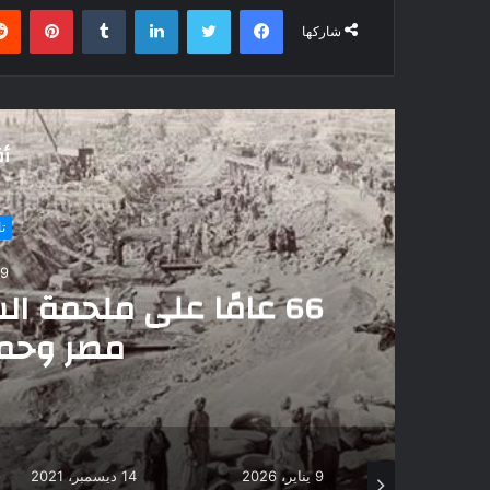
فيسبوك
تويتر
لينكدإن
بينتي
شاركها
أق
تاريخ ومزارات
9 يناير، 2026
66 عامًا على ملحمة السد العال
مصر وحمى مستقب
9 يناير، 2026
14 ديسمبر، 2021