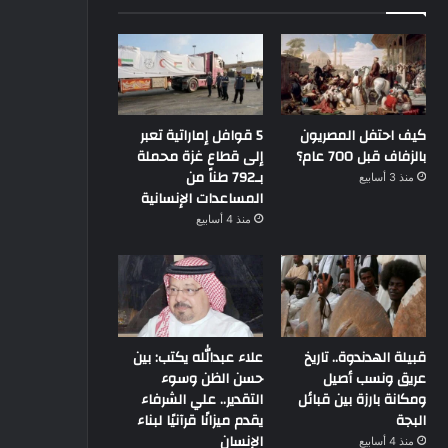
كيف احتفل المصريون
5 قوافل إماراتية تعبر
بالزفاف قبل 700 عام؟
إلى قطاع غزة محملة
بـ792 طناً من
منذ 3 أسابيع
المساعدات الإنسانية
تاريخ ومزارات
منذ 4 أسابيع
14 ديسمبر، 2021
وقلاع.. الآثار اليونانية والرومانية و
في سيناء
قبيلة الهدندوة.. تاريخ
علاء عبدالله يكتب: بين
عريق ونسب أصيل
حسن الظن وسوء
ومكانة بارزة بين قبائل
التقدير.. علي الشرفاء
البجة
يقدم ميزانًا قرآنيًا لبناء
9 يناير، 2026
14 ديسمبر، 2021
21 أغسطس، 2022
الإنسان
منذ 4 أسابيع