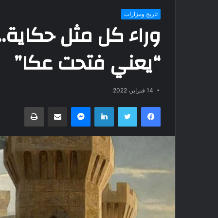
تاريخ ومزارات
وراء كل مثل حكاية.
“يعني فتحت عكا”
14 فبراير، 2022
فيسبوك
تويتر
لينكدإن
ماسنجر
مشاركة عبر البريد
طباعة