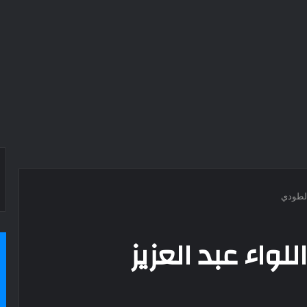
الطودي
للواء عبد العزيز