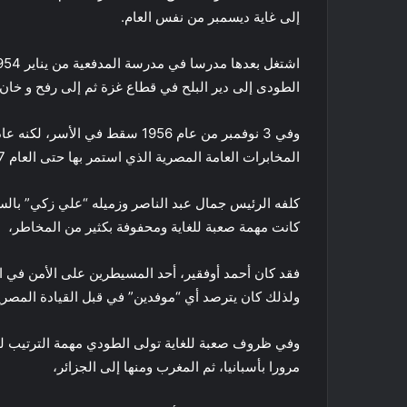
إلى غاية ديسمبر من نفس العام.
الطودى إلى دير البلح في قطاع غزة ثم إلى رفح و خان يونس ليعود 
المخابرات العامة المصرية الذي استمر بها حتى العام 1977.
كلفه الرئيس جمال عبد الناصر وزميله “علي زكي” بالسف
كانت مهمة صعبة للغاية ومحفوفة بكثير من المخاطر،
فقد كان أحمد أوفقير، أحد المسيطرين على الأمن في ال
ولذلك كان يترصد أي “موفدين” في قبل القيادة المصري
وفي ظروف صعبة للغاية تولى الطودي مهمة الترتيب للسف
مرورا بأسبانيا، ثم المغرب ومنها إلى الجزائر،