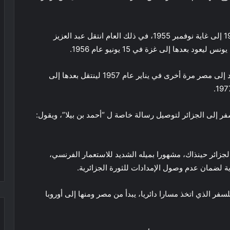
اشتغل بعدها مدرسا في مدرسة المدفعية من يناير 1954 إلى غاية نوفمبر 1955، في ذلك العام انتقل عبد العزيز
بعدها إلى غزة في 15 يونيو عام 1956.
وفي 3 نوفمبر من عام 1956 سقط في الأسر، لكنه عاد إلى مصر مرة أخرى في يناير عام 1957 لينتقل بعدها إلى
ر إلى الجزائر لتوصيل رسالة خاصة ل “أحمد بن بيلا”، ويقول:
جزائر حينذاك، مشهورا بميله الشديد للاستعمار الفرنسي،
ة لضمان عدم وصول الإمدادات للثورة الجزائرية.
ر الذي اتخذ مسارا دائريا، يبدأ من مصر ومنها إلى أوروبا