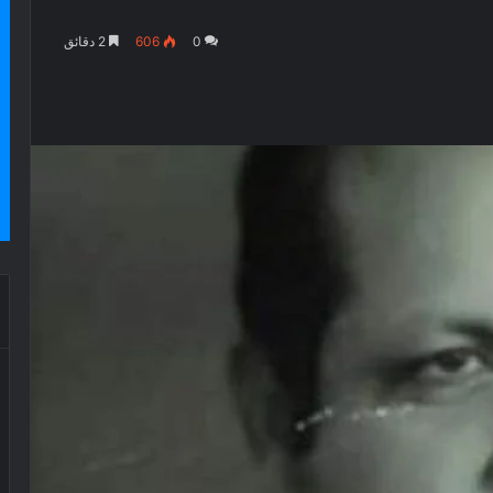
0
606
2 دقائق