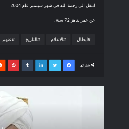
انتقل الي رحمة الله في شهر سبتمبر عام 2004
عن عمر يناهز 72 سنة .
ابطال
الاعلام
التاريخ
عنهم
فيسبوك
تويتر
لينكدإن
بينتي
شاركها
أق
13 فبراير، 2026