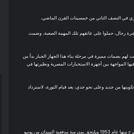
ري في النصف الثاني من خمسينات القرن الماضي،
 عشرة رجال، حملوا على عاتقهم تلك المهمة الصعبة، وضمت
ت لهم بصمات مميزة في مرحلة بناء هذا الجهاز الجبار بدأ من
تي بلغت فيها المواجهة بين أجهزة الاستخبارات المصرية ونظيرتها في
وينها من جديد وعلى نحو جدي، بعد قيام الثورة، لاسترداد
عد اتمامه الثانوية التحق بالكلية الحربية عام 1951 ليتخرج منها عام 1953 ويلتحق بمدرسة مدفعية الميدان من يونيو