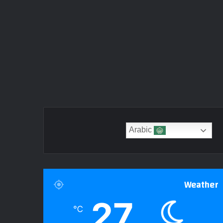
Arabic
Weather
27
℃