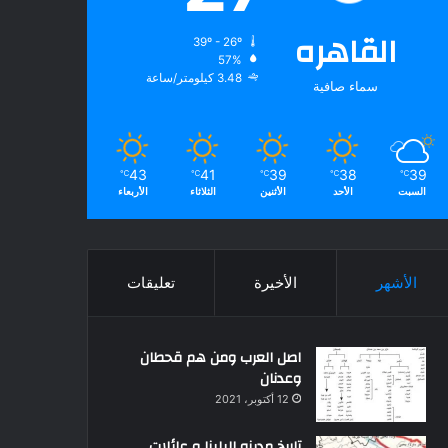
القاهره
39º - 26º
57%
3.48 كيلومتر/ساعة
سماء صافية
43
41
39
38
39
℃
℃
℃
℃
℃
السبت
الأحد
الأثنين
الثلاثاء
الأربعاء
الأشهر
الأخيرة
تعليقات
اصل العرب ومن هم قحطان
وعدنان
12 أكتوبر، 2021
تاريخ مدينه البلينا و عائلات