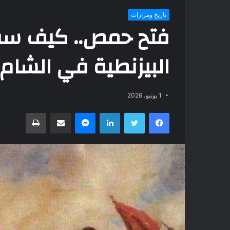
تاريخ ومزارات
فتح حمص.. كيف سق
البيزنطية في الشام 
1 يونيو، 2026
فيسبوك
تويتر
لينكدإن
ماسنجر
مشاركة عبر البريد
طباعة