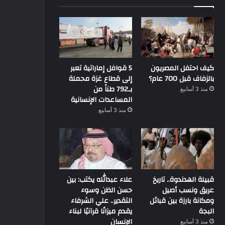
كيف احتفل المصريون
5 قوافل إماراتية تعبر
بالزفاف قبل 700 عام؟
إلى قطاع غزة محملة
بـ792 طناً من
منذ 3 أسابيع
المساعدات الإنسانية
منذ 3 أسابيع
قبيلة الهدندوة.. تاريخ
علاء عبدالله يكتب: بين
عريق ونسب أصيل
حسن الظن وسوء
ومكانة بارزة بين قبائل
التقدير.. علي الشرفاء
البجة
يقدم ميزانًا قرآنيًا لبناء
الإنسان
منذ 3 أسابيع