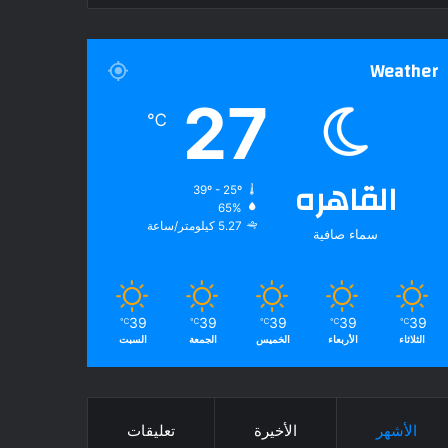
Weather
27
℃
القاهره
39º - 25º
65%
5.27 كيلومتر/ساعة
سماء صافية
39
39
39
39
39
℃
℃
℃
℃
℃
الثلاثاء
الأربعاء
الخميس
الجمعة
السبت
الأشهر
الأخيرة
تعليقات