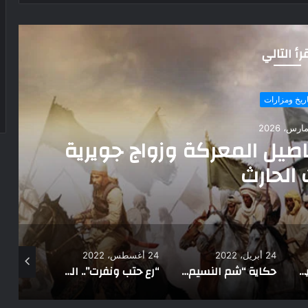
رأ التالي
تاريخ ومزارات
31 يناير، 2024
نية “أم سيتى”.. حارسة المعبد
ة الفرعون
24 أغسطس، 2022
14 مايو، 2023
3 مارس، 2026
حكاية “شم النسيم”.. وكيفية تحديد يوم الاحتفال به وسبب ارتباطه بعيد القيامة المسيحي
“رع حتب ونفرت”.. التمثالان الأكثر شهرة في المتحف المصري
حدث في مثل هذا اليوم.. تحويل مجرى نهر النيل ورحيل أنور وجدي