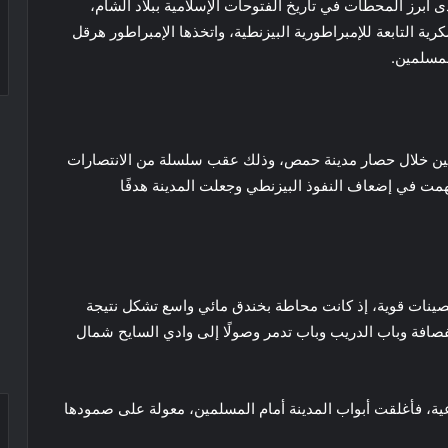
 أبرز المحطات في تاريخ الفتوحات الإسلامية ببلاد الشام،
رية التابعة للإمبراطورية البيزنطية، واتخذها الإمبراطور هرقل
لمسلمين.
لمين خلال حصار مدينة حمص، وذلك عقب سلسلة من الانتصارات
همت في إضعاف النفوذ البيزنطي وجعلت المدينة هدفًا
ينات قوية، إذ كانت محاطة بخندق مائي واسع تشكل نتيجة
فصافة وباب الدريب وباب تدمر وصولًا إلى وادي السايح شمال
عية، فأغلقت أبواب المدينة أمام المسلمين، معولة على صمودها