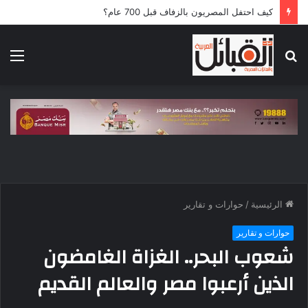
كيف احتفل المصريون بالزفاف قبل 700 عام؟
بحث
الق
عن
الرئيسية
/
حوارات و تقارير
حوارات و تقارير
شعوب البحر.. الغزاة الغامضون
الذين أرعبوا مصر والعالم القديم