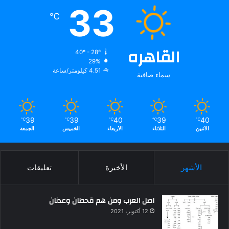
33
℃
القاهره
40º - 28º
29%
4.51 كيلومتر/ساعة
سماء صافية
39
39
40
39
40
℃
℃
℃
℃
℃
الأثنين
الثلاثاء
الأربعاء
الخميس
الجمعة
الأشهر
الأخيرة
تعليقات
اصل العرب ومن هم قحطان وعدنان
12 أكتوبر، 2021