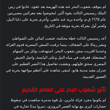
لم يتوقف شعوب البحر عند هذه الهزيمة بعد عقود، عادوا في زمن
الملك رمسيس الثالث بقوة أكبر، ليخوضوا معه معركتين مصيريتين
عام 1178 ق.م: واحدة برية عند جاهي، وأخرى بحرية على دلتا النيل،
وتُعتبر أول معركة بحرية موثقة في التاريخ.
أعد رمسيس الثالث خطة محكمة، فنصب كمائن على الشواطئ
ونشر رماةً على الضفاف، بينما ترقبت السفن المصرية قدوم الغزاة،
وعندما اقتربت سفن شعوب البحر، استهدفت بوابل من السهام
المشتعلة، فغرقت في مياه النيل وعلى اليابسة، واصل الجيش
المصري سحق فلولهم، ونقشت تفاصيل هذا النصر العظيم على
جدران معبد مدينة هابو، لتبقى شاهدة على أعظم مواجهة بحرية في
العصور القديمة.
تأثير شعوب البحر على العالم القديم
لم يكونوا مجرد غزاة عابرين، بل قوة مدمرة ساهمت في سقوط
حضارات كبرى مع نهاية العصر البرونزي، دمروا مدنًا تجارية في