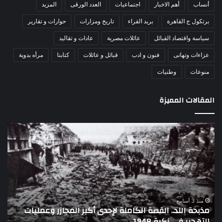
أنساب
أهم الاخبار
اجتماعيات
العدد الورقى
المزيد
برتكول ج القاهرة
بريد القراء
تاريخ ومزارات
حوارات و تقارير
سياسة واقتصاد القبائل
عائلات مصرية
عادات و تقاليد
عزاءات وتهانى
فنون و ادب
قبائل و عائلات
كتابنا
مرأه بدوية
منوعات
وطنيات
المقالات المميزة
اللواء
دكتور
راضي
عبدالمعطي
يكتب:
30
يونيو
–
منذ 3 أسابيع
اللواء دكتور راضي عبدالمعطي يكتب: 30 يونيو – 3 يوليو..
3
تاريخ لا يمحى من الذاكرة الوطنية المصرية
يوليو..