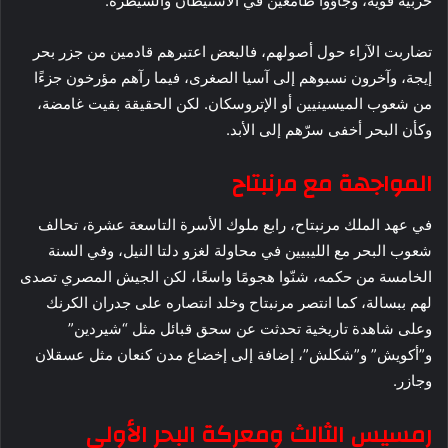
حربية قوية، وجاؤوا طامعين في الاستيطان والسيطرة.
تضاربت الآراء حول أصولهم، فالبعض اعتبرهم قادمين من جزر بحر
إيجة، وآخرون نسبوهم إلى آسيا الصغرى، فيما رآهم مؤرخون جزءًا
من شعوب الميسينيين أو الإتروسكان. لكن الحقيقة بقيت غامضة،
وكأن البحر أخفى سرّهم إلى الأبد.
المواجهة مع مرنبتاح
في عهد الملك مرنبتاح، رابع ملوك الأسرة التاسعة عشرة، تحالف
شعوب البحر مع الليبيين في محاولة لغزو دلتا النيل، وفي السنة
الخامسة من حكمه، شنّوا هجومًا واسعًا، لكن الجيش المصري تصدى
لهم ببسالة، كما انتصر مرنبتاح وخلد انتصاره على جدران الكرنك
وعلى شاهدة تاريخية تحدثت عن سحق قبائل مثل “شيردين”
و”أكويش” و”شكلش”، إضافة إلى إخضاع مدن كنعان مثل عسقلان
وجازر.
رمسيس الثالث ومعركة البحر الأولى