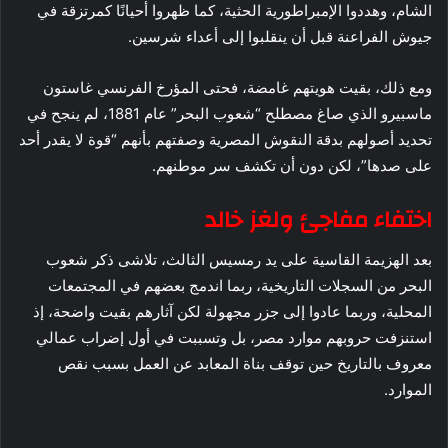
الشام، وهددوا الإمبراطورية الحثية، كما ظهروا أحيانًا كمرتزقة في
جيوش الفراعنة قبل أن ينقلبوا إلى أعداء شرسين.
ومع ذلك، بقيت هويتهم غامضة، فحتى المؤرخ الفرنسي غاستون
ماسبيرو الذي صاغ مصطلح “شعوب البحر” عام 1881، لم ينجح في
تحديد أصولهم بدقة النقوش المصرية وصفتهم بأنهم “قوة لا يقدر أحد
على صدها”، لكن دون أن تكشف سر موطنهم.
اختفاء مفاجئ ولغز خالد
بعد الهزيمة القاسية على يد رمسيس الثالث، تلاشى ذكر شعوب
البحر من السجلات التاريخية، ربما اندمج بعضهم في المجتمعات
المحلية، وربما عادوا إلى جزر مجهولة لكن آثارهم بقيت واضحة، إذ
استنزفت حروبهم موارد مصر، بل وتسببت في أول إضراب عمالي
معروف بالتاريخ حين توقف بناة المعابد عن العمل بسبب نقص
الموارد.