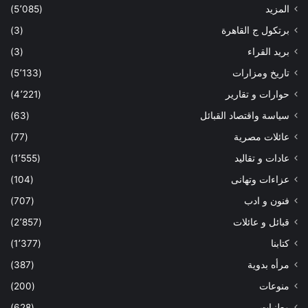
المزيد
(5٬085)
برتكول ج القاهرة
(3)
بريد القراء
(3)
تاريخ ومزارات
(5٬133)
حوارات و تقارير
(4٬221)
سياسة واقتصاد القبائل
(63)
عائلات مصرية
(77)
عادات و تقاليد
(1٬555)
عزاءات وتهانى
(104)
فنون و ادب
(707)
قبائل و عائلات
(2٬857)
كتابنا
(1٬377)
مرأه بدوية
(387)
منوعات
(200)
وطنيات
(628)