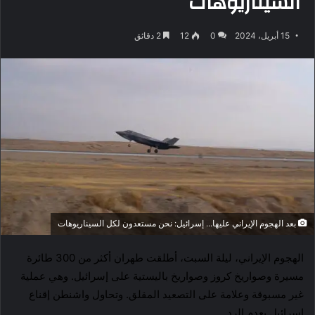
السيناريوهات
15 أبريل، 2024
0
12
2 دقائق
بعد الهجوم الإيراني عليها... إسرائيل: نحن مستعدون لكل السيناريوهات
الهجوم الإيراني، ليلة السبت، أطلقت طهران أكثر من 300 طائرة
مسيرة وصواريخ كروز وصواريخ باليستية على إسرائيل. وهي عملية
غير مسبوقة وعلامة على التصعيد المقلق. وتحاول واشنطن إقناع
إسرائيل بعدم الرد.