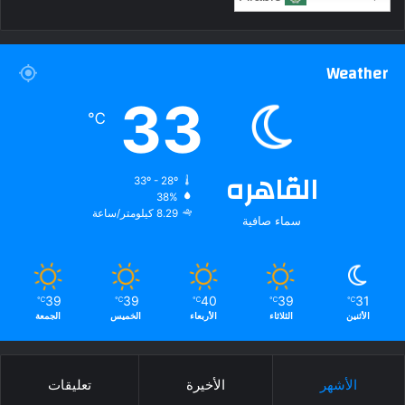
Weather
33
℃
القاهره
33º - 28º
38%
8.29 كيلومتر/ساعة
سماء صافية
39
39
40
39
31
℃
℃
℃
℃
℃
الأثنين
الثلاثاء
الأربعاء
الخميس
الجمعة
الأشهر
الأخيرة
تعليقات