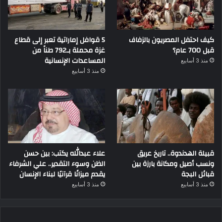
كيف احتفل المصريون بالزفاف
5 قوافل إماراتية تعبر إلى قطاع
قبل 700 عام؟
غزة محملة بـ792 طناً من
المساعدات الإنسانية
منذ 3 أسابيع
منذ 3 أسابيع
قبيلة الهدندوة.. تاريخ عريق
علاء عبدالله يكتب: بين حسن
ونسب أصيل ومكانة بارزة بين
الظن وسوء التقدير.. علي الشرفاء
قبائل البجة
يقدم ميزانًا قرآنيًا لبناء الإنسان
منذ 3 أسابيع
منذ 3 أسابيع