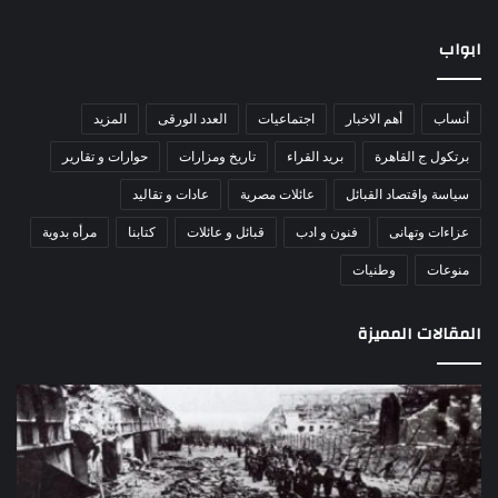
ابواب
أنساب
أهم الاخبار
اجتماعيات
العدد الورقى
المزيد
برتكول ج القاهرة
بريد القراء
تاريخ ومزارات
حوارات و تقارير
سياسة واقتصاد القبائل
عائلات مصرية
عادات و تقاليد
عزاءات وتهانى
فنون و ادب
قبائل و عائلات
كتابنا
مرأه بدوية
منوعات
وطنيات
المقالات المميزة
اللواء
الأ
دكتور
العا
راضي
للهل
عبدالمعطي
الأ
يكتب:
الإم