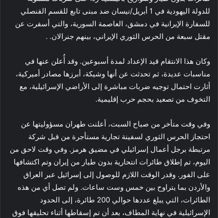
للدولة اليهودية في 1 أبريل/نيسان ضد مبنى تابع للقسم القنصلي
للسفارة الإيرانية في دمشق، العاصمة السورية، والتي أسفرت عن
مقتل سبعة من الحرس الثوري الإيراني، بينهم جنرالان. .
وكان هذا الانتقام قيد الإعداد لمدة أسبوعين. وقد أُعلن عنها في
مناسبات عديدة، ثم تحدثت عن أنها وشيكة، أبرزها مصادر أميركية،
أثارت احتمال توجيه ضربات مباشرة إلى الأراضي الإسرائيلية، مع
التخوف من تصعيد بحجم حرب إقليمية.
وفي وقت متأخر من صباح السبت، أعلنت طهران مسؤوليتها عن
احتجاز الحرس الثوري لسفينة تجارية مستأجرة من قبل شركة
مرتبطة برجل أعمال إسرائيلي في مضيق هرمز. وفي وقت لاحق من
اليوم، تم إطلاق طائرات انتحارية بدون طيار من إيران وتم اكتشافها
على الفور. وقدر الوقت اللازم للوصول إلى إسرائيل عبر العراق
والأردن بما يتراوح بين خمس وست ساعات. ولم تصل أي من هذه
الطائرات، التي يبلغ عددها حوالي 200 طائرة، إلى الحدود
الإسرائيلية في نهاية المطاف، بعد أن تم إسقاطها أثناء تحليقها فوق