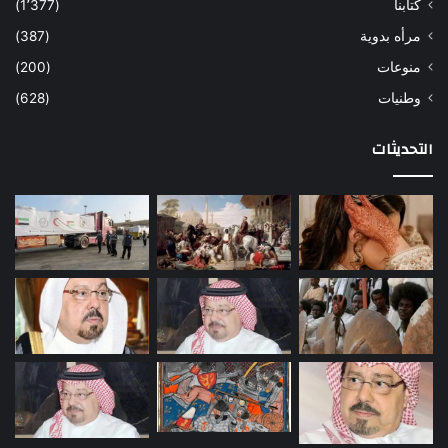
كتابنا
(1٬377)
مرأه بدوية
(387)
منوعات
(200)
وطنيات
(628)
التحديثات