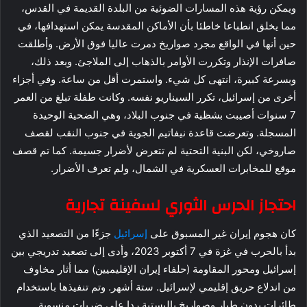
ويمكن رؤية هذه المسارات الضوئية من البلدة القديمة في القدس،
مما يخلق انطباعا خاطئا بأن الأماكن المقدسة يمكن استهدافها، في
حين أنها في الواقع مجرد صواريخ دمرت عاليا فوق الأرض. وأطلقت
صافرات الإنذار وتكررت الأوامر بالذهاب إلى الملاجئ. وبعد ذلك،
وبسرعة كبيرة، انتهى كل شيء. واستمرت أقل من ساعة. وفي أجزاء
أخرى من إسرائيل، تكرر السيناريو نفسه. وكانت طفلة تبلغ من العمر
7 سنوات أصيبت بشظية في جنوب البلاد، وهي الضحية الوحيدة
المسجلة. وتعرضت قاعدة نيفاتيم الجوية في جنوب النقب لقصف
صاروخي، لكن البنية التحتية لم تتعرض لأضرار جسيمة. كما تم قصف
موقع للمخابرات العسكرية في الشمال، ولم تعرف الأضرار.
احتجاز الحرس الثوري لسفينة تجارية
كان هجوم إيران غير المسبوق على
إسرائيل
جزءًا من التصعيد الذي
بدأ بالحرب في غزة في 7 أكتوبر 2023، وأدى إلى تصعيد تدريجي بين
إسرائيل ومحور المقاومة (حلفاء إيران الإقليميين) مما أثار مخاوف
من اندلاع حريق إقليمي لإسرائيل. ستة أشهر. وتم تنفيذها باستخدام
طائرات بدون طيار وصواريخ باليستية ردا على ضربات منسوبة