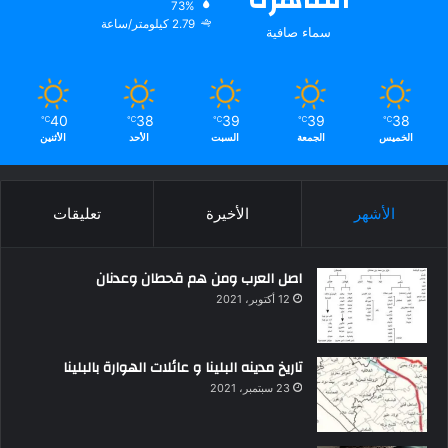
73%
2.79 كيلومتر/ساعة
سماء صافية
40
38
39
39
38
℃
℃
℃
℃
℃
الخميس
الجمعة
السبت
الأحد
الأثنين
الأشهر
الأخيرة
تعليقات
اصل العرب ومن هم قحطان وعدنان
12 أكتوبر، 2021
تاريخ مدينه البلينا و عائلات الهوارة بالبلينا
23 سبتمبر، 2021