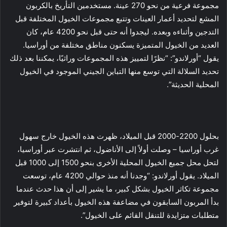
مجموعة فرعية من نحو 270 عينة. مستخدمين التأريخ بالكربون
المشع لتحديد أعمار العينات وتتبع مجموعات الخيول المختلفة قبل
التدجين وأثناءه وبعده. ليجدوا أنه حتى قبل نحو 4200 عام، كان
العديد من الخيول المتميزة يسكنون مناطق مختلفة من أوراسيا.
يقول “أورلاندو”: “نظرًا لتمييز هذه المجموعات وراثيًا، يمكننا بعد ذلك
تحديد السلالة التي توسع منها التباين الجيني الموجود في الخيول
المحلية الحديثة”.
بحلول 2200-2000 قبل الميلاد، ظهرت هذه الخيول خارج سهول
غرب أوراسيا – وصلت أولاً إلى الأناضول، ثم انتشرت عبر أوراسيا،
لتحل محل جميع الخيول المحلية الأخرى بنحو 1500 إلى 1000 قبل
الميلاد. يقول أورلاندو: “وجدنا أنه منذ حوالي 4200 عام، توسعت
مجموعة تكاثر الخيول بشكل كبير، ما يشير إلى أن هذا حدث عندما
بدأ المربون السابقون في مضاعفة هذه الخيول بأعداد كبيرة لتوفير
متطلبات متزايدة للتنقل القائم على الخيول”.