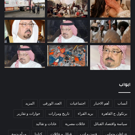
ابواب
أنساب
أهم الاخبار
اجتماعيات
العدد الورقى
المزيد
برتكول ج القاهرة
بريد القراء
تاريخ ومزارات
حوارات و تقارير
سياسة واقتصاد القبائل
عائلات مصرية
عادات و تقاليد
عزاءات وتهانى
فنون و ادب
قبائل و عائلات
كتابنا
مرأه بدوية