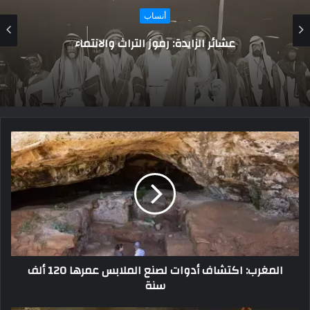
أنساب
تعرف على أبو عثمان البرذعي.. حافظ الحديث
ومؤلف الضعفاء
المغرب: اكتشاف أدوات لصنع الملابس عمرها 120 ألف
سنة