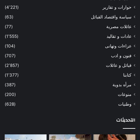
حوارات و تقارير
(4٬221)
سياسة واقتصاد القبائل
(63)
عائلات مصرية
(77)
عادات و تقاليد
(1٬555)
عزاءات وتهانى
(104)
فنون و ادب
(707)
قبائل و عائلات
(2٬857)
كتابنا
(1٬377)
مرأه بدوية
(387)
منوعات
(200)
وطنيات
(628)
التحديثات