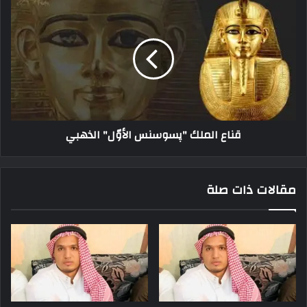
قناع الملك "پسوسنس الأوّل" الذهبي
مقالات ذات صلة