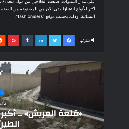
على مدار السنوات، صنعت الخلاخيل من مواد متعددة مث
أكثر الأنواع انتشارًا حتى الآن هي المصنوعة من الفضة 
النسائية، وذلك بحسب موقع “fashionisers”.
فيسبوك
تويتر
لينكدإن
بينتي
شاركها
أق
رات و تقارير
 قلعة في سيناء شُيدت من
 والحجارة