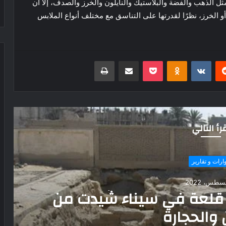
ل الذهب والفضة والبلاستيك والنايلون والخرز والصدف، إلا أن
أو الخرز، نظرًا لقدرتها على التناسق مع مختلف أنواع الملابس
ريست
بوكيت
Odnoklassniki
مشاركة عبر البريد
طباعة
رأ التالي
حوارات و تقارير
12 يناير، 2024
تأثير الحروب والصراعات السي
المغرب.. وهذه أبرز ال