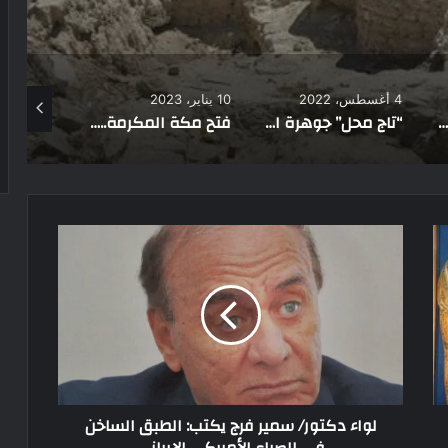
10 يناير، 2023
28 فبراير، 2025
“تاج محل” جوهرة الفن الإسلامي في الهند بناه شاه جهان تخليداً لذكرى حبيبته.. اعرف الحكاية
فتح مكة المكرمة.. ذكرى الفتح الأعظم في تاريخ الإسلام على يد رسول الله
في موريتانيا «الشَعر الجالب للبركة» عادة رمضانية فريدة
لواء دكتور/ سمير فرج يكتب: الطبق الساخن
في الصراع الأمريكي الإيراني