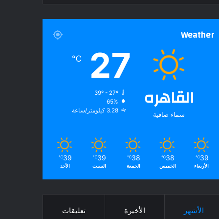
Weather
27
℃
القاهره
39º - 27º
65%
3.28 كيلومتر/ساعة
سماء صافية
39
39
38
38
39
℃
℃
℃
℃
℃
الأربعاء
الخميس
الجمعة
السبت
الأحد
الأشهر
الأخيرة
تعليقات