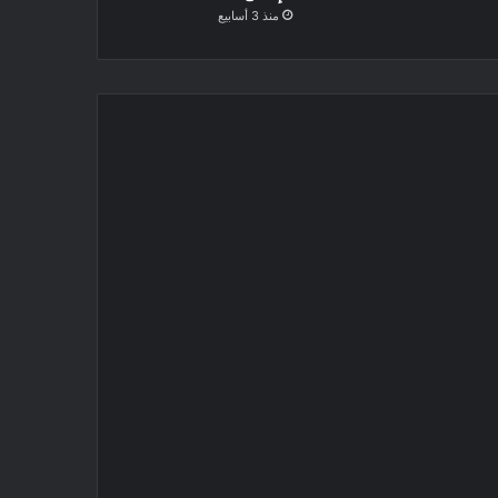
منذ 3 أسابيع
اسية على قبائل
“تاج مح
تحديات
جه