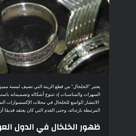
يعتبر “الخلخال” من قطع الزينة التي تضيف لمسة مميزة 
السهرات والمناسبات إذ تتنوع أشكاله وتصميماته باس
الانتشار الواسع للخلخال في محلات الإكسسوارات النسائي
المرتبطة بارتدائه، وحتى القدم التي كان يعتقد قديمًا أ
ظهور الخلخال في الدول العرب