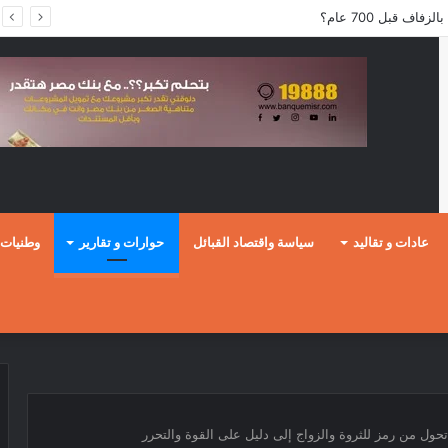
ف قبل 700 عام؟
عادات و تقاليد
سياسة واقتصاد القبائل
حوارات و تقارير
وطنيات
حول من رمز للثروة والزواج إلى دليل على القوة والتحرر