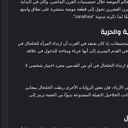
 عالم الموضة خلال خمسينيات القرن الماضي، وكان في البداية
 القرن العشرين تحول إلى قطعة موضة منتشرة على نطاق واسع،
كرته مدونة “carathea”.
 والحرية
مجتمعات، إذ كان يعتقد في الغرب أن ارتداء المرأة للخلخال في
 في القدم اليسرى إلى أنها عزباء ومتاحة للدخول في علاقة.
ح ارتداء الخلخال في أي من القدمين مجرد اختيار شخصي لا
 “Swcreations” المتخصصة في الأزياء، فإن بعض الروايات الأخرى ربطت الخلخال بمعاني
انت الخلاخيل الثقيلة المصنوعة يدويًا من الفضة ترمز إلى
ل