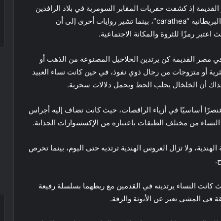
لقديمة إذ كشفت حفريات المقابر السومرية في بلاد الرافدين
عن أولى النماذج المعروفة له ووفقًا لما ذكرته المدونة البريطانية “carathea”، بينما تشير روايات أخرى إلى أن
اعتبر رمزًا للثروة والمكانة الاجتماعية.
ع “Elite readers”، فإن النساء في مصر القديمة كن يرتدين الخلاخيل المصنوعة من الذهب أو
لثرية أو متزوجات من رجال ذوي نفوذ، في حين كانت نساء العبيد
آنذاك أن الخلخال يجلب الحظ ويحمل دلالات سحرية.
صرًا أساسيًا في أزياء الراقصات، حيث كانت تضاف إليه أجراس
ن النساء من مختلف الطبقات باعتباره من الإكسسوارات الجذابة.
 الهندية، ولا تزال العروس الهندية ترتديه حتى اليوم، بينما تحرص
.
كانت النساء يرتدينه في القدمين مع ربطهما بسلسلة رفيعة
في المشي تعبر عن الأنوثة والرقة.