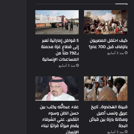
كيف احتفل المصريون
5 قوافل إماراتية تعبر
بالزفاف قبل 700 عام؟
إلى قطاع غزة محملة
بـ792 طناً من
منذ 3 أسابيع
المساعدات الإنسانية
منذ 3 أسابيع
قبيلة الهدندوة.. تاريخ
علاء عبدالله يكتب: بين
عريق ونسب أصيل
حسن الظن وسوء
ومكانة بارزة بين قبائل
التقدير.. علي الشرفاء
البجة
يقدم ميزانًا قرآنيًا لبناء
الإنسان
منذ 3 أسابيع