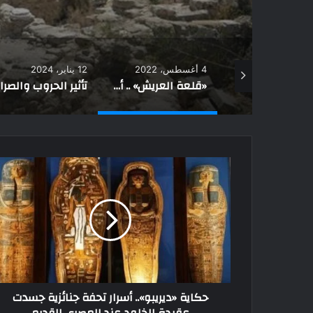
4 أغسطس، 2022
12 يناير، 2024
4 أغسطس، 2022
في موريتانيا «الشَعر الجالب للبركة» عادة رمضانية فريدة
«قلعة العريش» .. أكبر قلعة في سيناء شُيدت من الطين والحجارة
تأثير الحروب والصراعات السياسية على قبائل المغرب.. وهذه أبرز التحديات
حكاية «ديريبو».. أسرار تحفة جنائزية جسدت
عقيدة الخلود عند المصري القديم