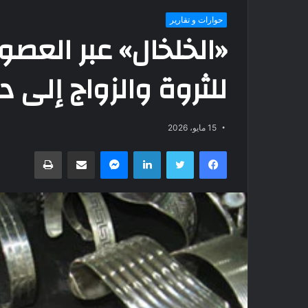
حوارات و تقارير
«الخلخال» عبر العصو
للثروة والزواج إلى د
15 مايو، 2026
فيسبوك
تويتر
لينكدإن
ماسنجر
مشاركة عبر البريد
طباعة