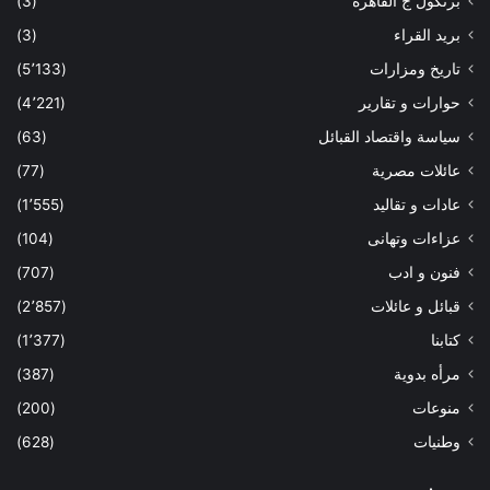
برتكول ج القاهرة
(3)
بريد القراء
(3)
تاريخ ومزارات
(5٬133)
حوارات و تقارير
(4٬221)
سياسة واقتصاد القبائل
(63)
عائلات مصرية
(77)
عادات و تقاليد
(1٬555)
عزاءات وتهانى
(104)
فنون و ادب
(707)
قبائل و عائلات
(2٬857)
كتابنا
(1٬377)
مرأه بدوية
(387)
منوعات
(200)
وطنيات
(628)