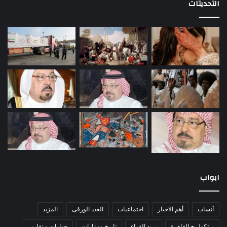
التحديثات
ابواب
أنساب
أهم الاخبار
اجتماعيات
العدد الورقى
المزيد
برتكول ج القاهرة
بريد القراء
تاريخ ومزارات
حوارات و تقارير