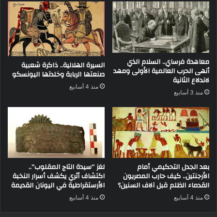
معاهدة فرساي.. السلام الذي
السيرة الهلالية.. ذاكرة شعبية
أنهى الحرب العالمية الأولى ومهد
صنعتها الربابة وخلدتها اليونسكو
لاندلاع الثانية
منذ 4 أسابيع
منذ 3 أسابيع
بعد الجدل التحكيمي أمام
لغز “سيدة التاج المقلوب”..
الأرجنتين.. كيف حارب المصريون
اكتشاف أثري يكشف أسرار النخبة
القدماء الظلم قبل آلاف السنين؟
الأرستقراطية في اليونان القديمة
منذ 4 أسابيع
منذ 4 أسابيع