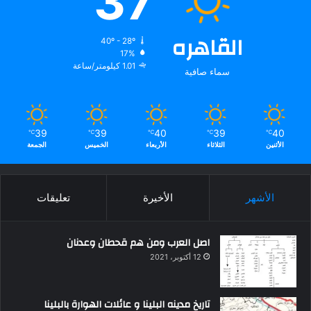
37
القاهره
40º - 28º
17%
1.01 كيلومتر/ساعة
سماء صافية
39
39
40
39
40
℃
℃
℃
℃
℃
الأثنين
الثلاثاء
الأربعاء
الخميس
الجمعة
الأشهر
الأخيرة
تعليقات
اصل العرب ومن هم قحطان وعدنان
12 أكتوبر، 2021
تاريخ مدينه البلينا و عائلات الهوارة بالبلينا