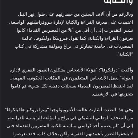
والكتابة
وبالرغم من أن آلاف السنين من حضارتهم على طول نهر النيل
اعتمدت على معرفة القراءة والكتابة لإدارة بيروقراطيتهم الواسعة،
تشير التقديرات إلى أن أقل من 1% من المصريين القدماء كانوا
يعرفون القراءة والكتابة، كما تقول فيرونيكا دوليكوفا، عالمة
المصريات في جامعة تشارلز في براغ ومؤلفة مشاركة في كتاب
“الكتابة”.
وأكدت “دوليكوفا”: “هؤلاء الأشخاص يشكلون العمود الفقري لإدارة
الدولة” يعمل الأشخاص المتعلمون في المكاتب الحكومية المهمة..
لقد احتفظ المصريون القدماء بسجلات دقيقة لكل شيء، ثم قاموا
بتخزينها في الأرشيف.
وفي هذا الصدد، أشارت عالمة الأنثروبولوجيا “بيترا بروكنر هافيلكوفا”
من المتحف الوطني التشيكي في براج والمؤلفة الرئيسية للدراسة،
إلى أن “لم يصمم أحد كراسي مناسبة للكتبة المصريين القدماء حتى
لا يلحقوا الضرر بأعمدتهم الفقرية ولكن بخلاف ذلك، فقد تعرضوا