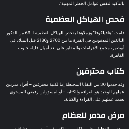
بالتأكيد لنفس عوامل الخطر المهنية”.
فحص الهياكل العظمية
قامت “هافيلكوفا” وزملاؤها بفحص الهياكل العظمية لـ 69 من الذكور
البالغين المدفونين في الفترة ما بين 2700 و2180 قبل الميلاد في
أبوصير، مجمع الأهرامات والمقابر على بعد أميال قليلة جنوب
القاهرة.
كتاب محترفين
وقد حددوا 30 من البقايا المحنطة إما لكتبة محترفين – أفراد مدربين
عملهم الوحيد هو القراءة والكتابة – أو لمسؤولين رفيعي المستوى
يعتمد عملهم على القراءة والكتابة.
مرض مدمر للعظام
وبحسب التحليل، عانى الكثير من الكتبة في أبوصير من هشاشة