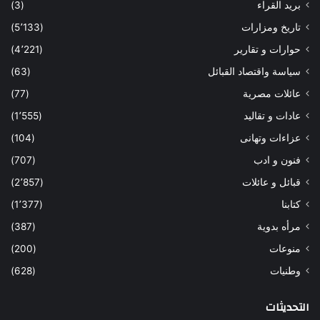
بريد القراء
(3)
تاريخ ومزارات
(5٬133)
حوارات و تقارير
(4٬221)
سياسة واقتصاد القبائل
(63)
عائلات مصرية
(77)
عادات و تقاليد
(1٬555)
عزاءات وتهانى
(104)
فنون و ادب
(707)
قبائل و عائلات
(2٬857)
كتابنا
(1٬377)
مرأه بدوية
(387)
منوعات
(200)
وطنيات
(628)
التحديثات