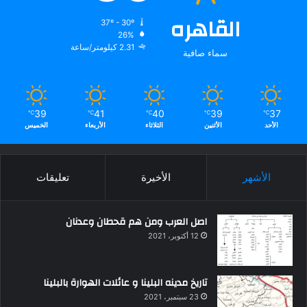
القاهره
37º - 30º
26%
2.31 كيلومتر/ساعة
سماء صافية
39
41
40
39
37
℃
℃
℃
℃
℃
الأحد
الأثنين
الثلاثاء
الأربعاء
الخميس
الأشهر
الأخيرة
تعليقات
اصل العرب ومن هم قحطان وعدنان
12 أكتوبر، 2021
تاريخ مدينه البلينا و عائلات الهوارة بالبلينا
23 سبتمبر، 2021