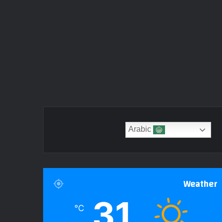
Arabic
Weather
31
℃