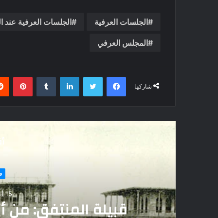
الجلسات العرفية
الجلسات العرفية عند الق
المجلس العرفي
فيسبوك
تويتر
لينكدإن
بينتي
شاركها
أق
ق
15 أغسطس، 2023
قبيلة المنتفق: من 