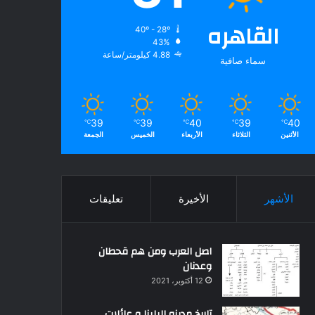
القاهره
40º - 28º
43%
4.88 كيلومتر/ساعة
سماء صافية
39
39
40
39
40
℃
℃
℃
℃
℃
الأثنين
الثلاثاء
الأربعاء
الخميس
الجمعة
الأشهر
الأخيرة
تعليقات
اصل العرب ومن هم قحطان
وعدنان
12 أكتوبر، 2021
تاريخ مدينه البلينا و عائلات