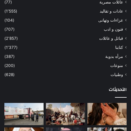
عائلات مصرية
(77)
عادات و تقاليد
(1٬555)
عزاءات وتهانى
(104)
فنون و ادب
(707)
قبائل و عائلات
(2٬857)
كتابنا
(1٬377)
مرأه بدوية
(387)
منوعات
(200)
وطنيات
(628)
التحديثات