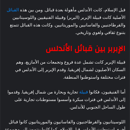
قبل الإسلام، كانت الأندلس مأهولة بعدة قبائل. ومن بين هذه
القبائل
الأصلية كانت قبيلة الإبربر (البربر) وقبيلة الفنيقيين واللوسيتانيين
والقرطاجنيين والفاسانيين والموريتانيين. وكانت هذه القبائل تتمتع
بتنوع ثقافي ولغوي وتاريخي.
الإبربر بين قبائل الأندلس
قبيلة الإبربر كانت تشمل عدة فروع وتجمعات من الأمازيغ، وهم
السكان الأصليون لشمال إفريقيا. وقدم الإبربر إلى الأندلس في
فترات مختلفة واستوطنوا المنطقة.
أما الفنيقيون، فكانوا
قبيلة
تجارية وبحارة من شمال إفريقيا. وقدموا
إلى الأندلس في فترات مبكرة وأسسوا مستوطنات تجارية على
طول الساحل الجنوبي للأندلس.
اللوسيتانيون والقرطاجنيون والفاسانيون والموريتانيون كانوا قبائل
أخرى استوطنت الأندلس قبل الإسلام. كما كانوا ينتمون إلى مجموعة