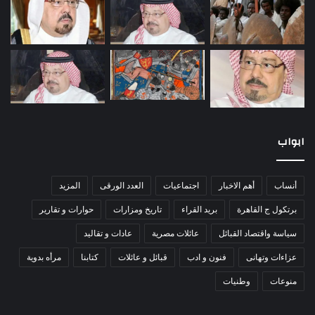
ابواب
أنساب
أهم الاخبار
اجتماعيات
العدد الورقى
المزيد
برتكول ج القاهرة
بريد القراء
تاريخ ومزارات
حوارات و تقارير
سياسة واقتصاد القبائل
عائلات مصرية
عادات و تقاليد
عزاءات وتهانى
فنون و ادب
قبائل و عائلات
كتابنا
مرأه بدوية
منوعات
وطنيات