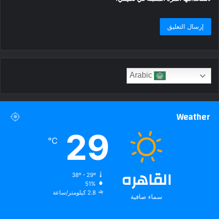
Arabic
Weather
29
℃
القاهره
38º - 29º
51%
2.8 كيلومتر/ساعة
سماء صافية