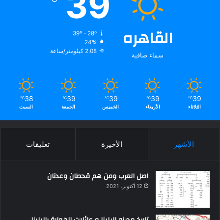
39
القاهره
39º - 28º
24%
2.08 كيلومتر/ساعة
سماء صافية
38
39
39
39
39
℃
℃
℃
℃
℃
الثلاثاء
الأربعاء
الخميس
الجمعة
السبت
الأشهر
الأخيرة
تعليقات
اصل العرب ومن هم قحطان وعدنان
12 أكتوبر، 2021