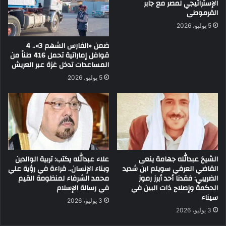
الإستراتيجي لمصر مع جابر
القرموطى
5 يوليو، 2026
ضمن «الفارس الشهم 3».. 4
قوافل إماراتية تحمل 416 طناً من
المساعدات تدخل غزة عبر العريش
5 يوليو، 2026
الشيخ عبدالله جهامة ينعى
علاء عبدالله يكتب: تربية الوالدين
القاضي العرفي سويلم ابن شديد
وبناء الإنسان.. قراءة في رؤية علي
الضريبي: فقدنا أحد أبرز رموز
محمد الشرفاء لمنظومة القيم
الحكمة وإصلاح ذات البين في
في رسالة الإسلام
سيناء
3 يوليو، 2026
3 يوليو، 2026