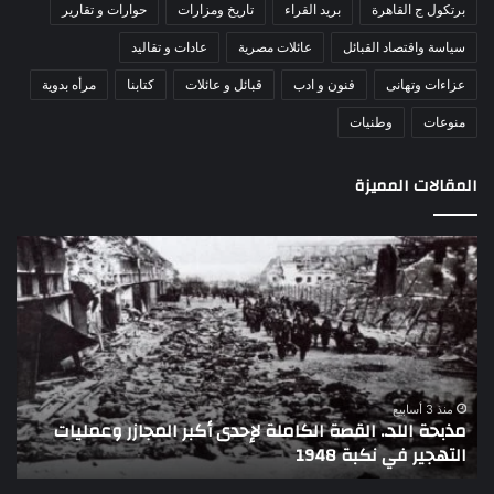
برتكول ج القاهرة
بريد القراء
تاريخ ومزارات
حوارات و تقارير
سياسة واقتصاد القبائل
عائلات مصرية
عادات و تقاليد
عزاءات وتهانى
فنون و ادب
قبائل و عائلات
كتابنا
مرأه بدوية
منوعات
وطنيات
المقالات المميزة
اللواء
الأ
دكتور
العا
راضي
للهل
عبدالمعطي
الأ
يكتب:
الإم
30
يتف
يونيو
مرك
ا
–
الع
منذ 3 أسابيع
اللواء دكتور راضي عبدالمعطي يكتب: 30 يونيو – 3 يوليو..
ا
3
الل
تاريخ لا يمحى من الذاكرة الوطنية المصرية
ا
يوليو..
لتع
تاريخ
تدف