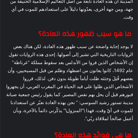
المدينة أن هذه العادة نابعة من أصل التعاليم الإسلامية الحنيفة من
جهة، ومن جهة أخرى، يعدّونها دليلاً على استعدادهم للموت في أي
وقت.
ما هو سبب ظهور هذه العادة؟
لا يوجد إجابة واضحة عن سبب ظهور هذه العادة، لكن هناك بعض
الروايات التاريخية التي تشير إلى أصولها. إحدى هذه الروايات تقول
إن الأشخاص الذين فروا من الأندلس بعد سقوط مملكة “غرناطة”
عام 1492، كانوا يعانون من اضطهاد وظلم من قبل المسيحيين، وأن
بعضهم قُتِلَ وجثثه ظلت أياماً طويلة بدون دفن. لذلك، قرروا
الأشخاص الذين ظلوا على قيد الحياة في المغرب العربي، أن يجهزوا
قبورهم قبل أن يحل بهم نفس المصير. كما يقول رئيس جمعية صيانة
مدينة تستور رشيد السوسي: ” نحن بهذه العادة نعبّر عن استعدادنا
للموت في أيّ وقت، فهذا \”المنزول\” يذكّرني دائماً بالآخرة، وبأن
أعمل صالحاً لملاقاة ربّي”.
ما هي فوائد هذه العادة؟