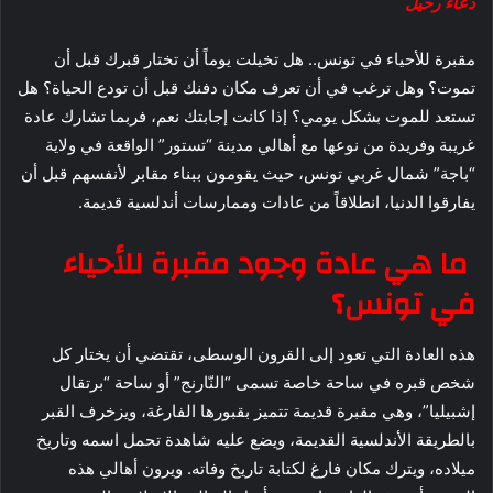
دعاء رحيل
مقبرة للأحياء في تونس.. هل تخيلت يوماً أن تختار قبرك قبل أن
تموت؟ وهل ترغب في أن تعرف مكان دفنك قبل أن تودع الحياة؟ هل
تستعد للموت بشكل يومي؟ إذا كانت إجابتك نعم، فربما تشارك عادة
غريبة وفريدة من نوعها مع أهالي مدينة “تستور” الواقعة في ولاية
“باجة” شمال غربي تونس، حيث يقومون ببناء مقابر لأنفسهم قبل أن
يفارقوا الدنيا، انطلاقاً من عادات وممارسات أندلسية قديمة.
ما هي عادة وجود مقبرة للأحياء
في تونس؟
هذه العادة التي تعود إلى القرون الوسطى، تقتضي أن يختار كل
شخص قبره في ساحة خاصة تسمى “النّارنج” أو ساحة “برتقال
إشبيليا”، وهي مقبرة قديمة تتميز بقبورها الفارغة، ويزخرف القبر
بالطريقة الأندلسية القديمة، ويضع عليه شاهدة تحمل اسمه وتاريخ
ميلاده، ويترك مكان فارغ لكتابة تاريخ وفاته. ويرون أهالي هذه