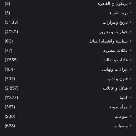
برتكول ج القاهرة
(3)
بريد القراء
(3)
تاريخ ومزارات
(5٬133)
حوارات و تقارير
(4٬221)
سياسة واقتصاد القبائل
(63)
عائلات مصرية
(77)
عادات و تقاليد
(1٬555)
عزاءات وتهانى
(104)
فنون و ادب
(707)
قبائل و عائلات
(2٬857)
كتابنا
(1٬377)
مرأه بدوية
(387)
منوعات
(200)
وطنيات
(628)