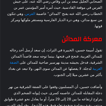
الصحابي الجليل سعد بن أبي وقاص رضي الله عنه، على جيش
الفرس في موقعة القادسية. حيث أمره أمير المؤمنين عمر بن
الخطاب رضي الله عنه بفتح “المدائن” عاصمة
الفرس
. وهي تتكون
من سبع مدائن، وهي درة الديار الفارسية ومستقر ملوكها ومركز
قوتها.
معركة المدائن
تقول أميمة حسين، الخبيرة في التراث، إن سعد أرسل أحد رجاله
للمدائن الغربية، فنجح في فتحها. بينما توجه سعد قاصداً المدائن
الشرقية، فدخل بجيشه مدينة بهرسير ضاحية للمدائن على
الضفة
الغربية
لدجلة. لا يفصلها عن المدائن سوى النهر، ولا تبعد عن بغداد
بأكثر من عشرين ميلا إلى الجنوب.
وأضافت حسين، أن المسلمون وقفوا على الضفة الشرقية من نهر
دجلة المقابله للمدائن عاصمه كسرى. حيث إيوانه الضخم الذي
يتراوح ارتفاعه ما بين 28 إلى 29 متراً، أو ما يعادل نحو عشرة طوابق
وينتهي بقبة بيضاوية ضخمة تعلو فوق هذه الأشجار. وقد أوقد الفرس