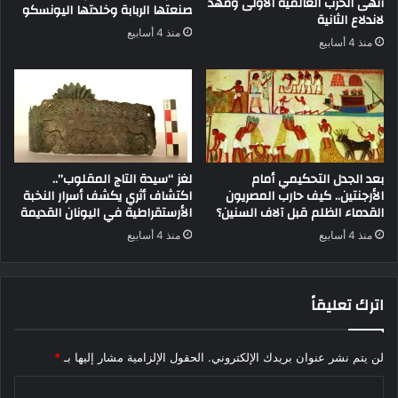
أنهى الحرب العالمية الأولى ومهد
صنعتها الربابة وخلدتها اليونسكو
لاندلاع الثانية
منذ 4 أسابيع
منذ 4 أسابيع
بعد الجدل التحكيمي أمام
لغز “سيدة التاج المقلوب”..
الأرجنتين.. كيف حارب المصريون
اكتشاف أثري يكشف أسرار النخبة
القدماء الظلم قبل آلاف السنين؟
الأرستقراطية في اليونان القديمة
منذ 4 أسابيع
منذ 4 أسابيع
اترك تعليقاً
لن يتم نشر عنوان بريدك الإلكتروني.
الحقول الإلزامية مشار إليها بـ
*
ا