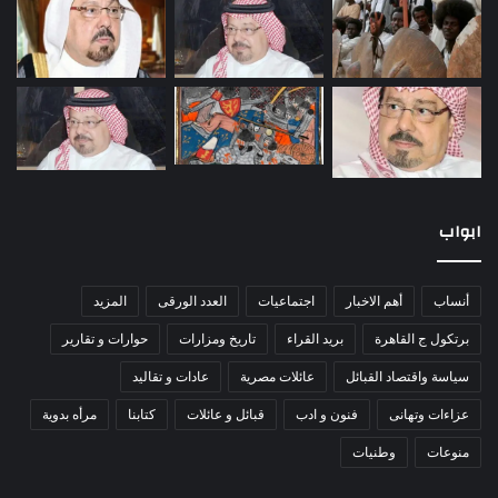
ابواب
أنساب
أهم الاخبار
اجتماعيات
العدد الورقى
المزيد
برتكول ج القاهرة
بريد القراء
تاريخ ومزارات
حوارات و تقارير
سياسة واقتصاد القبائل
عائلات مصرية
عادات و تقاليد
عزاءات وتهانى
فنون و ادب
قبائل و عائلات
كتابنا
مرأه بدوية
منوعات
وطنيات