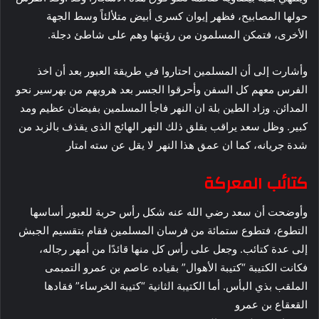
حولها المصابيح، فظهر إيوان كسرى أبيض متلألئاً وسط الجهة
الأخرى، فتمكن المسلمون من رؤيتها وهم على شاطئ دجلة.
وأشارت إلى أن المسلمين احتاروا في طريقة العبور بعد أن اخذ
الفرس معهم كل السفن وأحرقوا الجسر بعد هروبهم من بهرسير نحو
المدائن. وزاد الطين بلة ان النهر فاجأ المسلمين بفيضان عظيم ومد
كبير. وظل سعد يراقب بقلق ذلك النهر الهائج الذى يقذف بالزبد من
شدة جريانه، كما ان عمق هذا النهر لا يقل عن سته امتار
كتائب المعركة
وأوضحت أن سعد رضي الله عنه شكل رأس حربة للعبور أساسها
التطوع، فتطوع ستمائة من فرسان المسلمين فقام بتقسيم الجبش
إلى عدة كتائب. وجعل على رأس كل منها قائدًا من أمهر رجاله،
فكانت الكتيبة “كتيبة الأهوال” بقياده عاصم بن عمرو التمبمى
الملقب بذي البأس. أما الكتيبة الثانية “كتيبة الخرساء” فقادها
القعقاع بن عمرو