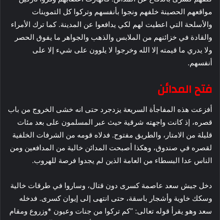
مواقعهم الحصينة خلفهم ونجوا بأنفسهم وتركوا كل التموينات
والأسلحة التي اعطيت لهم لكي يدافعوا عن المدينة. كما ترك الأمراء
والقادة في خزائنهم من الملابس والذهب والجواهر ما يفوق الحصر
ولا يدري ما قيمته إلا الله وخرجوا لا يلوون على شيء إلا على
أنفسهم.
فتح المدائن
أفزعت هذه المفاجأة السريعة يزدجرد حتى انه خشى الخروج من باب
قصره، إذ كانت واجهته شرقية حيث عبر المسلمون على بعد مئات
قليلة من الامتار، والطريق مفتوح. فدلاه قومه من الشرفات الخلفية
لقصره في صندوق، وهكذا أصبحت المدائن خالية من المدافعين ومن
الناس عدا البسطاء من العامة الذين لم يجدوا فرصة للهروب.
دخل جيش سعد عاصمة كسرى دون قتال، وساروا في طرقات خالية
وسكك خاوية وأشجار باسقة، حتى انتهى إلى إيوان كسرى. فدخله
سعد وهو يقرأ قوله تعالى: “كم تركوا من جنات وعيون *وزروع ومقام