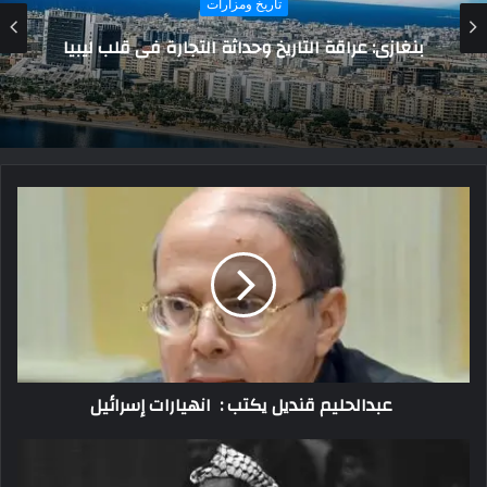
فتح حمص.. كيف سقطت أهم القواعد البيزنطية
في الشام بيد المسلمين؟
عبدالحليم قنديل يكتب : انهيارات إسرائيل