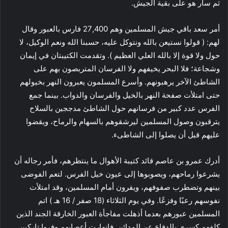
ثم سار هو على بقية الجيش.
أمر سعد باقي جيش المسلمين وهم 27,400 فارس بالعبور وقال
لهم: ( قولوا نستيعن بالله ونتوكل عليه، حسبنا الله ونعم الوكيل، لا
حول ولا قوة إلا بالله العلي العظيم ). وتقدمت الكتيبتان في إيمان
وشجاعة؛ فلا البحر يخيفهم ولا الفرسان المتربصون بهم على
الشاطئ الآخر يرهبونهم. وأسرع المسلمون يعبرون النهر بخيولهم
حتى امتلأت صفحة النهر بالخيل والفرسان والدواب. بينما جمع
الفرس عدد كبير من فرسانهم حول الشاطئ مدججين بالسلاح
يترقبون وصول المسلمين ليرشقوهم بالسهام والرماح، ويقضوا
عليهم قبل أن يصلوا إلى الشاطىء.
أدرك عمرو بن عاصم قائد كتيبة الأهوال ما ينتظرهم، فأمر رجاله أن
يشرعوا رماحهم، ويصوبوها إلى عيون خيل الفرس. لتعم الفوضى
بينهم وتضطرب صفوفهم، ويفرون أمام المسلمين، وقد امتلأت
نفوسهم رعبًا وفزعًا. وفي يوم الثلاثاء (18 صفر / 16 هـ ) اتم
المسلمين عبورهم بعدما أذهلت مفاجأة العبور الخارقة الجند الذين
كلفهم كسرى بالدفاع عن المدائن. فانهارت أعصابهم وفروا تاركين