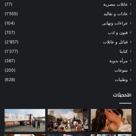
عائلات مصرية
(77)
عادات و تقاليد
(1٬555)
عزاءات وتهانى
(104)
فنون و ادب
(707)
قبائل و عائلات
(2٬857)
كتابنا
(1٬377)
مرأه بدوية
(387)
منوعات
(200)
وطنيات
(628)
التحديثات