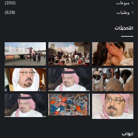
منوعات
(200)
وطنيات
(628)
التحديثات
ابواب