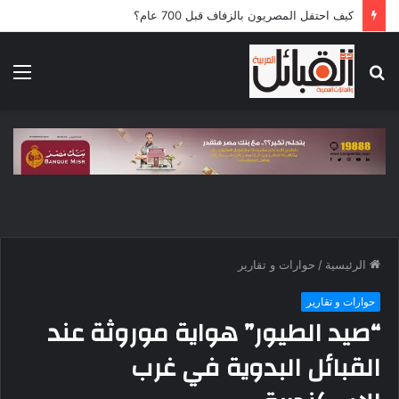
كيف احتفل المصريون بالزفاف قبل 700 عام؟
بحث
الق
عن
الرئيسية
/
حوارات و تقارير
حوارات و تقارير
“صيد الطيور” هواية موروثة عند
القبائل البدوية في غرب