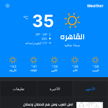
Weather
35
℃
القاهره
38º - 28º
26%
1.77 كيلومتر/ساعة
سماء صافية
43
41
39
38
38
℃
℃
℃
℃
℃
السبت
الأحد
الأثنين
الثلاثاء
الأربعاء
الأشهر
الأخيرة
تعليقات
اصل العرب ومن هم قحطان وعدنان