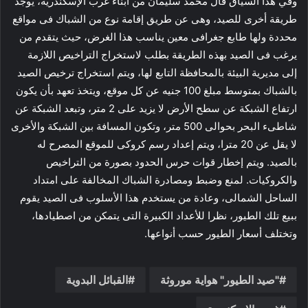
وفي هذا السياق قال محمد سليمان من أبناء غرب الإسكندرية، يوجد
طريقة أخرى للصيد، وهى عن طريق إقامة نوع من الشباك فى مواقع
محددة ولها طابع جغرافى معين يناسب هذا الغرض، حيث يتقدم من
يرغب فى الصيد بهذه الطريقة بطلب لاستخراج التراخيص اللازمة
إلى مديرية البيئة بالمحافظة التابع لها، ويتم استخراج ترخيص الصيد
بالشباك بمتوسط مبلغ 100 جنيه عن كل موقع، ويتخذ تعهد بأن يكون
ارتفاع الشبكة عن سطح الأرض لا يزيد على 2 متر، وتبعد الشبكة عن
شاطىء البحر بحوالى 500 متر، وتكون المسافة بين الشبكة والأخرى
لا يقل عن 20 مترا، ويتم إعداد رسم كروكى للموقع المصرح له
بالصيد. ويتم إخطار قوات حرس الحدود بصورة من التراخيص
والكروكيات. لمنع وضبط ومصادرة الشباك المخالفة على امتداد
الساحل الشمالى، وعادة من يستخدم هذا الأسلوب فى الصيد يقوم
ببيع تلك الطيور، نظرا للأعداد الكبيرة التى يتمكن من اصطيادها،
وتختلف أسعار الطيور حسب أنواعها.
"صيد الطيور" هواية موروثة
القبائل البدوية