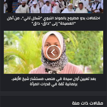
احتفالات بدو مطروح بالمولد النبوي "شكل تاني".. من أكل
"العصيدة" إلى "داق- داق"
بعد تعيين أول سيدة في منصب مستشار شيخ الأزهر..
برلمانية ثقة في قدرات المرأة
مقالات ذات صلة