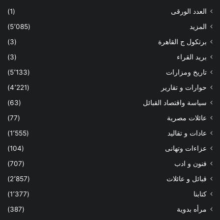
العدد الورقى
(1)
المزيد
(5٬085)
برتكول ج القاهرة
(3)
بريد القراء
(3)
تاريخ ومزارات
(5٬133)
حوارات و تقارير
(4٬221)
سياسة واقتصاد القبائل
(63)
عائلات مصرية
(77)
عادات و تقاليد
(1٬555)
عزاءات وتهانى
(104)
فنون و ادب
(707)
قبائل و عائلات
(2٬857)
كتابنا
(1٬377)
مرأه بدوية
(387)