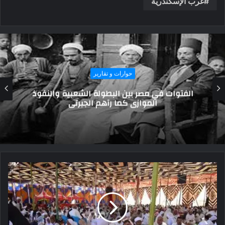
غرب الإسكندرية
حوارات و تقارير
خسائر فادحة واستبعاد روسيا من نظام سويفت
العالمي..تأثير قرار حرب أوكرانيا وموسكو