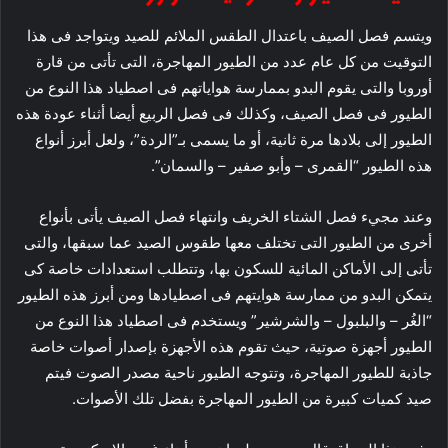
ويتسم فصل الصيف باعتدال الطقس الملائم للصيد ويتواجد فى هذا
التوقيت من كل عام عدد من الطيور المهاجرة، التى تأتى من قارة
أوروبا والتى يقوم البدو بممارسة هواياتهم فى اصطياد هذا النوع من
الطيور فى فصل الصيف، وكذلك فى فصل الربيع أيضا أثناء عودة هذه
الطيور إلى بلادها مرة ثانية، أو ما يسمى بـ”الردة”، ولعل أبرز أنواع
هذه الطيور “القمرى – وأبو صفير – والسمان”.
وعند مجيء فصل الشتاء الخريف وانتهاء فصل الصيف يأتى بأنواع
أخرى من الطيور التى تختلف معها طقوس الصيد عما سبقها، والتى
تأتى إلى الأماكن المائية للسكون بها، وتتطلب استعدادات خاصة كى
يتمكن البدو من ممارسة هوايتهم فى اصطيادها ومن أبرز هذه الطيور
“الغُر – والبلبول – والشرشير” ويستخدم فى اصطياد هذا النوع من
الطيور أجهزة صوتية، حيث تقوم هذه الأجهزة بإصدار أصوات خاصة
جاذبة للطيور المهاجرة، وتتوجه الطيور ناحية مصدر الصوت فيتم
صيد كميات كبيرة من الطيور المهاجرة بفضل تلك الأصوات.