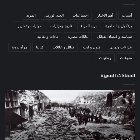
أنساب
أهم الاخبار
اجتماعيات
العدد الورقى
المزيد
برتكول ج القاهرة
بريد القراء
تاريخ ومزارات
حوارات و تقارير
سياسة واقتصاد القبائل
عائلات مصرية
عادات و تقاليد
عزاءات وتهانى
فنون و ادب
قبائل و عائلات
كتابنا
مرأه بدوية
منوعات
وطنيات
المقالات المميزة
اللواء
الأ
دكتور
العا
راضي
للهل
عبدالمعطي
الأ
يكتب:
الإم
30
يتف
يونيو
مرك
ا
–
الع
منذ 4 أسابيع