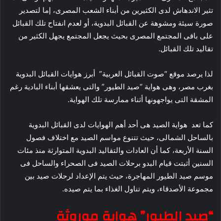
تثير الاندهاش لدى الكثيرين من أبناء الشعب المصرى، إما لتصدير
صورة سيئة ومشوهة عن القبائل البدوية، أو لعدم انفتاح تلك القبائل
على باقى المجتمع المصرى بحيث يجعل المجتمع يجهل الكثير من
تقاليد تلك القبائل.
لذا يرصد موقع “صوت القبائل العربية” أبرز هوايات القبائل البدوية
بغرب مصر، وهى هواية “صيد الطيور” والتى يعشقها أبناء البادية رغم
المشقة التى يواجهونها أثناء ممارسة تلك الهواية.
كما تعد هواية الصيد هى أحد أهم الهوايات لدى القبائل البدوية
بالساحل الشمالى، حيث تتنوع مواسم الصيد مع اختلاف فصول
السنة الأربعة، كما أن العادات والتقاليد البدوية المتوارثة منذ مئات
السنين أثبتت قيام البدو برحلات الصيد فى الصحراء والساحل فى
موسم صيد الطيور المهاجرة، حيث يتم الإعداد لرحلات صيد بين
مجموعة الأصدقاء، ويتم تناول الغذاء بما يتم صيده.
“صيد الطيور” هواية موروثة