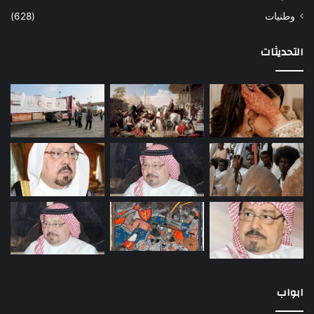
وطنيات
(628)
التحديثات
ابواب