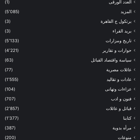
العدد الورقى
(1)
المزيد
(5٬085)
برتكول ج القاهرة
(3)
بريد القراء
(3)
تاريخ ومزارات
(5٬133)
حوارات و تقارير
(4٬221)
سياسة واقتصاد القبائل
(63)
عائلات مصرية
(77)
عادات و تقاليد
(1٬555)
عزاءات وتهانى
(104)
فنون و ادب
(707)
قبائل و عائلات
(2٬857)
كتابنا
(1٬377)
مرأه بدوية
(387)
منوعات
(200)