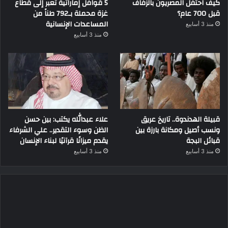
كيف احتفل المصريون بالزفاف
5 قوافل إماراتية تعبر إلى قطاع
قبل 700 عام؟
غزة محملة بـ792 طناً من
المساعدات الإنسانية
منذ 3 أسابيع
منذ 3 أسابيع
قبيلة الهدندوة.. تاريخ عريق
علاء عبدالله يكتب: بين حسن
ونسب أصيل ومكانة بارزة بين
الظن وسوء التقدير.. علي الشرفاء
قبائل البجة
يقدم ميزانًا قرآنيًا لبناء الإنسان
منذ 3 أسابيع
منذ 3 أسابيع