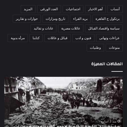
أنساب
أهم الاخبار
اجتماعيات
العدد الورقى
المزيد
برتكول ج القاهرة
بريد القراء
تاريخ ومزارات
حوارات و تقارير
سياسة واقتصاد القبائل
عائلات مصرية
عادات و تقاليد
عزاءات وتهانى
فنون و ادب
قبائل و عائلات
كتابنا
مرأه بدوية
منوعات
وطنيات
المقالات المميزة
اللواء
الأ
دكتور
العا
راضي
للهل
عبدالمعطي
الأ
يكتب:
الإم
30
يتف
يونيو
مرك
ا
–
الع
منذ 3 أسابيع