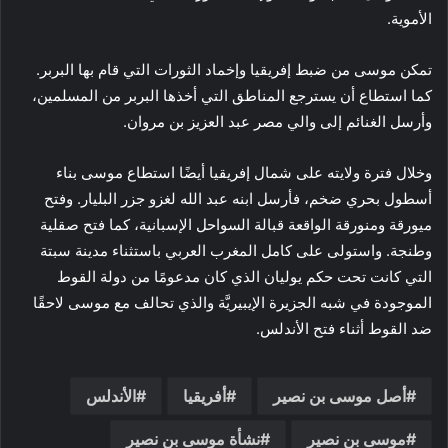
الأموية.
تمكن موسى من ضبط إفريقيا وإخماد الثورات التي قام بها البربر.
كما استطاع أن يسترجع المناطق التي أخذها البربر من المسلمين،
وأرسل الغنائم إلى والي مصر عبد العزيز بن مروان.
وخلال فترة ولايته على شمال إفريقيا أيضًا استطاع موسى بناء
أسطول بحري ضخم، فأرسل ابنه عبد الله لغزو جزر البليار. وفتح
ميورقة ومنورقة الواقعة قبالة السواحل الإسبانية، كما فتح صقلية
وطنجة. واستولى على كامل المغرب العربي باستثناء مدينة سبتة
التي كانت تحت حكم يوليان الذي كان مدعومًا من دولة القوط
الموجودة في شبه الجزيرة الإيبيريَّة والذي تحالف مع موسى لاحقًا
ضد القوط أثناء فتح الأندلس.
أصل موسى بن نصير
أفريقيا
الأندلس
موسى بن نصير
نشأة موسى بن نصير