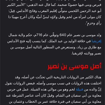
قبرص وبنى فيها حصونًا ضخمة. كما قال عنه الذهبي: “الأمير الكبير
أبو عبد الرحمن اللخمي متولِّي إقليم المغرب وفاتح الأندلس. قِيلَ:
كان مولى امرأة من لخم وقيل ولاؤه لبنيِّ أميَّة وكان أعرج مهيبًا ذا
رأي وحزمٍ”.
ولد موسى بن نصير عام 640 وتوفِّي عام 716م، حكم ولاية شمال
إفريقيا
في خلافة الوليد بن عبد الملك. كما ينسب إليه فتح الأندلس
مع طارق بن زياد، ونستعرض في السطور التالية أصل موسى بن
نصير وولايته لإفريقيا.
أصل موسى بن نصير
هناك الكثير من الروايات التاريخية التي تحدَّثت عن أصله، وقد
اختلفت هذه الروايات في نسب موسى وأصله. فبعض الروايات تقول
إنَّ والده من
قبيلة
لخم وهو من موالي هذه القبيلة. عمل في حرس
معاوية بن أبي سفيان في الشام. وقيلَ كان أحد عناصر الشرطة عند
معاوية بن أبي سفيان في فترة خلافة عمر بن الخطاب وعثمان بن