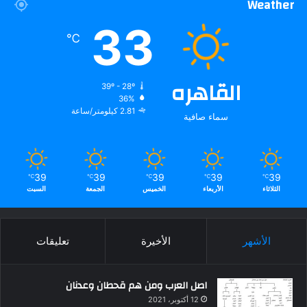
Weather
33
℃
القاهره
39º - 28º
36%
2.81 كيلومتر/ساعة
سماء صافية
39
39
39
39
39
℃
℃
℃
℃
℃
الثلاثاء
الأربعاء
الخميس
الجمعة
السبت
الأشهر
الأخيرة
تعليقات
اصل العرب ومن هم قحطان وعدنان
12 أكتوبر، 2021