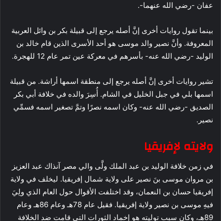
عفان -رضي الله عنهما-.
بينما تقول روايات أخرى إنَّ أصله يرجع إلى قبيلة بكر بن وائل العربية
المعروفة. وأنَّ نصير والد موسى هو أحد الأسرى الذين قام خالد بن
الوليد -رضي الله عنه- بأسرهم في معركة عين تمر عام 12 للهجرة.
تشير روايات أخرى إنَّ أصله يرجع إلى منطقة اسمها أراشة. من قبيلة
اسمها بلي في جبل الخليل في الشام. أُسِرَ والده في خلافة أبي بكر
الصديق -رضي الله عنه- وكان اسمه نصرًا وتمَّ تصغير اسمه فسمِّي
نصير.
ولايته لإفريقيا
في زمن خلافة الوليد بن عبد الملك ولَّى والي مصر آنذاك عبد العزيز
بن مروان موسى بنَ نصير على ولاية شمال إفريقيا. ليخلف في ولاية
إفريقيا حسان بن النعمان، وقد اختلفت الأقوال حول العام الذي ولِيَ
فيهِ موسى بن نصير ولاية إفريقيا. فقيل عام 78هـ وعام 86هـ وعام
89هـ، وكان سبب توليته هو إخماد الثورات التي قامت ضد الخلافة