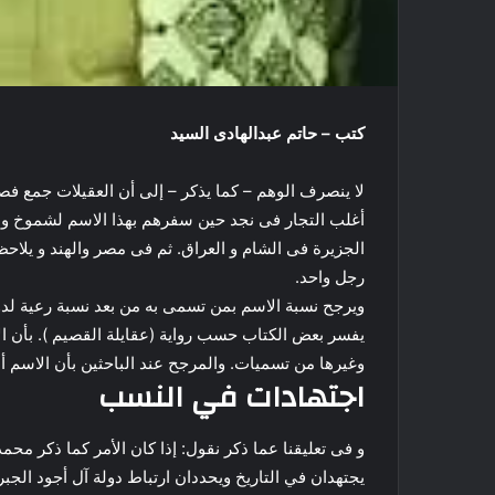
كتب – حاتم عبدالهادى السيد
لا ينصرف الوهم – كما يذكر – إلى أن العقيلات جمع فصي
أغلب التجار فى نجد حين سفرهم بهذا الاسم لشموخ و
الجزيرة فى الشام و العراق. ثم فى مصر والهند و يلاحظ
رجل واحد.
ويرجح نسبة الاسم بمن تسمى به من بعد نسبة رعية لدوي
يفسر بعض الكتاب حسب رواية (عقايلة القصيم ). بأن ال
وغيرها من تسميات. والمرجح عند الباحثين بأن الاسم أط
اجتهادات في النسب
و فى تعليقنا عما ذكر نقول: إذا كان الأمر كما ذكر م
يجتهدان في التاريخ ويحددان ارتباط دولة آل أجود الجبري