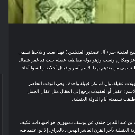
ح لعقيلة جبر ( آل عصفور العقيليين ) فهذا بعيد. و يلاحظ تسمى
عز ومكارم ونسب وزهو دولة مقاطعة عقيلة حيث قد غمر شمال
 تسمى من بعدهم بهذا الاسم أسر و قبائل أخلاط و ليسوا أبناء
لات عقيلة. وإن لم تكن قبيلة واحدة ، وفى الوقت الحاضر
اسم : عقيل أو العقيلات يرجع إلى العقال مثل عقال الجمل
لقت تسميته أيام الدولة العقيلية.
حمد بن عبد الله بن جثلان عن يوسف دمنهوري هو اجتهادات. فكيف
ة العقيلية بآخر القرن العاشر الهجرى بالعراق. إلا لو اعتمد فيه