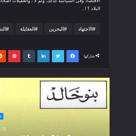
الاقتصاد وفى السياسة كذلك. ولم
لا ، والعقيلات أصحاب
البلاد ؟ ! .
الاجتهاد
البحرين
العقايلة
الن
فيسبوك
تويتر
لينكدإن
بينتي
شاركها
أق
1 سبتمبر، 2023