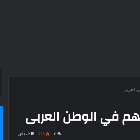
ن العربى
رهم في الوطن العربى
0
715
2 دقائق