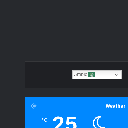
Arabic
Weather
25
℃