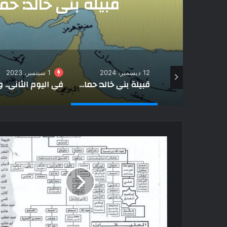
في اليوم الثاني.. وز
القبائل والع
1 سبتمبر، 2023
23 فبراير، 2024
قبيلة بني خالد: حماة الصحراء وورثة التراث
في اليوم الثاني.. وزيرة التضامن تلتقي مشايخ القبائل والعواقل بشمال سيناء