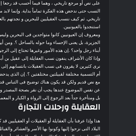
على نص أو مرجع تاريخي ، وهما فيما أحسب قد رجعا إلى
النسب حتى ندحض هذه الفكرة تماماً بداية. وإنما لابد
تاريخي. ثم كيف ننسب العقيليين للبحرين و نجدتهم بال
استنجدوا بالعيونيين.
ومعروف إن العيونيين كانوا متواجدين فى البحرين وليس
الجزيرة، بل يعنى الإحساء وما حوله بالساحل ؟. ومن أين
أبناء رجل واحد؟ .
إن هذه الأمور وغيرها تحتاج إلى الرجو
وإذا كان الأشراف ينفون نسب العقايلة إلى عقيل بن أ
نرى كثيرين لا يقرون فى نسب العقيلات بانتسابهم إلى ع
أم التسمية مختلفة لقبيلتين مختلفتين ؟. إن الذى يدحض 
مع نص قديم ولكن قد يكون هناك توضيح فى التباس قد يت
عن نفس الموضوع عندها يجب أن نقر بصحة المصدر و بالحت
بل ومتأخرة جداً بعد الرجوع إلى الرواة و الكبار و المعمر
العقايلة ورحلات التجارة
هذا وإذا عرفنا بأن العقايلة أو العقيلات أو العقيليين قد 
البلاد التى نزحوا إليها وكونوا بها الأسر والعشائر وال