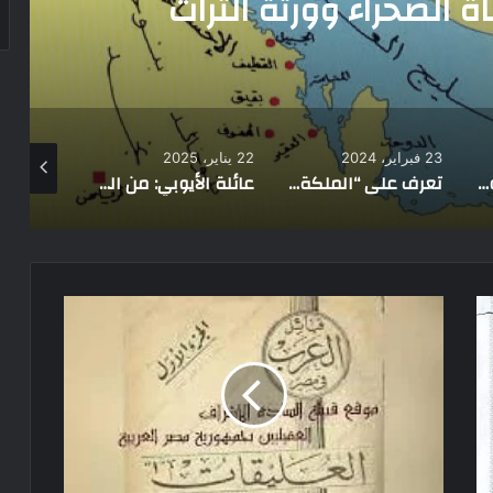
يرة التضامن تلتقي مشايخ
واقل بشمال سيناء
22 يناير، 2025
2 يناير، 2026
12 ديسمبر، 2024
تعرف على “الملكة تينهينان” ملكة قبائل الطوارق.. وهذا السبب الحقيقي وراء اللثام
عائلة الأيوبي: من القائد العسكري إلى المساهمات الثقافية والعلمية
الزير سالم.. بطل ملحمة الثأر والبطولة في التاريخ العربي