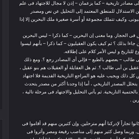
 مصادر تاريخية – كما يزعمان – إذن لا مجال للاجتهاد فى علم
 من الاستدلال للمنطق المعتمد إلى التحليل عن نص ومصدر
عيونى. وكيف
تتملك مجموعة أو أسرة صغيرة ملك البحرين إلا إذا
 فى الحجاز. وما معنى إن البحرين – كما ذكرا – ليس البحرين
 جاءا بذلك ؟ ثم كيف يكون العقيليون – كما ذكرا – بأنهم ليسوا
ع للتاريخ و ليس الأمر كلام على إطلاقه.
بى طالب – بعضهم بالطبع – فإلي أى المصادر رجع ؟. ومع ذلك
قيل بن أبى طالب ؟. ثم هل العقايلة أو العقيلات هم بنو عقيل ،
كل ذلك ويجيب عليه هو المراجع التاريخية القديمة فلا اجتهاد
خلل المصدر التاريخي ، أما إذا وجدنا أكثر من مصدر يتحدث
مية التاريخية. ثم يأتي التحليل والاجتهاد فى مرحلة تالية ،
ين .
كانوا تجاراً لإدركنا أنهم مترحلين. وإن كثيرين منهم قد أقاموا فى
قبائل. وربما وصل كثير منهم إلى مناصب رفيعة ومصر وأثروا فى