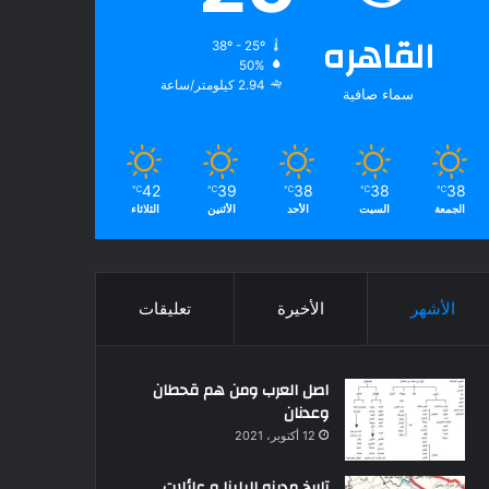
القاهره
38º - 25º
50%
2.94 كيلومتر/ساعة
سماء صافية
42
39
38
38
38
℃
℃
℃
℃
℃
الجمعة
السبت
الأحد
الأثنين
الثلاثاء
الأشهر
الأخيرة
تعليقات
اصل العرب ومن هم قحطان
وعدنان
12 أكتوبر، 2021
تاريخ مدينه البلينا و عائلات