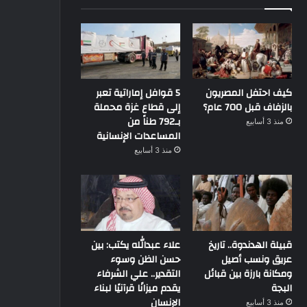
كيف احتفل المصريون
5 قوافل إماراتية تعبر
بالزفاف قبل 700 عام؟
إلى قطاع غزة محملة
بـ792 طناً من
منذ 3 أسابيع
المساعدات الإنسانية
منذ 3 أسابيع
قبيلة الهدندوة.. تاريخ
علاء عبدالله يكتب: بين
عريق ونسب أصيل
حسن الظن وسوء
حوارات و تقارير
ومكانة بارزة بين قبائل
التقدير.. علي الشرفاء
البجة
يقدم ميزانًا قرآنيًا لبناء
الإنسان
منذ 3 أسابيع