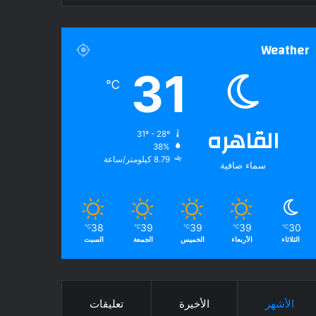
Weather
31
℃
القاهره
31º - 28º
38%
8.79 كيلومتر/ساعة
سماء صافية
38
39
39
39
30
℃
℃
℃
℃
℃
الثلاثاء
الأربعاء
الخميس
الجمعة
السبت
الأشهر
الأخيرة
تعليقات