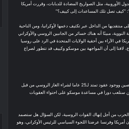
دول الأوروبية، مثل الصواريخ المضادة للدبابات، وقررت أمريكا
ند”: “كيف تصل تلك المساعدات إلى كييف؟”
ى منتقديها من الداخل عبر تكثيف دعمها لأوكرانيا، ومن الناحية
لنووية، مبينًا أنه هناك خسائر من الجانبين الروسي والأوكراني
يكا في الآراء بين أحقية الولايات المتحدة في الرد على روسيا
ع، لافتا إلى أن المواجهة بين موسكو وكييف قد تتطور لصراع
ونوه الخبير السياسي إلى التعاون الكبير بين روسيا والصين ووجود عقود تمتد لـ25 عاما لشراء الغاز الروسي من قبل
ين ستلعب دورا في مساعدة موسكو على احتواء العقوبات
مد الحرب من أجل إنهاك القوات الروسية، لكن السؤال هل ستصمد
أن أمريكا وفرنسا عرضتا اللجوء السياسي للرئيس الأوكراني، وهو