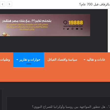
ف قبل 700 عام؟
عادات و تقاليد
سياسة واقتصاد القبائل
حوارات و تقارير
وطنيات
. هل تتطور المواجهة بين روسيا وأوكرانيا للصراع النووي؟