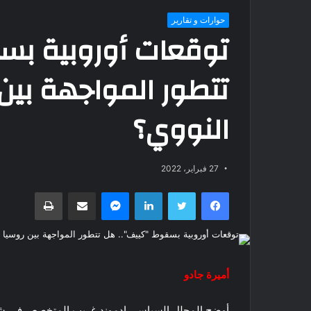
حوارات و تقارير
توقعات أوروبية بس
تتطور المواجهة بين 
النووي؟
27 فبراير، 2022
فيسبوك
تويتر
لينكدإن
ماسنجر
مشاركة عبر البريد
طباعة
أميرة جادو
أوضح المحلل السياسي إدموند غريب المتخصص في شؤون