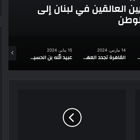
المصريين العالقين في لبنان إلى
لوطن
14 مارس، 2024
15 يناير، 2024
1 مايو، 2022
عين مياه طبيعية في وادي الراحة
القاهرة تجدد العهد: دعم لا يكل لفلسطين ورؤية ثابتة نحو حل الدولتين
عبيد الله بن الحسين المهدي: مؤسس الفاطميين وروح التجديد في العالم الإسلامي