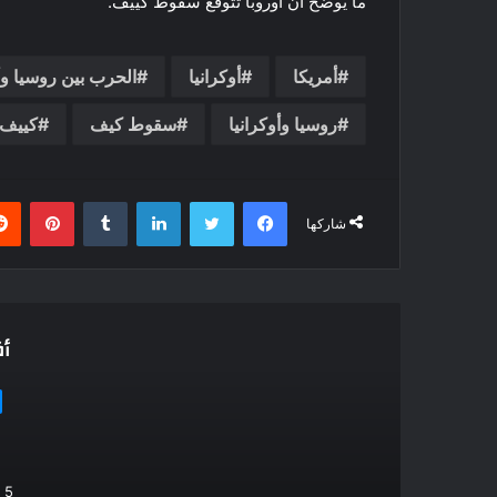
ما يوضح أن أوروبا تتوقع سقوط كييف.
أمريكا
أوكرانيا
الحرب بين روسيا وأو
روسيا وأوكرانيا
سقوط كيف
كييف
فيسبوك
تويتر
لينكدإن
بينتي
شاركها
أق
5 أكتوبر، 2024