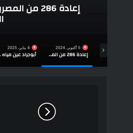
ي
إعادة 286 من 
ا
5 أكتوبر، 2024
4 يناير، 2025
العدوان الروسي على أوكرانيا .. المعارك تحتدم في خاركيف وموسكو تحشد على حدود دونيتسك
إعادة 286 من المصريين العالقين في لبنان إلى الوطن
أبوجراد 