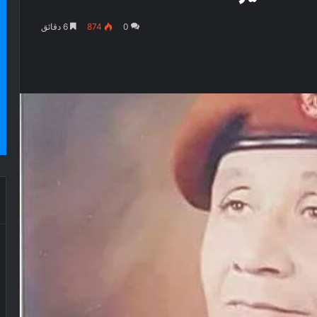
0
874
6 دقائق