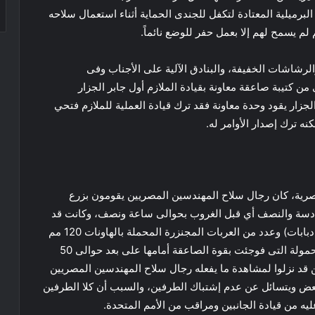
لبرميلية المعتادة لتكفل للجندى الحماية أثناء استعمال سلاحه
لم يسمح لهم إلا بعمل حفر للوضع نائماً.
 القائد الشاب توزيع أسلحته من الآربى جيه 7، والرشاشات الخفيفة، والبنادق الآلية على الأجناب وفى
ن كتيبة صاعقة معاونة بقيادة الملازم أول جابر الجزار
زار يقود وحدة معاونة فقد ترك قيادة العملية للملازم فتحي
نه ترك إصدار الأوامر له.
صرية، كان رجال سلاح المهندسين المصريين يقومون بزرع
سادسة والنصف أي قبل الغروب بحوالى ساعة ونصف، وكانت قد
وصلت القوة الإسرائيلية المكونة من فصيلة دبابات ( 3 دبابات) وعدد من العربات المجنزرة المحملة بالهاونات 120 مم
والرشاشات نصف البوصة بالإضافة إلى سرية مشاة محمولة التى فوجئت بقوة الصاعقة أمامها على بعد حوالى 50
لين قد نزلوا لمشاهدة ما يفعله رجال سلاح المهندسين المصريين
لبعض ويتسائل عن عدم إشتباك الطرفين، والسبب أن كلا الطرفين
ليه من قيادة الجانبين ومراقب من الأمم المتحدة.