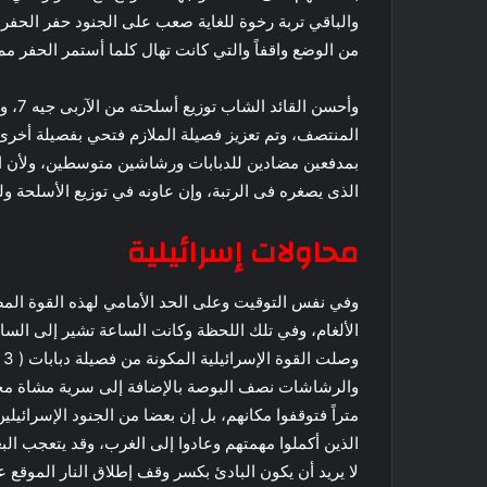
والباقي تربة رخوة للغاية صعب على الجنود حفر الحفر ا
من الوضع واقفاً والتي كانت تهال كلما أستمر الحفر مم 
وأحسن
المنتصف، وتم تعزيز فصيلة الملازم فتحي بفصيلة أخرى م
بمدفعين مضادين للدبابات ورشاشين متوسطين، ولأن الج
الذى يصغره فى الرتبة، وإن عاونه في توزيع الأسلحة ولك
محاولات إسرائيلية
وفي نفس التوقيت وعلى الحد الأمامي لهذه القوة الم
الألغام، وفي تلك اللحظة وكانت الساعة تشير إلى ال
متراً فتوقفوا مكانهم، بل إن بعضا من الجنود الإسرائي
الذين أكملوا مهمتهم وعادوا إلى الغرب، وقد يتعجب ا
لا يريد أن يكون البادئ بكسر وقف إطلاق النار الموقع ع