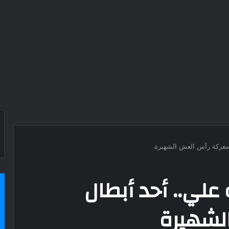
ل معركة رأس العش الشهيرة
 علي.. أحد أبطال
لشهيرة