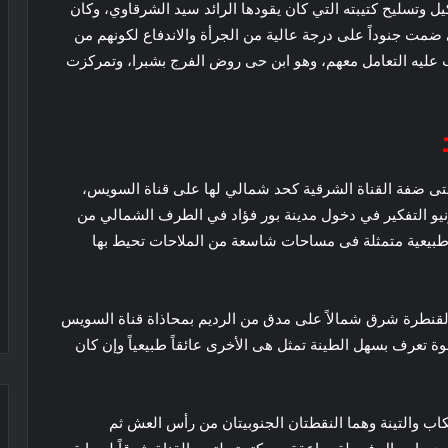
يل وتسليح كتيبته التي كان يقودها الرائد سيد الشرقاوي، وكان
تي ضمت جنوداً على درجة عالية من الجرأة والاندفاع لكونهم من
ب عليه التعامل معهم، وهو ابن حى روض الفرج بشبرا، وتمركزت
تى ضفة القناة الشرقية كحد شمالي لها على قناة السويس،
يو التفكير في دخول مدينة بور فؤاد في الطرف الشمالي من
 طبيعية متمثلة فى مساحات شاسعة من الملاحات تحيط بها
ير دورات من القنطرة شرق شمالاً على مدق من الرديم بمحاذاة قناة السويس
 تعرف بسهل الطينة تمثل هى الأخرى عائقاً طبيعياً وإن كان
لكاب والتينة وهما النقطتان الجنوبيتان من رأس العش ثم