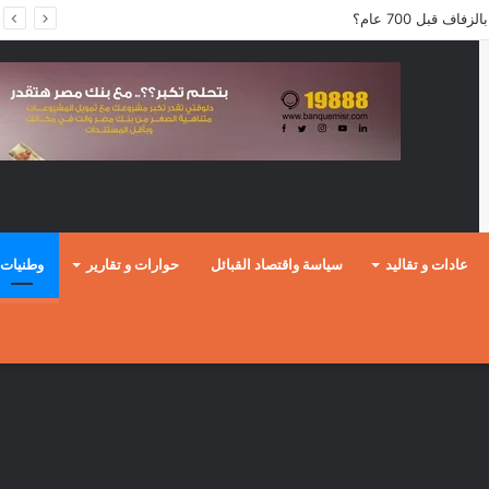
ف قبل 700 عام؟
عادات و تقاليد
سياسة واقتصاد القبائل
حوارات و تقارير
وطنيات