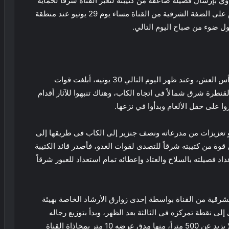
اوي بإرسال فصيلة صاعقة من كتيبته لتعبر القناة شرقاً لحماية
رجال سلاح المهندسين المصريين أثناء عملية زرع ألغام على الضفة الشرقية من القناة مساء يوم 29 يونيو عند منطقة
ول ضوء من صباح اليوم التالي.
وقد أهلت بشائر الصباح قبل التمكن من تلغيم منطقة رأس العش، وعند ظهر اليوم التالي 30 يونيه، أبلغت قوات
نطرة شرق شمالاً فى اتجاه الكاب، وهناك تنبهوا للآثار أقدام
 على حقل الألغام وبدأوا في نزعها.
 تعزيزات من مدرعاته ونصف جنزير إلى الكاب فى طريقها إلى
وة من كتيبته شرقاً للتصدى لقوات العدو، فأصدر قائد الكتيبة
اد فصيلته بالسلاح والعتاد وإعطائه تمام استعداد للعبور شرقاً
لشرقية من القناة بواسطة إحدى زوارق الأرشاد الخاصة بهيئة
 نقطة تمركزه في الثالثة بعد الظهر، وبدأ بتوزيع رجاله
بأسلحتهم على خط المواجهة المتوقع مع العدو والذي لا يزيد عن 500 متراً، منها مدق عرضه 10 متر بمحاذاة القناة