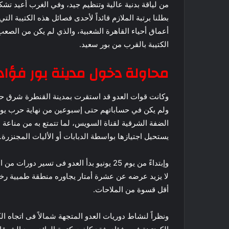
من لياقة بدنية عالية وتنظيم جيد، وفي الغرب أعيد تشك
بطلنا برتبة الملازم قائداً لأحدى فصائل هذه الكتيبة ال
أعماق أحياء القاهرة الشعبية، والذي لم يكن من الصع
الكتيبة بالقرب من بور سعيد.
محاولة دخول مدينة بور فؤاد
وكانت قوات العدو قد استقرت بمدينة القنطرة شرق ح
ولم يكن في حساباتهم حتى إسبوعين من نهاية حرب يون
الضفة الشرقية لقناة السويس، لما تتمتع به من مناعة
يستحيل اجتيازها بواسطة الدبابات أو الأليات المجنزرة.
وإبتداءً من يوم 25 يونيو بدأ العدو فى تس
لا يزيد عرضه عن عشرة أمتار يجاوره منطقة طميية رخوة
أقل قسوة من الملاحات.
ونظراً لنشاط دوريات العدو المتجهة شمالاً فى اتجاه ا