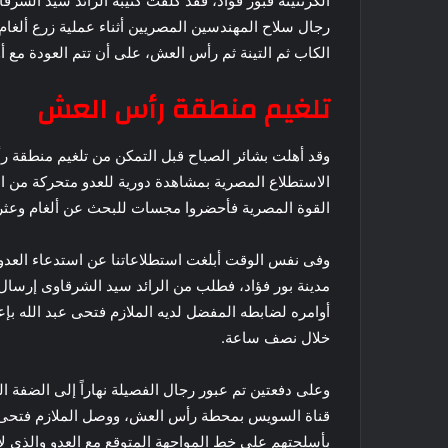
الكرنتينة فبور فؤاد، فقد كلفت كتيبة الرائد سيد الشرق
الكاب ثم التينة ثم رأس العش، على أن تتم العودة مع أ
تلغيم منطقة رأس العش
الاستطلاع المصرية بمشاهدة دورية للعدو متحركة من الق
القوة المصرية فأحضروا مجسات للبحث عن ألغام وعثروا
وفى نفس الوقت أبلغت استطلاعاتنا عن استدعاء العدو
مدينة بور فؤاد، فطلب من الرائد سيد الشرقاوى إرسال ق
أوامره لضابطه المفضل لديه الملازم فتحى عبد الله بإعد
خلال نصف ساعة.
وعلى دفعتين تم عبور رجال الفصيلة نهاراً إلى الضفة ا
قناة السويس بمحطة رأس العش، ووصل الملازم فتحى إلى