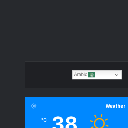
Arabic
Weather
38
℃