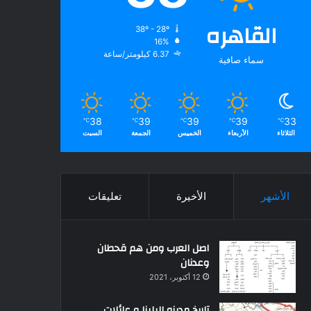
القاهره
38º - 28º
16%
6.37 كيلومتر/ساعة
سماء صافية
38
39
39
39
33
℃
℃
℃
℃
℃
الثلاثاء
الأربعاء
الخميس
الجمعة
السبت
الأشهر
الأخيرة
تعليقات
اصل العرب ومن هم قحطان
وعدنان
12 أكتوبر، 2021
تاريخ مدينه البلينا و عائلات