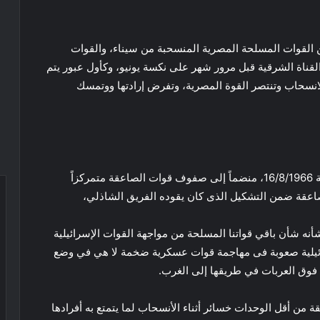
 القوات المسلحة المصرية المنسحبة من سيناء، والقوات
القناة الشرقية قبل مرور شهر على نكسة يونيو، وكأول عبور يتم
انسحاب وتنتصر القوة المصرية، وتفرض إرادتها ووتمسك
بدأ اللواء ا.ح فتحي عبد الله علي منذ تخرجه من الحربية 16/8/1966، منضماً إلى صفوف قوات الصاعقة متمركزاً
عقة ضمن التشكيل الذى كان يقوده الفريق الشاذلي،
، ولم تتح له الفرصة شأنه شأن باقي قواتنا المسلحة من مواجهة القوات الإسرائيلية
سرائيلية صعوبة فى مهاجمة قوات عسكرية ضخمة لا هي في وضع
فوق العربات في طريقها إلى الغرب.
من أقل الوحدات خسائر أثناء الأنسحاب لما يتمتع به أفرادها