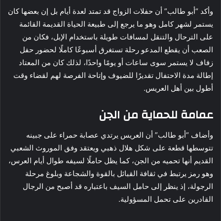
وأكد “أبو طالب” أن حفلات الزواج قد تمتد لعدة أيام بل إن بعضها كان
يستمر لشهر كامل وهو ما يرجع إلى طبيعة الحياة القديمة القائمة
على الترحال والتنقل لمسافات طويلة باستخدام الإبل، فكان من
الصعب أن يقطع المدعو رحلة تستغرق أسبوعًا كاملًا لحضور حفل
زفاف لا يستمر سوى ساعات أو يومًا واحدًا، لذلك كان من المعتاد
إطالة مدة الاحتفال تقديرًا للضيوف وإتاحة الفرصة لهم لقضاء وقت
أطول بين أهل العريس.
عمامة للحماية من الجن
وأضاف “أبو طالب” أن العريس يرتدي عصابة حمراء على جبينه
تتوسطها قطعة على شكل هلال ذهبي ويعتقد وفق الموروث الشعبي
القديم أنها تحميه من الجن، كما يظل حاملًا لسيفه طوال أيام العرس،
وهو رمز يرتبط في ثقافة القبائل بالقوة والشجاعة وبلوغ مرحلة
الرجولة، إذ ينظر إلى حامل السيف باعتباره قد أصبح من الرجال
القادرين على تحمل المسؤولية.