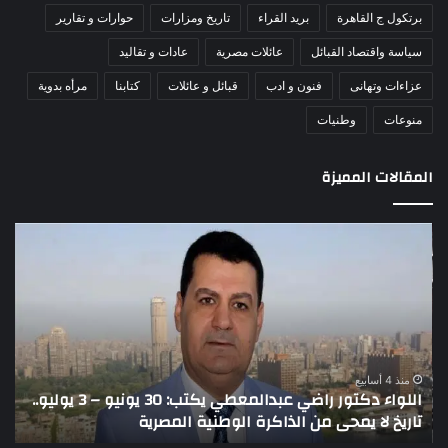
برتكول ج القاهرة
بريد القراء
تاريخ ومزارات
حوارات و تقارير
سياسة واقتصاد القبائل
عائلات مصرية
عادات و تقاليد
عزاءات وتهانى
فنون و ادب
قبائل و عائلات
كتابنا
مرأه بدوية
منوعات
وطنيات
المقالات المميزة
اللواء
الأ
دكتور
العا
راضي
للهل
عبدالمعطي
الأ
يكتب:
الإم
30
يتف
يونيو
مرك
ا
–
الع
منذ 4 أسابيع
اللواء دكتور راضي عبدالمعطي يكتب: 30 يونيو – 3 يوليو..
ا
3
الل
تاريخ لا يمحى من الذاكرة الوطنية المصرية
ا
يوليو..
لتع
تاريخ
تدف