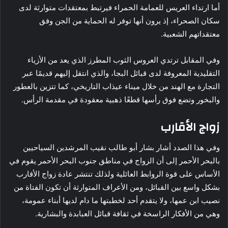
أما ارتداء العريس للعمامة الحمراء فيرتبط بمعتقدات متوارثة لدى
سكان الصحراء، إذ يرون أنها توفر له الحماية من الجن وفق
معتقداتهم الشعبية.
وفي المقابل ترتدي العروس الثوب المطرز الذي يعد من الأزياء
التقليدية المعروفة لدى قبائل البجا، والذي انتقل إليهم قديمًا عبر
التجارة مع الهند من خلال ميناء عيذاب التاريخي، كما تتزين بالعطور
والبخور وتضع فوق رأسها قطعًا ذهبية معقودة في مقدمة الرأس.
زواج الأقارب
وفي هذا الصدد أشار بشار أبو طالب نقيب المرشدين السياحيين
بالبحر الأحمر إلى أن الزواج في مناطق جنوب البحر الأحمر يقوم في
الأساس على قوة الروابط العائلية ولذلك تنتشر عادة زواج الأقارب
بشكل واسع بين القبائل، ومن الأعراف المتوارثة أن تكون الفتاة من
نصيب ابن عمها، ولا يتقدم أحد لخطبتها ما دام لديها أبناء عمومة،
وهي من الأفكار الراسخة في ثقافة قبائل العبابدة والبشارية.