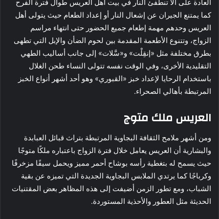
العادة على ألا تنطفئ النار في بيت أهل العريس طوال فترة الفرح
كما يمتنع الجيران عن إشعال النار أو إعداد الطعام حيث يتولى أهل
العريس وحدهم مهمة إطعام جميع الحضور حتى انتهاء مراسم
الزواج، وتتنوع الأطعمة المقدمة بين لحوم الضأن والإبل التي تطهى
بطرق مختلفة مثل «إنقِلْت» و«سَّلات» إلى جانب أساليب الطهي
التقليدية الأخرى، وفي الوقت نفسه تتولى النساء طحن الغلال
باستخدام الرحايا لإعداد خبز «القبوري» وهو أحد أشهر أنواع الخبز
المرتبطة بأهالي الصحراء.
العريس ملك متوج
ومن أشهر ملامح الثقافة البجاوية المرتبطة بتراث قبائل العبابدة
والبشارية أن العريس يعامل خلال فترة الزواج باعتباره ملكًا متوجًا
حيث يسمح له بتغطية رأسه بوشاح أحمر مميز ويحمل سيفًا مزخرفًا
وكرباجًا كما يرتدي الملابس البجاوية الجديدة التي تميزه عن بقية
الشباب، ومع تطور الزمن أضيفت إلى هذه المظاهر بعض المقتنيات
الحديثة مثل العطور والأحذية المستوردة.