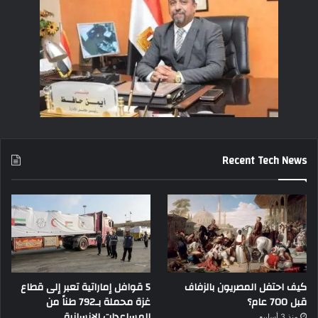
Recent Tech News
كيف احتفل المصريون بالزفاف
5 قوافل إماراتية تعبر إلى قطاع
قبل 700 عام؟
غزة محملة بـ792 طناً من
المساعدات الإنسانية
منذ 3 أسابيع