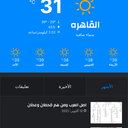
31
℃
القاهره
39º - 29º
45%
2.02 كيلومتر/ساعة
سماء صافية
39
39
38
38
39
℃
℃
℃
℃
℃
الأربعاء
الخميس
الجمعة
السبت
الأحد
الأشهر
الأخيرة
تعليقات
اصل العرب ومن هم قحطان وعدنان
12 أكتوبر، 2021