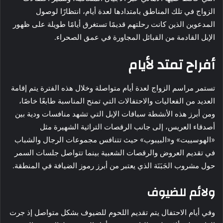
الزواج في تلك المناطق بامتدادها لعدة أيام، انتظارًا لوصول
المدعوين الذين كانت رحلتهم قديمًا تستغرق أيامًا طويلة على ظهور
الإبل القادمة من القبائل المجاورة في عمق الصحراء.
أفراح تمتد لأيام
تستمر مراسم الزواج لعدة أيام متواصلة وخلال هذه الفترة يتم إقامة
العديد من الفعاليات والاحتفالات التي تمنح المناسبة طابعًا خاصًا،
ومن أبرز هذه الأنشطة سباقات الإبل التي تشهد منافسات ودية بين
أصدقاء العريس، إلى جانب الرقصات التراثية الشهيرة مثل
«الهوسييت» و«البيبوب» حيث تتنافس مجموعات الرجال والشباب
في تقديم العروض والرقصات الشعبية بينما تتواصل جلسات السمر
حول مشروب الجَبَنَة الذي يعتبر من أبرز رموز الضيافة في المنطقة.
ولائم للضيوف
وفي أيام الاحتفال يتم تقديم اللحوم للضيوف بشكل متواصل إذ جرت